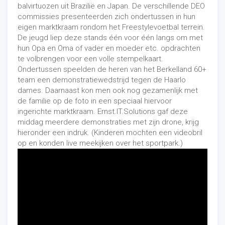
balvirtuozen uit Brazilië en Japan. De verschillende DEO
commissies presenteerden zich ondertussen in hun
eigen marktkraam rondom het Freestylevoetbal terrein.
De jeugd liep deze stands één voor één langs om met
hun Opa en Oma of vader en moeder etc. opdrachten
te volbrengen voor een volle stempelkaart.
Ondertussen speelden de heren van het Berkelland 60+
team een demonstratiewedstrijd tegen de Haarlo
dames. Daarnaast kon men ook nog gezamenlijk met
de familie op de foto in een speciaal hiervoor
ingerichte marktkraam.
Ernst.IT.Solutions
gaf deze
middag meerdere demonstraties met zijn drone, krijg
hieronder een indruk. (Kinderen mochten een videobril
op en konden live meekijken over het sportpark.)