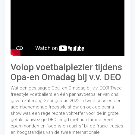
Volop voetbalplezier tijdens
Opa-en Omadag bij v.v. DEO
Wat een geslaagde Opa- en Omadag bij v.v. DEO! Twee
freestyle voetballers en één pannavoetballer van
ons
gaven zaterdag 27 augustus 2022 in twee sessies een
adembenemende freestyle-show en ook de panna-
show was een regelrechte voltreffer voor de in grote
getale aanwezige DEO jeugd met hun familie. Veel
open monden en “oooh’s en aaah’s” bij de fraaie trucjes
en hoogstandjes van de twee internationale