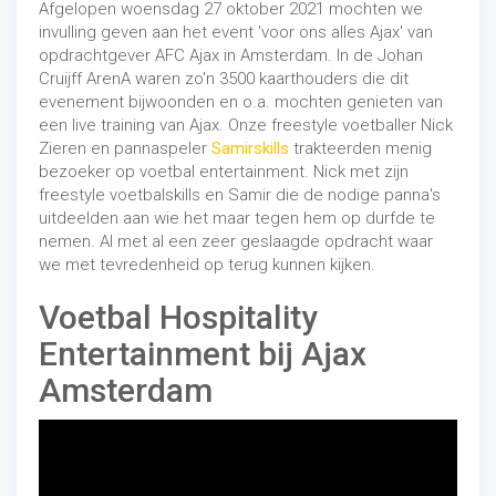
Afgelopen woensdag 27 oktober 2021 mochten we
invulling geven aan het event 'voor ons alles Ajax' van
opdrachtgever AFC Ajax in Amsterdam. In de Johan
Lees meer op de website van de voetbalclub VV DEO
Cruijff ArenA waren zo'n 3500 kaarthouders die dit
zelf, zie:
https://vvdeo.nl/volop-vertier-bij-opa-en-
evenement bijwoonden en o.a. mochten genieten van
omadag/
.
een live training van Ajax. Onze freestyle voetballer Nick
Website: www.freestylerjosh.nl
Zieren en pannaspeler
Samirskills
trakteerden menig
E-mail: info@freestylerjosh.nl
bezoeker op voetbal entertainment. Nick met zijn
Telefoon: +31 6 22 03 65 98
freestyle voetbalskills en Samir die de nodige panna's
uitdeelden aan wie het maar tegen hem op durfde te
nemen. Al met al een zeer geslaagde opdracht waar
we met tevredenheid op terug kunnen kijken.
Voetbal Hospitality
Entertainment bij Ajax
Amsterdam