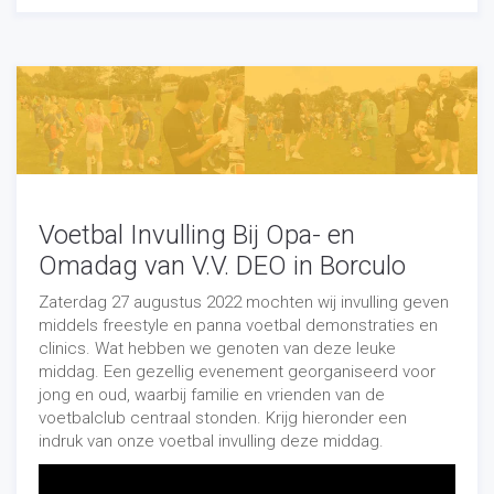
Voetbal Invulling Bij Opa- en
Omadag van V.V. DEO in Borculo
Zaterdag 27 augustus 2022 mochten wij invulling geven
middels freestyle en panna voetbal demonstraties en
clinics. Wat hebben we genoten van deze leuke
middag. Een gezellig evenement georganiseerd voor
jong en oud, waarbij familie en vrienden van de
voetbalclub centraal stonden. Krijg hieronder een
indruk van onze voetbal invulling deze middag.