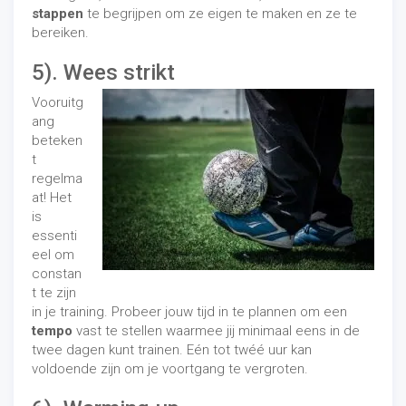
stappen
te begrijpen om ze eigen te maken en ze te
bereiken.
5). Wees strikt
Vooruitg
ang
beteken
t
regelma
at! Het
is
essenti
eel om
constan
t te zijn
in je training. Probeer jouw tijd in te plannen om een ​​
tempo
vast te stellen waarmee jij minimaal eens in de
twee dagen kunt trainen. Eén tot twéé uur kan
voldoende zijn om je voortgang te vergroten.