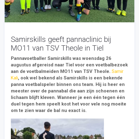
Laat ook jouw gasten genieten van
hospitality
entertainment
. Kleed jouw evenement aan met
interactieve freestyle of panna voetballers of zorg voor
voetbal-vermaak naast het hoofdprogramma. Wij delen
graag onze ervaring met je. Neem vrijblijvend contact
met ons op.
Samirskills geeft pannaclinic bij
E-mail:
info@freestylerjosh.nl
MO11 van TSV Theole in Tiel
Telefoon:
+31 6 22 03 65 98
Pannavoetballer Samirskills was woensdag 26
augustus afgereisd naar Tiel voor een voetbalbezoek
aan de voetbalmeiden MO11 van TSV Theole.
Samir
Kali
, ook wel bekend als Samirskills is een bekende
panna voetbalspeler binnen ons team. Hij is heer en
meester over de pannabal die aan zijn schoenen en
lichaam blijft kleven. Wanneer je een één tegen één
duel tegen hem speelt kost het voor vele nog moeite
om te zien waar de bal nu exact is.