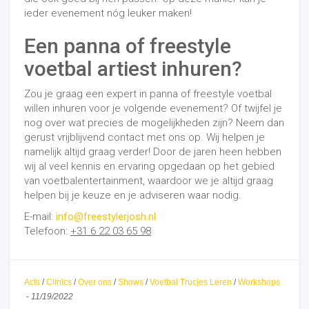
ieder evenement nóg leuker maken!
Een panna of freestyle
voetbal artiest inhuren?
Zou je graag een expert in panna of freestyle voetbal
willen inhuren voor je volgende evenement? Of twijfel je
nog over wat precies de mogelijkheden zijn? Neem dan
gerust vrijblijvend contact met ons op. Wij helpen je
namelijk altijd graag verder! Door de jaren heen hebben
wij al veel kennis en ervaring opgedaan op het gebied
van voetbalentertainment, waardoor we je altijd graag
helpen bij je keuze en je adviseren waar nodig.
E-mail:
info@freestylerjosh.nl
Telefoon:
+31 6 22 03 65 98
Acts
/
Clinics
/
Over ons
/
Shows
/
Voetbal Trucjes Leren
/
Workshops
-
11/19/2022