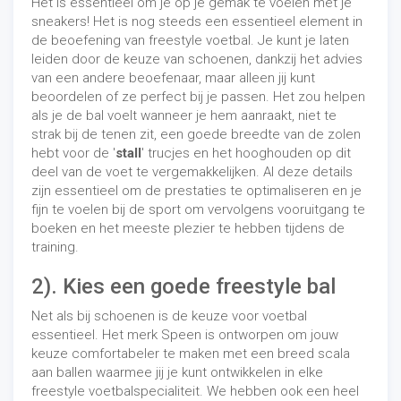
Het is essentieel om je op je gemak te voelen met je
sneakers! Het is nog steeds een essentieel element in
de beoefening van freestyle voetbal. Je kunt je laten
leiden door de keuze van schoenen, dankzij het advies
van een andere beoefenaar, maar alleen jij kunt
beoordelen of ze perfect bij je passen. Het zou helpen
als je de bal voelt wanneer je hem aanraakt, niet te
strak bij de tenen zit, een goede breedte van de zolen
hebt voor de '
stall
' trucjes en het hooghouden op dit
deel van de voet te vergemakkelijken. Al deze details
zijn essentieel om de prestaties te optimaliseren en je
fijn te voelen bij de sport om vervolgens vooruitgang te
boeken en het meeste plezier te hebben tijdens de
training.
2). Kies een goede freestyle bal
Net als bij schoenen is de keuze voor voetbal
essentieel. Het merk Speen is ontworpen om jouw
keuze comfortabeler te maken met een breed scala
aan ballen waarmee jij je kunt ontwikkelen in elke
freestyle voetbalspecialiteit. We hebben ook een heel