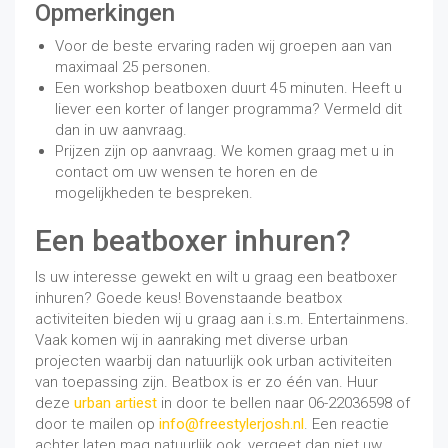
Opmerkingen
Voor de beste ervaring raden wij groepen aan van
maximaal 25 personen.
Een workshop beatboxen duurt 45 minuten. Heeft u
liever een korter of langer programma? Vermeld dit
dan in uw aanvraag.
Prijzen zijn op aanvraag. We komen graag met u in
contact om uw wensen te horen en de
mogelijkheden te bespreken.
Een beatboxer inhuren?
Is uw interesse gewekt en wilt u graag een beatboxer
inhuren? Goede keus! Bovenstaande beatbox
activiteiten bieden wij u graag aan i.s.m. Entertainmens.
Vaak komen wij in aanraking met diverse urban
projecten waarbij dan natuurlijk ook urban activiteiten
van toepassing zijn. Beatbox is er zo één van. Huur
deze
urban artiest
in door te bellen naar 06-22036598 of
door te mailen op
info@freestylerjosh.nl
. Een reactie
achter laten mag natuurlijk ook, vergeet dan niet uw