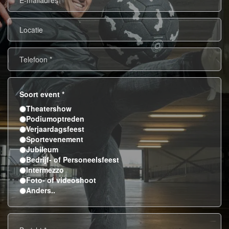
mailadres
*
Locatie
Telefoon
*
Soort event
*
Theatershow
Podiumoptreden
Verjaardagsfeest
Sportevenement
Jubileum
Bedrijf- of Personeelsfeest
Intermezzo
Foto- of videoshoot
Anders..
Bericht
*