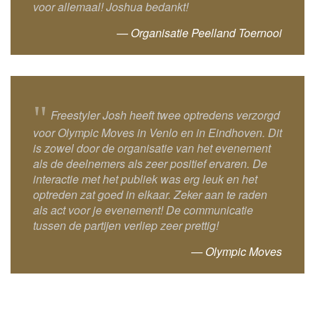
voor allemaal! Joshua bedankt!
— Organisatie Peelland Toernooi
"
Freestyler Josh heeft twee optredens verzorgd
voor Olympic Moves in Venlo en in Eindhoven. Dit
is zowel door de organisatie van het evenement
als de deelnemers als zeer positief ervaren. De
interactie met het publiek was erg leuk en het
optreden zat goed in elkaar. Zeker aan te raden
als act voor je evenement! De communicatie
tussen de partijen verliep zeer prettig!
— Olympic Moves