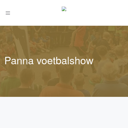
Toggle
navigation
Panna voetbalshow