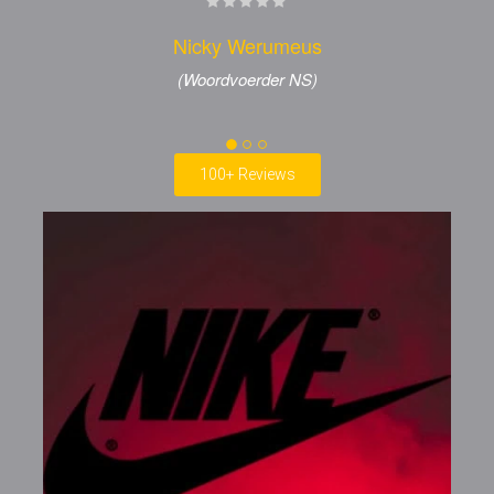
Nicky Werumeus
(Woordvoerder NS)
100+ Reviews