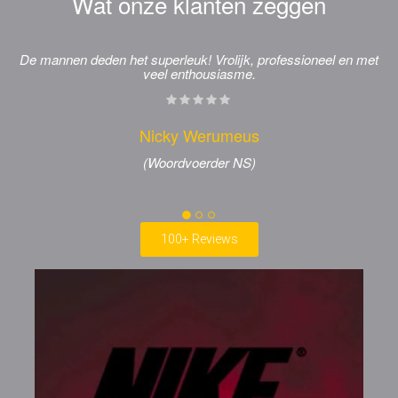
Wat onze klanten zeggen
De mannen deden het superleuk! Vrolijk, professioneel en met
veel enthousiasme.
Nicky Werumeus
(Woordvoerder NS)
100+ Reviews