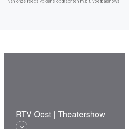
van onze reeds voldane opdrachten m.b.t. voetbalshows.
RTV Oost | Theatershow