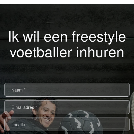
Ik wil een freestyle
voetballer inhuren
Naam
*
E-
mailadres
*
Locatie