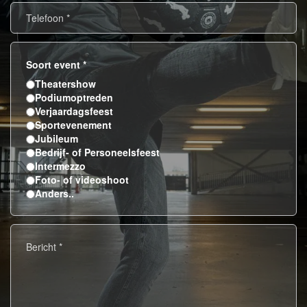
Telefoon
*
Soort event
*
Theatershow
Podiumoptreden
Verjaardagsfeest
Sportevenement
Jubileum
Bedrijf- of Personeelsfeest
Intermezzo
Foto- of videoshoot
Anders..
Bericht
*