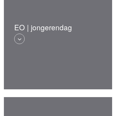
EO | jongerendag