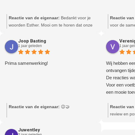
Reactie van de eigenaar:
Bedankt voor je
Reactie van
woorden Esther. Mooi om te horen dat onze
voor de sam
diensten jullie zijn bevallen. Heb het contact
contact.
als relaxed en plezierig ervaren. Dank voor
Joop Basting
Vereni
1 jaar geleden
1 jaar ge
het vertrouwen!
Prima samenwerking!
Wij hebben ee
ontvangen tijd
De reacties w
Voor een voetb
een mooie toe
Reactie van de eigenaar:
😉🤝
Reactie van
review en po
volgende 😁
Juwentley
2 jaar geleden