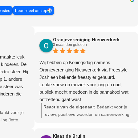
ensies
beoordeel ons op
Oranjevereniging Nieuwerkerk
3 maanden geleden
 maakte leuk
Wij hebben op Koningsdag namens
 kinderen. De
Oranjevereniging Nieuwerkerk via Freestyle
xtra sfeer. Hij
Josh een bekende freestyler gehuurd.
p 1, andere
Leuke show op muziek voor jong en oud,
e sfeer was
publiek mocht meedoen in de pannakooi wat
inderen die
ontzettend gaaf was!
k! Achteraf
We zouden Nick Zieren krijgen, maar hij was
Reactie van de eigenaar:
Bedankt voor je
aan om goed te
ankt voor je
op het laatste moment verhinderd.
review, positieve woorden en samenwerking.
, wat ze erg
ling Jette.
Prima en snel opgelost via goede
Tot een volgend event.
communicatie met ons.
jdens onze
Klaas de Bruijn
Wij raden Freestyle Josh zeker aan bij