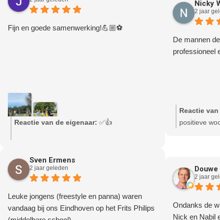
Nicky 
2 jaar ge
Fijn en goede samenwerking!💪🏼⚽️
De mannen dede
professioneel 
Reactie van
Reactie van de eigenaar:
✅👍
positieve w
Sven Ermens
2 jaar geleden
Douwe 
2 jaar ge
Leuke jongens (freestyle en panna) waren
Ondanks de wa
vandaag bij ons Eindhoven op het Frits Philips
Nick en Nabil
(middelbare school).