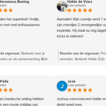
Werumeus Buning
Hidde de Vries
leden
2 jaar geleden
n het superleuk! Vrolijk,
Aanrader! Mijn zoontje werd 7 
en met veel enthousiasme.
zijn vriendjes 2 onvergetelijke u
inspiratie. Hij staat nu nog dagel
tricks te oefenen!
 de eigenaar:
Bedankt voor je
Reactie van de eigenaar:
Pos
oorden en de samenwerking 😁👍
woorden. Bedankt Hidde 😉👍
Pelle
José
leden
2 jaar geleden
t chaotische setting hebben
Joshua communiceert helder en 
 er een mooie middag van
denkt goed mee.