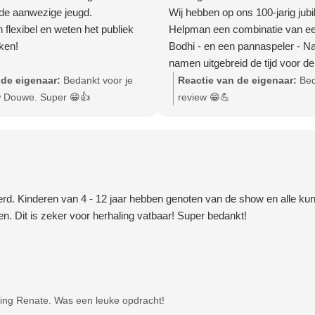
de aanwezige jeugd.
Wij hebben op ons 100-jarig jub
 flexibel en weten het publiek
Helpman een combinatie van een
ken!
Bodhi - en een pannaspeler - Na
namen uitgebreid de tijd voor d
maakten er echt een show van.
 de eigenaar:
Bedankt voor je
Reactie van de eigenaar:
Bed
De trucjes werden uitgebreid g
w Douwe. Super 😁👍
review 😁💪
Bodhi gaf ook individueel aanda
panna-show was een succes, N
dat iedereen aan de beurt kwa
imponeerde de kinderen met zijn 
Grote aanrader dus!
d. Kinderen van 4 - 12 jaar hebben genoten van de show en alle kuns
en. Dit is zeker voor herhaling vatbaar! Super bedankt!
ing Renate. Was een leuke opdracht!