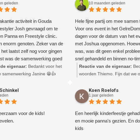
Koningsdag, het was een groot
n geleden
10 maanden geleden
kantie activiteit in Gouda
Hele fijne partij om mee samen 
estyler Josh gevraagd om te
Voor ons event in het GelreDom
 Panna en Freestyle clinic.
dagen voor de datum van het ev
n enorm genoten. Zeker van de
met Joshua opgenomen. Hoewel
 het laatst zelf nog voor gingen
was, was dit geen enkel proble
st was de samenwerking goed
snel gehandeld en binnen no-ti
el.
gefixt. Op de dag zelf waren fre
 de eigenaar:
Bedankt voor het
Reactie van de eigenaar:
Bed
voetballers Nick en Tim tijdens 
e samenwerking Janine 😁👍
woorden Thiemo. Fijn dat we op
ons event buiten om de mensen
zo snel konden schakelen en o
verwelkomen en dit deden ze fa
samen konden werken. Zegen 
Schinkel
Koen Roelofs
leden
1 jaar geleden
enthousiasme was precies wat 
werkzaamheden.
hadden om de 30-50jarige zakel
meteen aan het begin van de dag
eerzaam voor de kids!
Een heerlijk kinderfeestje gehad
en uit hun comfortzone te halen.
evelen.
en mooie panna's gezien. En do
Ik raad deze partij zeker aan!
kids