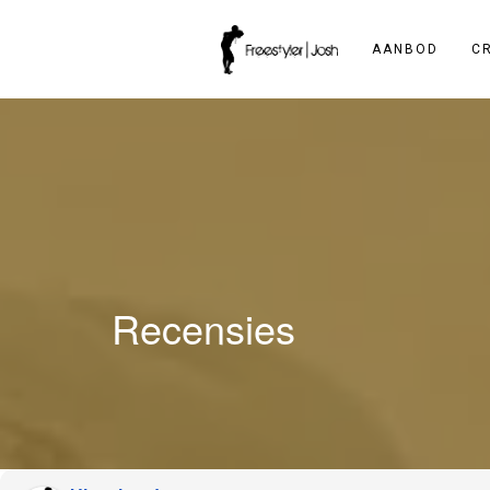
AANBOD
C
Recensies