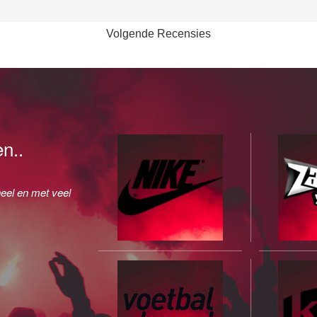
Volgende Recensies
n..
eel en met veel
Zeer te spreken over Freestyler Josh en hun 
Ondertussen hebben wij hem al twee keer 
events. Tot nu toe elke keer geslaagd. Ervaren
samenwerking.
Fieke Houweling
(Sawadee Reizen)