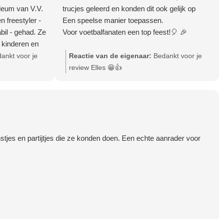
ileum van V.V.
trucjes geleerd en konden dit ook gelijk op
 freestyler -
Een speelse manier toepassen.
bil - gehad. Ze
Voor voetbalfanaten een top feest!🎈 🎉
e kinderen en
ankt voor je
Reactie van de eigenaar:
Bedankt voor je
eoefend en
review Elles 😁👍
cht. Ook de
abil zorgde
m en
snelle skills.
tjes en partijtjes die ze konden doen. Een echte aanrader voor