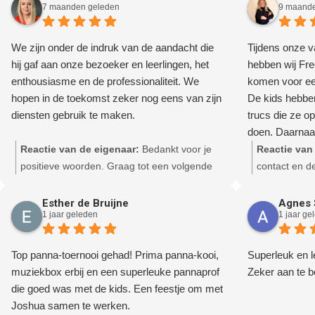
7 maanden geleden
9 maande
We zijn onder de indruk van de aandacht die
Tijdens onze va
hij gaf aan onze bezoeker en leerlingen, het
hebben wij Fre
enthousiasme en de professionaliteit. We
komen voor een
hopen in de toekomst zeker nog eens van zijn
De kids hebbe
diensten gebruik te maken.
trucs die ze op
doen. Daarnaa
en professione
Reactie van de eigenaar:
Bedankt voor je
Reactie van
positieve woorden. Graag tot een volgende
contact en d
keer!
Esther de Bruijne
Agnes 
1 jaar geleden
1 jaar ge
Top panna-toernooi gehad! Prima panna-kooi,
Superleuk en l
muziekbox erbij en een superleuke pannaprof
Zeker aan te b
die goed was met de kids. Een feestje om met
Joshua samen te werken.