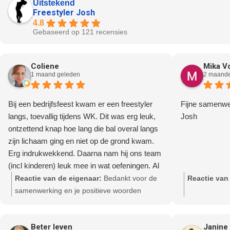
Uitstekend
Freestyler Josh
4.8
Gebaseerd op 121 recensies
Coliene
Mika V
1 maand geleden
2 maande
Bij een bedrijfsfeest kwam er een freestyler
Fijne samenwe
langs, toevallig tijdens WK. Dit was erg leuk,
Josh
ontzettend knap hoe lang die bal overal langs
zijn lichaam ging en niet op de grond kwam.
Erg indrukwekkend. Daarna nam hij ons team
(incl kinderen) leuk mee in wat oefeningen. Al
met al leuk & geslaagd!
Reactie van de eigenaar:
Bedankt voor de
Reactie van
samenwerking en je positieve woorden
Coliene. Tot een volgend event.
Beter leven
Janine