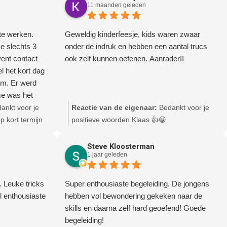
 succes!
11 maanden geleden
iedereen!!
te werken.
Geweldig kinderfeesje, kids waren zwaar
e slechts 3
onder de indruk en hebben een aantal trucs
ent contact
ook zelf kunnen oefenen. Aanrader!!
 het kort dag
em. Er werd
me was het
estyle
ankt voor je
Reactie van de eigenaar:
Bedankt voor je
de inloop van
 kort termijn
positieve woorden Klaas 👍😁
 te
p die manier
ntastisch! Hun
met alle
Steve Kloosterman
1 jaar geleden
we nodig
ijke doelgroep
 te prikkelen
. Leuke tricks
Super enthousiaste begeleiding. De jongens
l enthousiaste
hebben vol bewondering gekeken naar de
skills en daarna zelf hard geoefend! Goede
begeleiding!