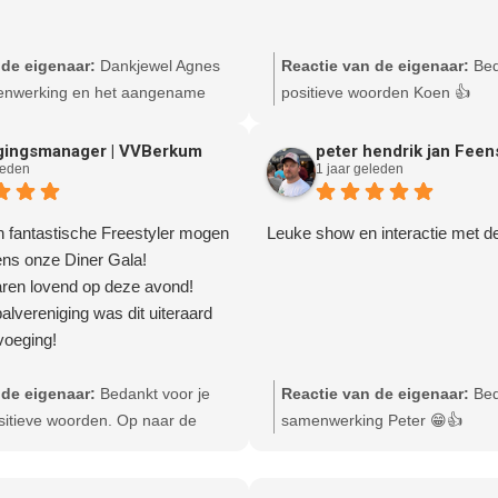
 de eigenaar:
Dankjewel Agnes
Reactie van de eigenaar:
Bed
enwerking en het aangename
positieve woorden Koen 👍
gingsmanager | VVBerkum
peter hendrik jan Feen
leden
1 jaar geleden
n fantastische Freestyler mogen
Leuke show en interactie met de
ens onze Diner Gala!
aren lovend op deze avond!
alvereniging was dit uiteraard
voeging!
 de eigenaar:
Bedankt voor je
Reactie van de eigenaar:
Bed
sitieve woorden. Op naar de
samenwerking Peter 😁👍
🤙