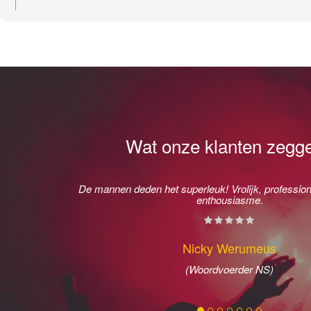
Wat onze klanten zegge
t heel leuk
De mannen deden het superleuk! Vrolijk, profession
jk op een
enthousiasme.
 feest!
Nicky Werumeus
(Woordvoerder NS)