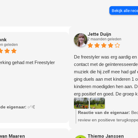
Bekijk alle rec
Jette Duijn
onk
2 maanden geleden
n geleden
De freestyler was erg aardig en
rking gehad met Freestyler
contact met de geïnteresseerde
muziek die hij zelf mee had gaf e
ging duels aan met kinderen 1 o
kinderen moedigden hen aan. D
erg positief en goed. De groep k
erbij waren vonden het superleu
 de eigenaar:
✅🤙
sprak hij de kinderen ook nog 
Reactie van de eigenaar:
Bed
oefenen voor een volgende keer
review en positieve terugkoppe
leuk vonden!
Wordt gewaardeerd!
Dank voor de leuke workshop ti
 van Maaren
Thiemo Janssen