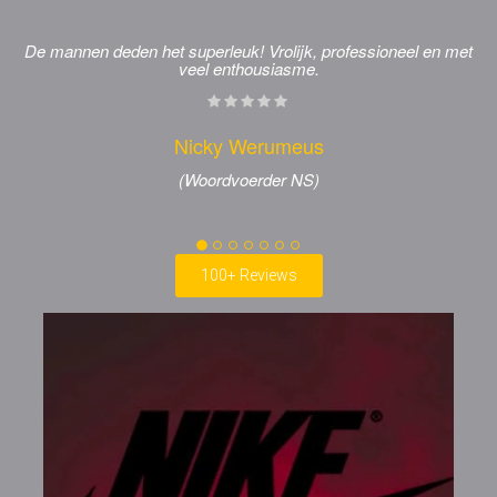
De mannen deden het superleuk! Vrolijk, professioneel en met
veel enthousiasme.
Nicky Werumeus
(Woordvoerder NS)
100+ Reviews