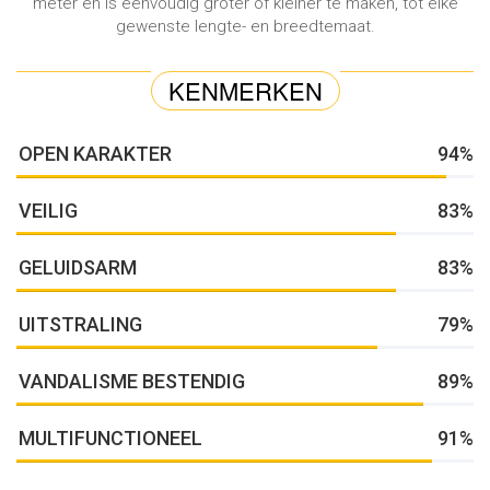
meter en is eenvoudig groter of kleiner te maken, tot elke
gewenste lengte- en breedtemaat.
KENMERKEN
OPEN KARAKTER
94%
VEILIG
83%
GELUIDSARM
83%
UITSTRALING
79%
VANDALISME BESTENDIG
89%
MULTIFUNCTIONEEL
91%