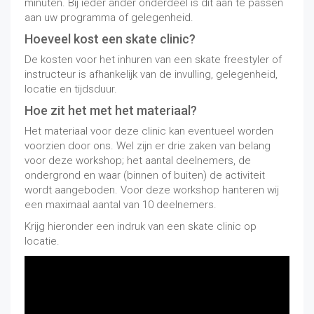
minuten. Bij ieder ander onderdeel is dit aan te passen
aan uw programma of gelegenheid.
Hoeveel kost een skate clinic?
De kosten voor het inhuren van een skate freestyler of
instructeur is afhankelijk van de invulling, gelegenheid,
locatie en tijdsduur.
Hoe zit het met het materiaal?
Het materiaal voor deze clinic kan eventueel worden
voorzien door ons. Wel zijn er drie zaken van belang
voor deze workshop; het aantal deelnemers, de
ondergrond en waar (binnen of buiten) de activiteit
wordt aangeboden. Voor deze workshop hanteren wij
een maximaal aantal van 10 deelnemers.
Krijg hieronder een indruk van een skate clinic op
locatie.