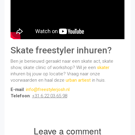
Skate freestyler inhuren?
Ben je benieuwd geraakt naar een skate act, skate
show, skate clinic of workshop? Wil je een
skater
inhuren bij jouw op locatie? Vraag naar onze
voorwaarden en haal deze
urban artiest
in huis.
E-mail
:
info@freestylerjosh.nl
Telefoon
:
+31 6 22 03 65 98
Leave a comment