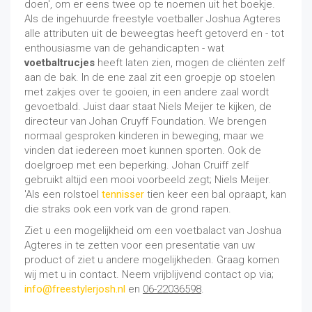
doen', om er eens twee op te noemen uit het boekje.
Als de ingehuurde freestyle voetballer Joshua Agteres
alle attributen uit de beweegtas heeft getoverd en - tot
enthousiasme van de gehandicapten - wat
voetbaltrucjes
heeft laten zien, mogen de cliënten zelf
aan de bak. In de ene zaal zit een groepje op stoelen
met zakjes over te gooien, in een andere zaal wordt
gevoetbald. Juist daar staat Niels Meijer te kijken, de
directeur van Johan Cruyff Foundation. We brengen
normaal gesproken kinderen in beweging, maar we
vinden dat iedereen moet kunnen sporten. Ook de
doelgroep met een beperking. Johan Cruiff zelf
gebruikt altijd een mooi voorbeeld zegt; Niels Meijer.
'Als een rolstoel
tennisser
tien keer een bal opraapt, kan
die straks ook een vork van de grond rapen.
Ziet u een mogelijkheid om een voetbalact van Joshua
Agteres in te zetten voor een presentatie van uw
product of ziet u andere mogelijkheden. Graag komen
wij met u in contact. Neem vrijblijvend contact op via;
info@freestylerjosh.nl
en
06-22036598
.