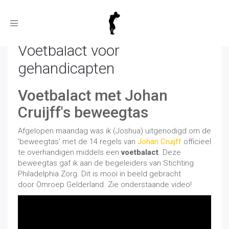
Toggle
navigation
Voetbalact voor
gehandicapten
Voetbalact met Johan
Cruijff's beweegtas
Afgelopen maandag was ik (Joshua) uitgenodigd om de
'beweegtas' met de 14 regels van
Johan Cruijff
officieel
te overhandigen middels een
voetbalact
. Deze
beweegtas gaf ik aan de begeleiders van Stichting
Philadelphia Zorg. Dit is mooi in beeld gebracht
door Omroep Gelderland. Zie onderstaande video!