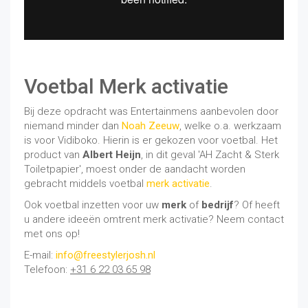
Voetbal Merk activatie
Bij deze opdracht was Entertainmens aanbevolen door
niemand minder dan
Noah Zeeuw
, welke o.a. werkzaam
is voor Vidiboko. Hierin is er gekozen voor voetbal. Het
product van
Albert Heijn
, in dit geval 'AH Zacht & Sterk
Toiletpapier', moest onder de aandacht worden
gebracht middels voetbal
merk activatie
.
Ook voetbal inzetten voor uw
merk
of
bedrijf
? Of heeft
u andere ideeën omtrent merk activatie? Neem contact
met ons op!
E-mail:
info@freestylerjosh.nl
Telefoon:
+31 6 22 03 65 98