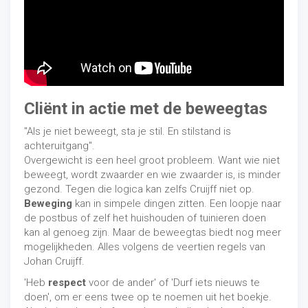
Cliënt in actie met de beweegtas
"Als je niet beweegt, sta je stil. En stilstand is
achteruitgang".
Overgewicht is een heel groot probleem. Want wie niet
beweegt, wordt zwaarder en wie zwaarder is, is minder
gezond. Tegen die logica kan zelfs Cruijff niet op.
Beweging
kan in simpele dingen zitten. Een loopje naar
de postbus of zelf het huishouden of tuinieren doen
kan al genoeg zijn. Maar de beweegtas biedt nog meer
mogelijkheden. Alles volgens de veertien regels van
Johan Cruijff.
'Heb
respect
voor de ander' of 'Durf iets nieuws te
doen', om er eens twee op te noemen uit het boekje.