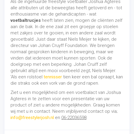
Als de ingehuurde freestyle voetballer Joshua Agteres
alle attributen uit de beweegtas heeft getoverd en - tot
enthousiasme van de gehandicapten - wat
voetbaltrucjes
heeft laten zien, mogen de cliënten zelf
aan de bak. In de ene zaal zit een groepje op stoelen
met zakjes over te gooien, in een andere zaal wordt
gevoetbald. Juist daar staat Niels Meijer te kijken, de
directeur van Johan Cruyff Foundation. We brengen
normaal gesproken kinderen in beweging, maar we
vinden dat iedereen moet kunnen sporten. Ook de
doelgroep met een beperking. Johan Cruiff zelf
gebruikt altijd een mooi voorbeeld zegt; Niels Meijer.
'Als een rolstoel
tennisser
tien keer een bal opraapt, kan
die straks ook een vork van de grond rapen.
Ziet u een mogelijkheid om een voetbalact van Joshua
Agteres in te zetten voor een presentatie van uw
product of ziet u andere mogelijkheden. Graag komen
wij met u in contact. Neem vrijblijvend contact op via;
info@freestylerjosh.nl
en
06-22036598
.