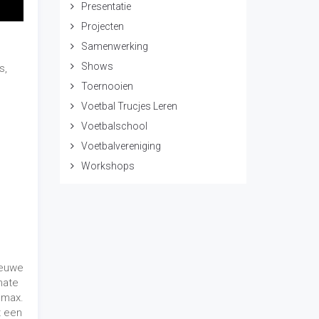
Presentatie
Projecten
Samenwerking
Shows
s,
Toernooien
Voetbal Trucjes Leren
Voetbalschool
Voetbalvereniging
Workshops
ieuwe
mate
 max.
t een