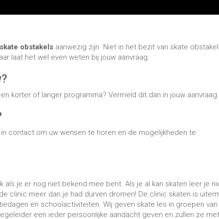
skate obstakels
aanwezig zijn. Niet in het bezit van skate obstakel
aar laat het wel even weten bij jouw aanvraag.
w?
een korter of langer programma? Vermeld dit dan in jouw aanvraag.
?
u in contact om uw wensen te horen en de mogelijkheden te
k als je er nog niet bekend mee bent. Als je al kan skaten leer je n
 de clinic meer dan je had durven dromen! De clinic skaten is uiter
tiedagen en schoolactiviteiten. Wij geven skate les in groepen van
egeleider een ieder persoonlijke aandacht geven en zullen ze me