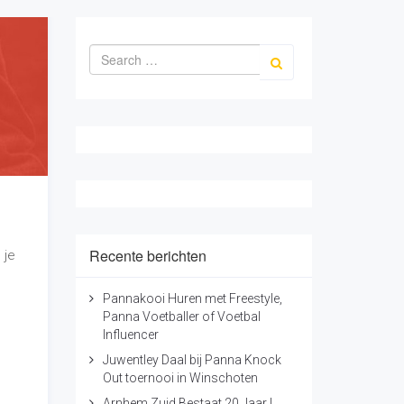
Recente berichten
 je
Pannakooi Huren met Freestyle,
Panna Voetballer of Voetbal
Influencer
Juwentley Daal bij Panna Knock
n
Out toernooi in Winschoten
Arnhem Zuid Bestaat 20 Jaar |