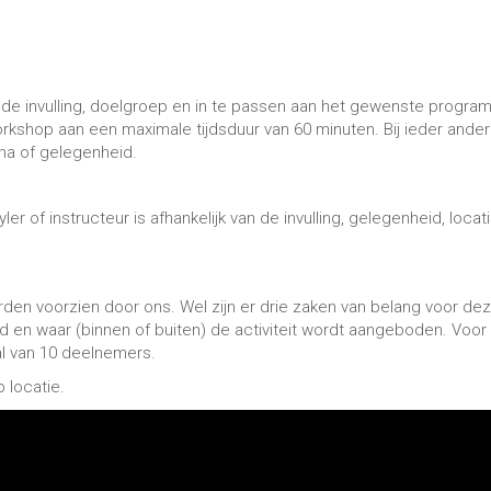
n de invulling, doelgroep en in te passen aan het gewenste progr
 workshop aan een maximale tijdsduur van 60 minuten. Bij ieder ander
ma of gelegenheid.
er of instructeur is afhankelijk van de invulling, gelegenheid, locat
rden voorzien door ons. Wel zijn er drie zaken van belang voor de
 en waar (binnen of buiten) de activiteit wordt aangeboden. Voor
l van 10 deelnemers.
p locatie.