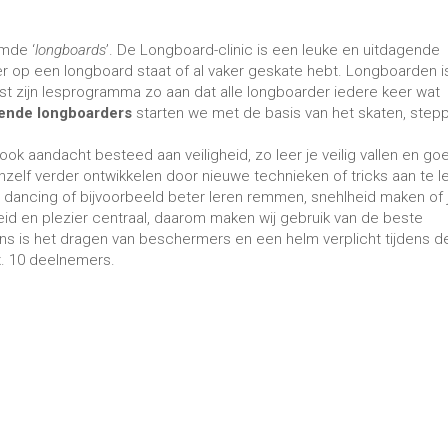
emde ‘
longboards
’. De Longboard-clinic is een leuke en uitdagende
keer op een longboard staat of al vaker geskate hebt. Longboarden is
st zijn lesprogramma zo aan dat alle longboarder iedere keer wat
ende longboarders
starten we met de basis van het skaten, step
ok aandacht besteed aan veiligheid, zo leer je veilig vallen en go
zelf verder ontwikkelen door nieuwe technieken of tricks aan te le
s, dancing of bijvoorbeeld beter leren remmen, snehlheid maken of 
heid en plezier centraal, daarom maken wij gebruik van de beste
ns is het dragen van beschermers en een helm verplicht tijdens de
. 10 deelnemers.