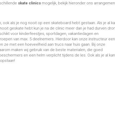
rschillende
skate clinics
mogelijk, bekijk hieronder ons arrangemen
n, ook als je nog nooit op een skateboard hebt gestaan. Als je al k
 nooit geskate hebt kun je na de clinic meer dan je had durven dro
eschikt voor kinderfeestjes, sportdagen, vakantiedagen en
roepen van max. 5 deelnemers. Hierdoor kan onze instructeur een
en ze met een hoeveelheid aan trucs naar huis gaan. Bij onze
 daarom maken wij gebruik van de beste materialen, die goed
eschermers en een helm verplicht tijdens de les. Ook als je al kan
 opstaan!