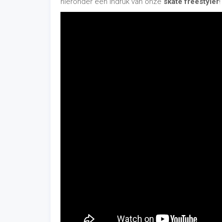
hieronder een indruk van onze
skate freestyler
!