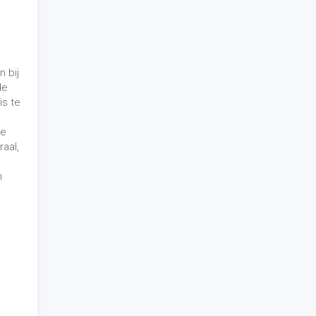
n bij
de
is te
je
raal,
n