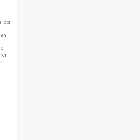
 iets
pen,
ed
ren,
je
 les.