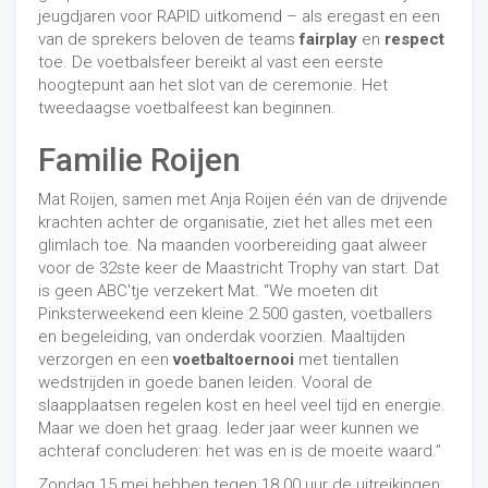
jeugdjaren voor RAPID uitkomend – als eregast en een
van de sprekers beloven de teams
fairplay
en
respect
toe. De voetbalsfeer bereikt al vast een eerste
hoogtepunt aan het slot van de ceremonie. Het
tweedaagse voetbalfeest kan beginnen.
Familie Roijen
Mat Roijen, samen met Anja Roijen één van de drijvende
krachten achter de organisatie, ziet het alles met een
glimlach toe. Na maanden voorbereiding gaat alweer
voor de 32ste keer de Maastricht Trophy van start. Dat
is geen ABC'tje verzekert Mat. “We moeten dit
Pinksterweekend een kleine 2.500 gasten, voetballers
en begeleiding, van onderdak voorzien. Maaltijden
verzorgen en een
voetbaltoernooi
met tientallen
wedstrijden in goede banen leiden. Vooral de
slaapplaatsen regelen kost en heel veel tijd en energie.
Maar we doen het graag. Ieder jaar weer kunnen we
achteraf concluderen: het was en is de moeite waard.”
Zondag 15 mei hebben tegen 18.00 uur de uitreikingen