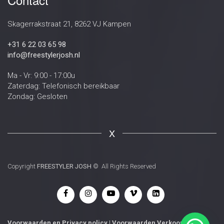
Skagerrakstraat 21, 8262 VJ Kampen
+31 6 22 03 65 98
info@freestylerjosh.nl
Ma - Vr: 9:00 - 17:00u
Zaterdag: Telefonisch bereikbaar
Zondag: Gesloten
X
Copyright
FREESTYLER JOSH
© All Rights Reserved
Voorwaarden
en
Privacy policy
|
Voorwaarden Verkoop
|