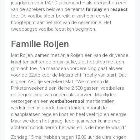
jeugdjaren voor RAPID uitkomend – als eregast en een
van de sprekers beloven de teams
fairplay
en
respect
toe. De voetbalsfeer bereikt al vast een eerste
hoogtepunt aan het slot van de ceremonie. Het
tweedaagse voetbalfeest kan beginnen.
Familie Roijen
Mat Roijen, samen met Anja Roijen één van de drijvende
krachten achter de organisatie, ziet het alles met een
glimlach toe. Na maanden voorbereiding gaat alweer
voor de 32ste keer de Maastricht Trophy van start. Dat
is geen ABC'tje verzekert Mat. “We moeten dit
Pinksterweekend een kleine 2.500 gasten, voetballers
en begeleiding, van onderdak voorzien. Maaltijden
verzorgen en een
voetbaltoernooi
met tientallen
wedstrijden in goede banen leiden. Vooral de
slaapplaatsen regelen kost en heel veel tijd en energie.
Maar we doen het graag. Ieder jaar weer kunnen we
achteraf concluderen: het was en is de moeite waard.”
Zondag 15 mei hebben tegen 18.00 uur de uitreikingen