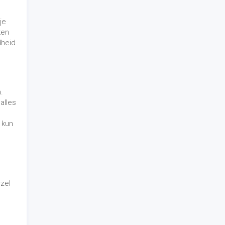
zel
om
ere