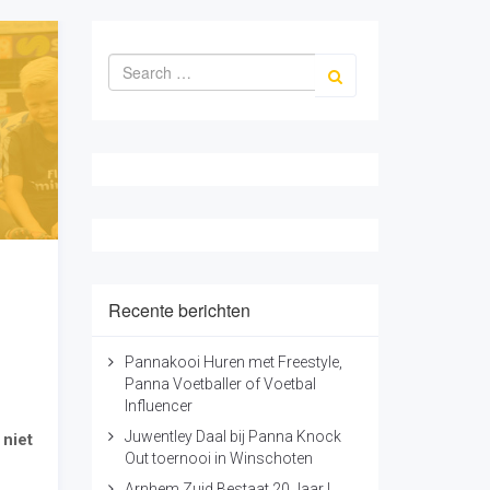
Pannakooi Huren met Freestyle,
Panna Voetballer of Voetbal
Influencer
Juwentley Daal bij Panna Knock
 niet
Out toernooi in Winschoten
Arnhem Zuid Bestaat 20 Jaar |
 de
Panna Spelen en Voetbal Trucjes
et
Leren
Freestyle & Panna Shows bij
Lucky's Winterfestival | Ajaxlife
Wat Is Het Verschil Tussen Panna
en Freestyle Voetbal?
Categorieën
Acts
Campagne