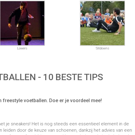
n freestyle voetballen. Doe er je voordeel mee!
et je sneakers! Het is nog steeds een essentieel element in de
ten leiden door de keuze van schoenen, dankzij het advies van een
en of ze perfect bij je passen. Het zou helpen als je de bal voelt
nen zit, een goede breedte van de zolen hebt voor de '
stall
' trucje
makkelijken. Al deze details zijn essentieel om de prestaties te
 om vervolgens vooruitgang te boeken en het meeste plezier te heb
al
 essentieel. Het merk Speen is ontworpen om jouw keuze comfortab
jij je kunt ontwikkelen in elke freestyle voetbalspecialiteit. We
len
voor je geselecteerd op onze pagina 'Freestyle Voetbal
len die bij elk van deze categorieën horen voor begeleiding.
eatief