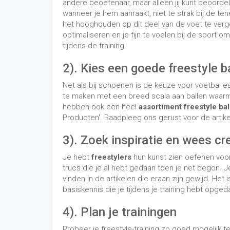
Je hebt
freestylers
hun kunst zien oefenen voor j
trucs die je al hebt gedaan toen je net begon. Je
vinden in de artikelen die eraan zijn gewijd. He
basiskennis die je tijdens je training hebt opged
4). Plan je trainingen
Probeer je freestyle-training zo goed mogelijk 
door aan trucs te werken, de
verschillende st
5). Wees strikt
Vooruitgang betekent regelmaat! Het is essentie
in je training. Probeer jouw tijd in te plannen om e
stellen waarmee jij minimaal eens in de twee dag
twéé uur kan voldoende zijn om je voortgang te 
6). Warming-up
Opwarmen is essentieel om
lichaam en geest
v
lichaamsbeweging en om ongelukken te helpen
vóór elke sessie systematisch worden uitgevoer
fasen: