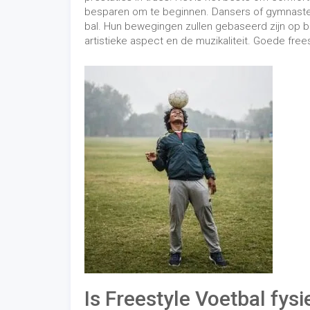
Is Freestyle Voetbal fysi
Freestyle voetbal vereist veel fysieke vaardig
training. Hun gewrichten zijn niet gewend aan di
moet weten hoe je moet rusten en de bewegingen 
tijd kunt besteden aan bewegingen met je hoofd
beter om bewegingen af ​​te wisselen met traini
maar ook veel concentratie en cardio. De snelhe
vereisen een uitstekende fysieke conditie om e
Het is ook belangrijk om de stukken niet te ne
bewegingen voelen.
Categorieën trucs
Freestyle-voetbal bestaat uit verschillende soor
voeten en benen worden uitgevoerd, worden '
l