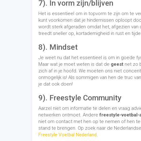
9). Freestyle Community
Aarzel niet om informatie te delen en vraag advie
netwerken ontmoet. Andere
freestyle-voetbal
niet om contact met hen op te nemen of hen te id
stand te brengen. Op zoek naar de Nederlandse
Freestyle Voetbal Nederland
.
10). Maak jezelf bekend
Publiceer video's op sociale netwerken om je da
laten zien. De mening van mensen die uitzonder
freestylers
zijn, zal je helpen specifieke details
te verbeteren. Door jezelf van buitenaf te bekijke
esthetische en technische gebreken beter anal
misschien dat een truc mooi of goed uitgevoerd
vastleggen ervan is niet zo perfect als je je mi
Bonus-tip
Je zult ongetwijfeld meer gefocust en strikter/st
dat ook te doen, maar het
doorbreken van de r