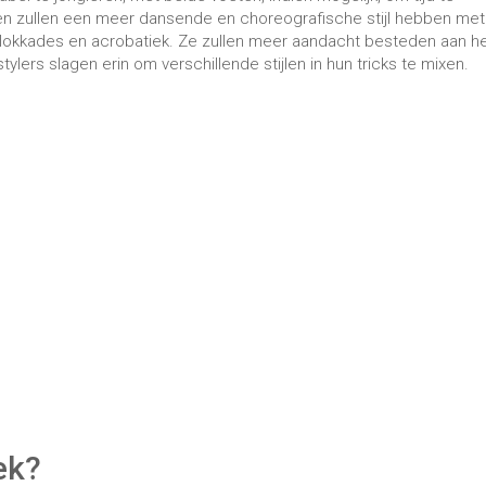
ek?
heden. Veel freestylers raken gewond in de eerste maanden van de
t soort bewegingen en herhalen het enkele tientallen keren per dag
moet afwisselen. Zo is het bijvoorbeeld essentieel dat je niet a
 of voeten in een 2 uur durende
trainingssessie
, dag na dag is he
ng om blessures te voorkomen. Freestyle voetbal vereist veel techn
id van uitvoering, de volgorde, de verscheidenheid aan figuren
nkele minuten en gevarieerde posities met de bal te kunnen uitvoe
geren om
flexibiliteit
te krijgen; dit zal de vloeiendheid van de
ten technische gebaren, '
trucs
' genoemd. Alle figuren die staand 
owers
' genoemd. Men telt de meest bekende voetbalbewegingen 