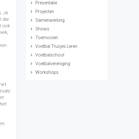
et
 het
 en