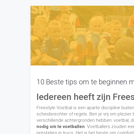
Iedereen heeft zijn Freest
Freestyle Voetbal is een aparte discipline buite
scheidsrechter of regels. Ben je vrij om plezier
verschillende achtergronden hebben: voetbal, 
nodig om te voetballen
. Voetballers zouden ee
prestaties in trucs. Het is het beste om comforta
besparen om te beginnen. Dansers of gymnaste
bal. Hun bewegingen zullen gebaseerd zijn op 
artistieke aspect en de muzikaliteit. Goede frees