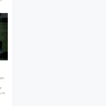
gen
de
u in
 je
ken
dheid
.
 alles
 kun