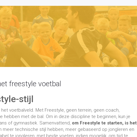
yle-stijl
n het voetbalveld. Met Freestyle, geen terrein, geen coach,
 te hebben met de bal. Om in deze discipline te beginnen, kun je
dans of gymnastiek. Samenvattend,
om Freestyle te starten, is het
n meer technische stijl hebben, meer gebaseerd op jongleren en
bel te jongleren, met beide voeten, indien mogelijk, om tijd te
n zullen een meer dansende en choreografische stijl hebben met
blokkades en acrobatiek. Ze zullen meer aandacht besteden aan h
tylers slagen erin om verschillende stijlen in hun tricks te mixen.