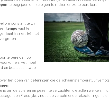
over het doen van oefeningen die de lichaamstemperatuur verho
ringen
.
fase is om de spieren en pezen te verzachten die zullen werken. In 
 categorieën Freestyle, vindt u de verschillende rekoefeningen die 
erbeteren;
Freestyle voetbal is behoorlijk gecompliceerd
, dus als
een fysieke conditie die pijnlijk is om te sporten, is het beter! Ro
 de gezondheid, verminderde prestaties zal veroorzaken. Vermoei
ns inspanning is sneller en herstel is minder nuttig.
ieke conditie te zijn om je kansen op vooruitgang te optimaliseren
elangrijk is! Om jezelf te overtreffen of jezelf te
motiveren
, speelt
reren op onze grenzen en onszelf altijd overtuigen dat niets
n je dromen hebben kunnen maken, als je jezelf de middelen geeft,