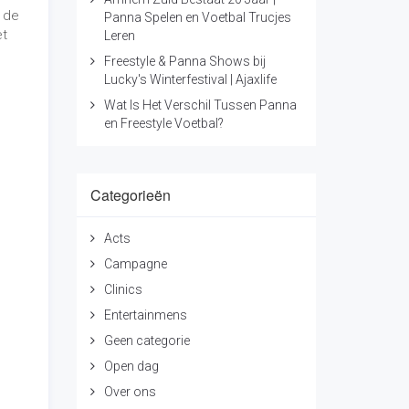
Clinics
Entertainmens
Geen categorie
Open dag
Over ons
Presentatie
Projecten
. Je
l die
Samenwerking
t ook
Shows
iek,
Toernooien
ren.
Voetbal Trucjes Leren
Voetbalschool
Voetbalvereniging
Workshops
met
zoals