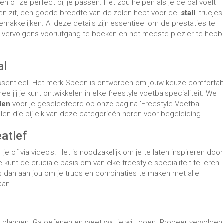
e of via video's. Het is noodzakelijk om je te laten inspireren doo
 kunt de cruciale basis om van elke freestyle-specialiteit te leren
t is dan aan jou om je trucs en combinaties te maken met alle
aan.
te plannen. Ga oefenen en weet wat je wilt doen. Probeer vervolgen
appen
te begrijpen om ze eigen te maken en ze te bereiken.
el om constant te zijn
en ​​
tempo
vast te
en kunt trainen. Eén tot
vergroten.
oor te bereiden op
 voorkomen. Het moet
d en bestaat uit twee