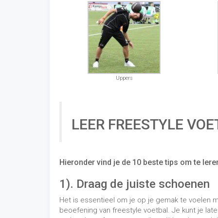
Hieronder vind je de 10 beste tips om te lere
1). Draag de juiste schoenen
Het is essentieel om je op je gemak te voelen m
beoefening van freestyle voetbal. Je kunt je la
andere beoefenaar, maar alleen jij kunt beoordel
wanneer je hem aanraakt, niet te strak bij de te
het hooghouden op dit deel van de voet te verge
optimaliseren en je fijn te voelen bij de sport
tijdens de training.
2). Kies een goede freestyle b
Net als bij schoenen is de keuze voor voetbal
te maken met een breed scala aan ballen waarmee 
hebben ook een heel
assortiment freestyle bal
Producten'. Raadpleeg ons gerust voor de artike
3).
Zoek inspiratie en wees cr