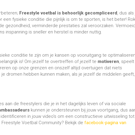
s aan de freestylers die je in het dagelijks leven of via sociale
-ambassadeurs
kunnen je ondersteunen bij jouw voortgang, dus aar
entificeren in jouw video's om een ​​constructieve uitwisseling tot
 Freestyle Voetbal Community? Bekijk de
facebook-pagina van
gelijkse voortgang te
lijk meer
ervaren
 te corrigeren en jezelf
n, kun je ook je
yseren. Je denkt
 is, maar het
sschien had voorgesteld!
renger zijn op training waar je alleen bent, en het is noodzakelijk 
outine
met één of meer partners van tijd tot tijd zal een vriendelijk