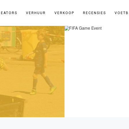
REATORS
VERHUUR
VERKOOP
RECENSIES
VOETB
et freestyle voetbal