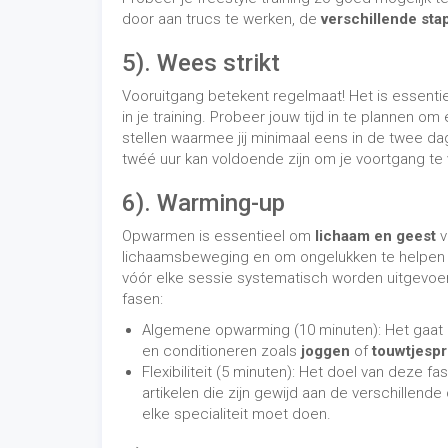
Algemene opwarming (10 minuten): Het gaat 
en conditioneren zoals
joggen
of
touwtjesp
Flexibiliteit (5 minuten): Het doel van deze 
artikelen die zijn gewijd aan de verschillende
elke specialiteit moet doen.
7). In vorm zijn/blijven
Het is essentieel om in topvorm te zijn om te v
kunt voorkomen dat je hindernissen oploopt door 
wordt sterk afgeraden omdat het, afgezien van
treedt sneller op, kortademigheid in rust en tijde
8). Mindset
Je weet nu dat het essentieel is om in goede fys
Maar wat je moet weten is dat de
geest
net zo b
zich af in je hoofd. We moeten ons niet concent
onmogelijk is! Als sommigen van hen de truc va
je dat ook doen!