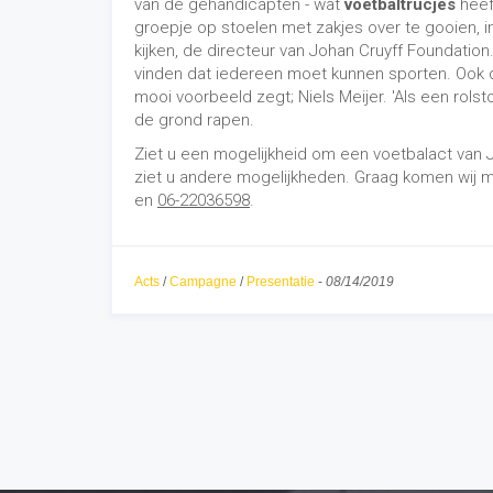
van de gehandicapten - wat
voetbaltrucjes
heeft
groepje op stoelen met zakjes over te gooien, in
kijken, de directeur van Johan Cruyff Foundati
vinden dat iedereen moet kunnen sporten. Ook de
mooi voorbeeld zegt; Niels Meijer. 'Als een rolst
de grond rapen.
Ziet u een mogelijkheid om een voetbalact van 
ziet u andere mogelijkheden. Graag komen wij me
en
06-22036598
.
Acts
/
Campagne
/
Presentatie
-
08/14/2019