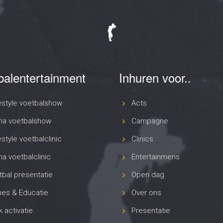
balentertainment
Inhuren voor..
estyle voetbalshow
Acts
na voetbalshow
Campagne
style voetbalclinic
Clinics
a voetbalclinic
Entertainmens
bal presentatie
Open dag
es & Educatie
Over ons
 activatie
Presentatie