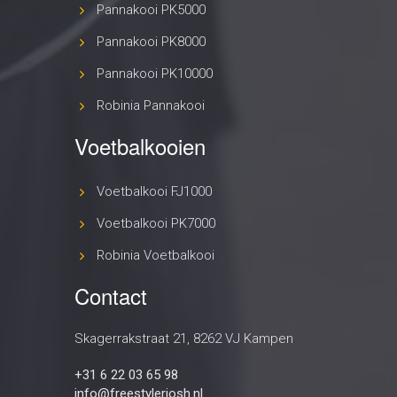
Pannakooi PK5000
Pannakooi PK8000
Pannakooi PK10000
Robinia Pannakooi
Voetbalkooien
Voetbalkooi FJ1000
Voetbalkooi PK7000
Robinia Voetbalkooi
Contact
Skagerrakstraat 21, 8262 VJ Kampen
+31 6 22 03 65 98
info@freestylerjosh.nl