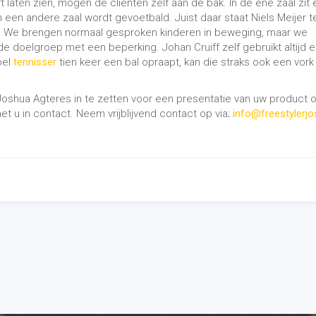
 laten zien, mogen de cliënten zelf aan de bak. In de ene zaal zit
 een andere zaal wordt gevoetbald. Juist daar staat Niels Meijer t
on. We brengen normaal gesproken kinderen in beweging, maar we
 doelgroep met een beperking. Johan Cruiff zelf gebruikt altijd 
oel
tennisser
tien keer een bal opraapt, kan die straks ook een vork
Joshua Agteres in te zetten voor een presentatie van uw product o
t u in contact. Neem vrijblijvend contact op via;
info@freestylerjo