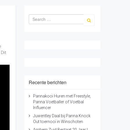
e
 Dit
Recente berichten
Pannakooi Huren met Freestyle,
Panna Voetballer of Voetbal
Influencer
Juwentley Daal bij Panna Knock
Out toernooi in Winschoten
Arnhem Zuid Bestaat 20 Jaar |