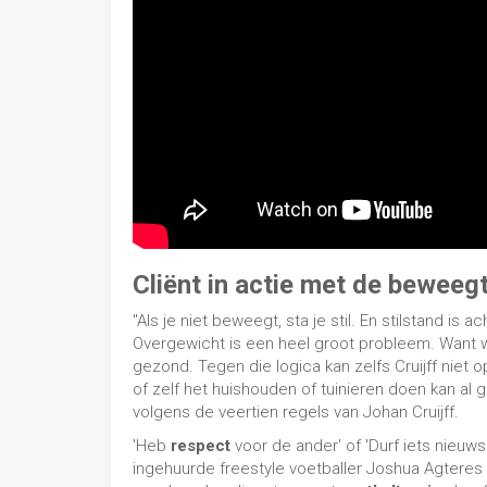
Cliënt in actie met de beweeg
"Als je niet beweegt, sta je stil. En stilstand is a
Overgewicht is een heel groot probleem. Want w
gezond. Tegen die logica kan zelfs Cruijff niet o
of zelf het huishouden of tuinieren doen kan a
volgens de veertien regels van Johan Cruijff.
'Heb
respect
voor de ander' of 'Durf iets nieuw
ingehuurde freestyle voetballer Joshua Agteres 