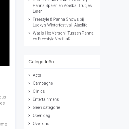
Panna Spelen en Voetbal Trucjes
Leren
Freestyle & Panna Shows bij
Lucky's Winterfestival | Ajaxlife
Wat Is Het Verschil Tussen Panna
en Freestyle Voetbal?
Categorieën
Acts
Campagne
Clinics
tbus
Entertainmens
les
Geen categorie
Open dag
Over ons
asme