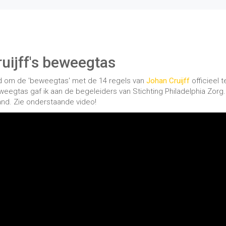
uijff's beweegtas
d om de 'beweegtas' met de 14 regels van
Johan Cruijff
officieel t
eegtas gaf ik aan de begeleiders van Stichting Philadelphia Zorg.
nd. Zie onderstaande video!