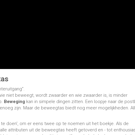
tas
chteruitgang".
ie niet beweegt, wordt zwaarder en wie zwaarder is, is minder
p.
Beweging
kan in simpele dingen zitten. Een loopje naar de pos
l genoeg zijn. Maar de beweegtas biedt nog meer mogelijkheden. Al
s te doen', om er eens twee op te noemen uit het boekje. Als de
alle attributen uit de beweegtas heeft getoverd en - tot enthousi