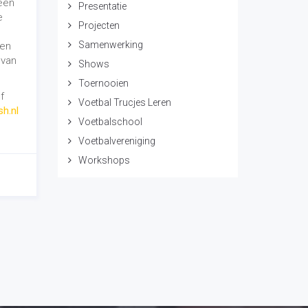
 een
Presentatie
e
Projecten
Samenwerking
een
 van
Shows
Toernooien
f
Voetbal Trucjes Leren
sh.nl
Voetbalschool
Voetbalvereniging
Workshops