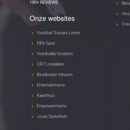
100+ REVIEWS
Beur
Hosp
Onze websites
Cre
Voetbal Trucjes Leren
FIFA Spel
Voetballer boeken
CR7 Lookalike
Beatboxer inhuren
Entertainmens
Kaarttruc
Empowermens
Jouw Speeltuin