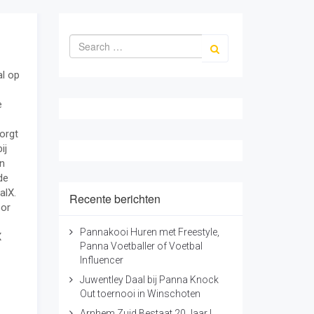
al op
e
orgt
ij
en
de
alX.
Recente berichten
oor
Pannakooi Huren met Freestyle,
X
Panna Voetballer of Voetbal
Influencer
Juwentley Daal bij Panna Knock
Out toernooi in Winschoten
Arnhem Zuid Bestaat 20 Jaar |