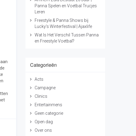
Panna Spelen en Voetbal Trucjes
Leren
Freestyle & Panna Shows bij
Lucky's Winterfestival | Ajaxlife
Wat Is Het Verschil Tussen Panna
en Freestyle Voetbal?
 aan
Categorieën
 de
ke
Acts
en
Campagne
tten
Clinics
het
Entertainmens
Geen categorie
Open dag
Over ons