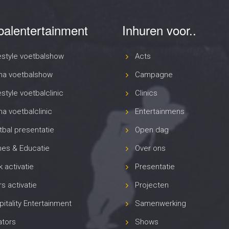
balentertainment
Inhuren voor..
estyle voetbalshow
Acts
na voetbalshow
Campagne
style voetbalclinic
Clinics
a voetbalclinic
Entertainmens
bal presentatie
Open dag
es & Educatie
Over ons
 activatie
Presentatie
s activatie
Projecten
itality Entertainment
Samenwerking
ators
Shows