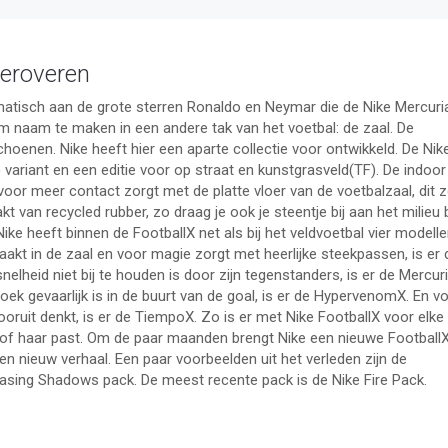
veroveren
atisch aan de grote sterren Ronaldo en Neymar die de Nike Mercuri
om naam te maken in een andere tak van het voetbal: de zaal. De
oenen. Nike heeft hier een aparte collectie voor ontwikkeld. De Nik
IC) variant en een editie voor op straat en kunstgrasveld(TF). De indoor
oor meer contact zorgt met de platte vloer van de voetbalzaal, dit z
kt van recycled rubber, zo draag je ook je steentje bij aan het milieu b
e heeft binnen de FootballX net als bij het veldvoetbal vier modell
aakt in de zaal en voor magie zorgt met heerlijke steekpassen, is er 
elheid niet bij te houden is door zijn tegenstanders, is er de Mercuri
oek gevaarlijk is in de buurt van de goal, is er de HypervenomX. En v
vooruit denkt, is er de TiempoX. Zo is er met Nike FootballX voor elke
m of haar past. Om de paar maanden brengt Nike een nieuwe Football
en nieuw verhaal. Een paar voorbeelden uit het verleden zijn de
asing Shadows pack. De meest recente pack is de Nike Fire Pack.