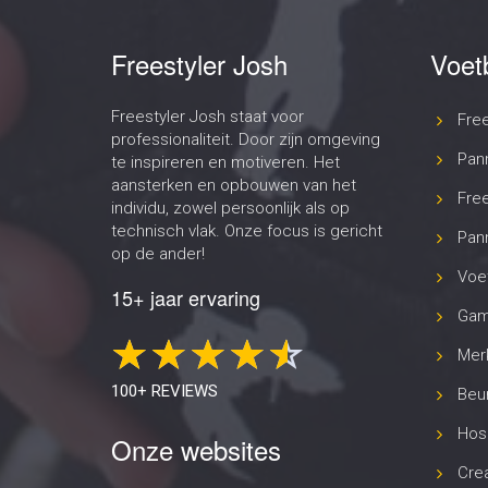
Freestyler Josh
Voet
Freestyler Josh staat voor
Fre
professionaliteit. Door zijn omgeving
Pan
te inspireren en motiveren. Het
aansterken en opbouwen van het
Free
individu, zowel persoonlijk als op
technisch vlak. Onze focus is gericht
Pann
op de ander!
Voet
15+ jaar ervaring
Gam
Merk
100+ REVIEWS
Beur
Hosp
Onze websites
Cre