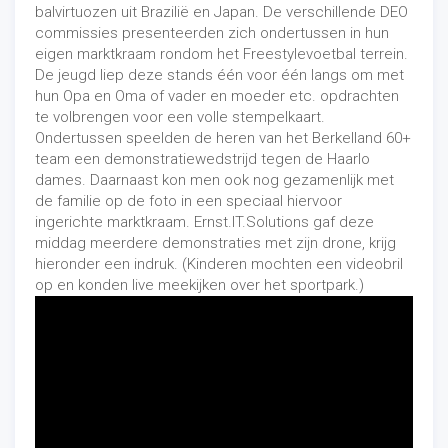
balvirtuozen uit Brazilië en Japan. De verschillende DEO
commissies presenteerden zich ondertussen in hun
eigen marktkraam rondom het Freestylevoetbal terrein.
De jeugd liep deze stands één voor één langs om met
hun Opa en Oma of vader en moeder etc. opdrachten
te volbrengen voor een volle stempelkaart.
Ondertussen speelden de heren van het Berkelland 60+
team een demonstratiewedstrijd tegen de Haarlo
dames. Daarnaast kon men ook nog gezamenlijk met
de familie op de foto in een speciaal hiervoor
ingerichte marktkraam.
Ernst.IT.Solutions
gaf deze
middag meerdere demonstraties met zijn drone, krijg
hieronder een indruk. (Kinderen mochten een videobril
op en konden live meekijken over het sportpark.)