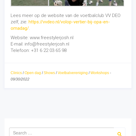
Lees meer op de website van de voetbalclub VV DEO
zelf, zie:
https://vvdeo.nl/volop-vertier-bij-opa-en-
omadag/
.
Website: www.freestylerjosh.nl
E-mail: info@freestylerjosh.nl
Telefoon: +31 6 22 03 65 98
Clinics
/
Open dag
/
Shows
/
Voetbalvereniging
/
Workshops
-
09/30/2022