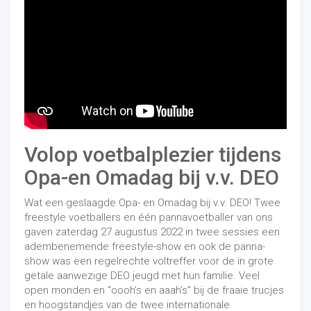
Volop voetbalplezier tijdens
Opa-en Omadag bij v.v. DEO
Wat een geslaagde Opa- en Omadag bij v.v. DEO! Twee
freestyle voetballers en één pannavoetballer van
ons
gaven zaterdag 27 augustus 2022 in twee sessies een
adembenemende freestyle-show en ook de panna-
show was een regelrechte voltreffer voor de in grote
getale aanwezige DEO jeugd met hun familie. Veel
open monden en “oooh’s en aaah’s” bij de fraaie trucjes
en hoogstandjes van de twee internationale