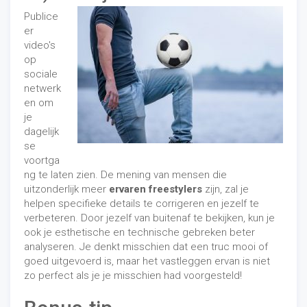
Publice
er
video's
op
sociale
netwerk
en om
je
dagelijk
se
voortga
ng te laten zien. De mening van mensen die
uitzonderlijk meer
ervaren freestylers
zijn, zal je
helpen specifieke details te corrigeren en jezelf te
verbeteren. Door jezelf van buitenaf te bekijken, kun je
ook je esthetische en technische gebreken beter
analyseren. Je denkt misschien dat een truc mooi of
goed uitgevoerd is, maar het vastleggen ervan is niet
zo perfect als je je misschien had voorgesteld!