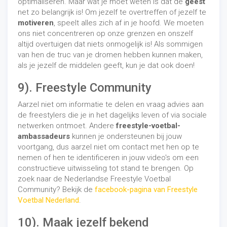
optimaliseren. Maar wat je moet weten is dat de
geest
net zo belangrijk is! Om jezelf te overtreffen of jezelf te
motiveren
, speelt alles zich af in je hoofd. We moeten
ons niet concentreren op onze grenzen en onszelf
altijd overtuigen dat niets onmogelijk is! Als sommigen
van hen de truc van je dromen hebben kunnen maken,
als je jezelf de middelen geeft, kun je dat ook doen!
9). Freestyle Community
Aarzel niet om informatie te delen en vraag advies aan
de freestylers die je in het dagelijks leven of via sociale
netwerken ontmoet. Andere
freestyle-voetbal-
ambassadeurs
kunnen je ondersteunen bij jouw
voortgang, dus aarzel niet om contact met hen op te
nemen of hen te identificeren in jouw video's om een ​​
constructieve uitwisseling tot stand te brengen. Op
zoek naar de Nederlandse Freestyle Voetbal
Community? Bekijk de
facebook-pagina van Freestyle
Voetbal Nederland
.
10). Maak jezelf bekend