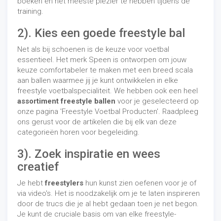
boeken en het meeste plezier te hebben tijdens de
training.
2). Kies een goede freestyle bal
Net als bij schoenen is de keuze voor voetbal
essentieel. Het merk Speen is ontworpen om jouw
keuze comfortabeler te maken met een breed scala
aan ballen waarmee jij je kunt ontwikkelen in elke
freestyle voetbalspecialiteit. We hebben ook een heel
assortiment freestyle ballen
voor je geselecteerd op
onze pagina 'Freestyle Voetbal Producten'. Raadpleeg
ons gerust voor de artikelen die bij elk van deze
categorieën horen voor begeleiding.
3).
Zoek inspiratie en wees
creatief
Je hebt
freestylers
hun kunst zien oefenen voor je of
via video's. Het is noodzakelijk om je te laten inspireren
door de trucs die je al hebt gedaan toen je net begon.
Je kunt de cruciale basis om van elke freestyle-