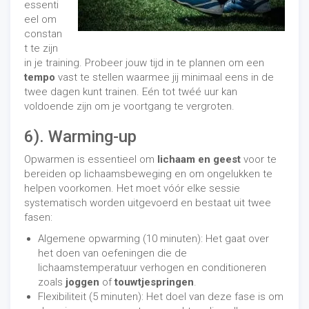
essenti
eel om
constan
t te zijn
in je training. Probeer jouw tijd in te plannen om een ​​
tempo
vast te stellen waarmee jij minimaal eens in de
twee dagen kunt trainen. Eén tot twéé uur kan
voldoende zijn om je voortgang te vergroten.
6). Warming-up
Opwarmen is essentieel om
lichaam en geest
voor te
bereiden op lichaamsbeweging en om ongelukken te
helpen voorkomen. Het moet vóór elke sessie
systematisch worden uitgevoerd en bestaat uit twee
fasen:
Algemene opwarming (10 minuten): Het gaat over
het doen van oefeningen die de
lichaamstemperatuur verhogen en conditioneren
zoals
joggen
of
touwtjespringen
.
Flexibiliteit (5 minuten): Het doel van deze fase is om