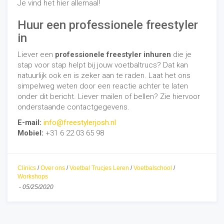
Je vind het hier allemaal!
Huur een professionele freestyler
in
Liever een
professionele freestyler inhuren
die je
stap voor stap helpt bij jouw voetbaltrucs? Dat kan
natuurlijk ook en is zeker aan te raden. Laat het ons
simpelweg weten door een reactie achter te laten
onder dit bericht. Liever mailen of bellen? Zie hiervoor
onderstaande contactgegevens.
E-mail:
info@freestylerjosh.nl
Mobiel:
+31 6 22 03 65 98
Clinics
/
Over ons
/
Voetbal Trucjes Leren
/
Voetbalschool
/
Workshops
-
05/25/2020