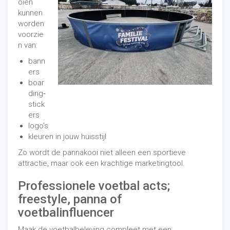
oien
kunnen
worden
voorzie
n van:
bann
ers
boar
ding‑
stick
ers
logo’s
kleuren in jouw huisstijl
Zo wordt de pannakooi niet alleen een sportieve
attractie, maar ook een krachtige marketingtool.
Professionele voetbal acts;
freestyle, panna of
voetbalinfluencer
Maak de voetbalbeleving compleet met een