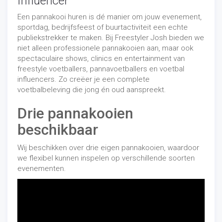
Influencer
Een pannakooi huren is dé manier om jouw evenement,
sportdag, bedrijfsfeest of buurtactiviteit een echte
publiekstrekker te maken. Bij Freestyler Josh bieden we
niet alleen professionele pannakooien aan, maar ook
spectaculaire shows, clinics en entertainment van
freestyle voetballers, pannavoetballers en voetbal
influencers. Zo creëer je een complete
voetbalbeleving die jong én oud aanspreekt.
Drie pannakooien
beschikbaar
Wij beschikken over drie eigen pannakooien, waardoor
we flexibel kunnen inspelen op verschillende soorten
evenementen.