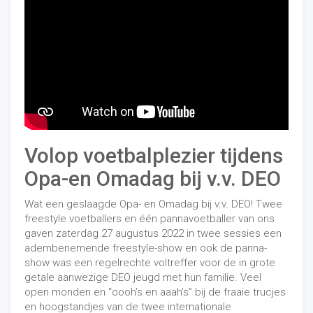
Volop voetbalplezier tijdens
Opa-en Omadag bij v.v. DEO
Wat een geslaagde Opa- en Omadag bij v.v. DEO! Twee
freestyle voetballers en één pannavoetballer van
ons
gaven zaterdag 27 augustus 2022 in twee sessies een
adembenemende freestyle-show en ook de panna-
show was een regelrechte voltreffer voor de in grote
getale aanwezige DEO jeugd met hun familie. Veel
open monden en “oooh’s en aaah’s” bij de fraaie trucjes
en hoogstandjes van de twee internationale