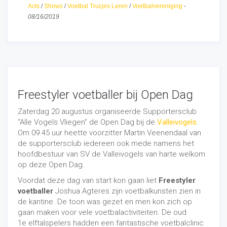
Freestyler Josh een gave voetbalshow weggeven. Een
Acts
/
Shows
/
Voetbal Trucjes Leren
/
Voetbalvereniging
-
voetbal
demonstratie
waar profvoetballers nog wat van
08/16/2019
kan leren.
Joshua Agteres
is een rasechte entertainer
die als doel heeft met creativiteit en
talent
diverse
doelgroepen te doen verbazen. Daarnaast inspireert hij
zeker anderen om met hun talenten aan de slag te
gaan, bleek wel. Hij verzorgt
optredens
op diverse
plekken in binnen- en buitenland en staat bekend om
zijn buitengewone voetbalkunsten. De combinatie van
Freestyler voetballer bij Open Dag
voetbal, muziek en
creativiteit
zorgt voor een volledige
en unieke voetbal demonstratie. Vermakelijk en
Zaterdag 20 augustus organiseerde Supportersclub
inspirerend. Naast de voetballers van WIJC was elk
“Alle Vogels Vliegen” de Open Dag bij de
Valleivogels
.
publiek welkom en was de entree gratis. Meer
Om 09.45 uur heette voorzitter Martin Veenendaal van
informatie over freestyle voetbalshows en
de supportersclub iedereen ook mede namens het
voetbalclinics? Neem een kijkje op onderstaande
hoofdbestuur van SV de Valleivogels van harte welkom
pagina's.
op deze Open Dag.
Freestyle voetbalclinic
Voordat deze dag van start kon gaan liet
Freestyler
Freestyle voetbalshow
voetballer
Joshua Agteres zijn voetbalkunsten zien in
de kantine. De toon was gezet en men kon zich op
E-mail:
info@freestylerjosh.nl
gaan maken voor vele voetbalactiviteiten. De oud
Telefoon:
+31 6 22 03 65 98
1e elftalspelers hadden een fantastische voetbalclinic