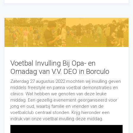
Voetbal Invulling Bij Opa- en
Omadag van V.V. DEO in Borculo
Zaterdag 27 augustus 2022 mochten wij invulling geven
middels freestyle en panna voetbal demonstraties en
clinics. Wat hebben we genoten van deze leuke
middag. Een gezellig evenement georganiseerd voor
jong en oud, waarbij familie en vrienden van de
voetbalclub centraal stonden. Krijg hieronder een
indruk van onze voetbal invulling deze middag.