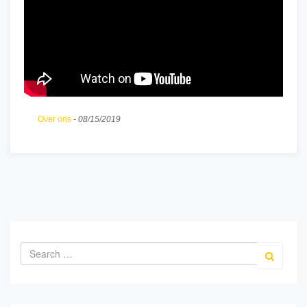
Meer weten over mijn
werkzaamheden
? Bekijk de
diverse voetbalattracties en side-events van Freestyler
Over ons
-
08/15/2019
Josh of neem vrijblijvend contact met mij op!
info@freestylerjosh.nl
06 - 22 03 65 98