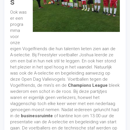
s
Ook was
er een
progra
mma
voor
onze
eigen Vogelfriends die hun talenten lieten zien aan de
A-selectie. Bij Freestyler voetballer Joshua leerde ze
om een bal in hun nek stil te leggen. En ook hier stond
het plezier in het spel hoog in het vaandel. Natuurlijk
was ook de A-selectie en begeleiding aanwezig op
deze Open Dag Valleivogels. Voetballen tegen de
Vogelfriends, de mini’s en de
Champions League
bleek
wederom een schot in de roos. Bij deze partijtjes
waren er eigenlijk geen verliezers, hoewel het
vlaggenschip toch elke keer weer met een nederlaag
genoegen moest nemen. Nadat iedereen geluncht had
in de
businessruimte
of kantine kon om 13.00 uur de
presentatie van de A-selectie en begeleiding van start
gaan. De voetballers en de technische staf werden op