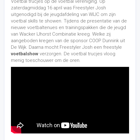
Voetbal trucjes op de voetbal vereniging. Op
acts
? Als dat het geval is, neem dan vrijblijvend contact
zaterdagmiddag 16 april was Freestyler Josh
met ons op door te mailen naar
info@freestylerjosh.nl
uitgenodigd bij de jeugdafdeling van WIJC om zijn
of te bellen op 06-22036598. Graag helpen wij u mee bij
voetbal skills te showen. Tijdens de presentatie van de
het invullen van uw evenement of jubileumfeest. Meer
nieuwe voetbaltenues en trainingspakken die de jeugd
lezen? Bekijk ook
deze link
.
van Wacker IJhorst Combinatie kreeg. Welke zij
aangeboden kregen van de sponsor COOP Dunnink uit
De Wijk. Daarna mocht Freestyler Josh een freestyle
voetbalshow
verzorgen. De voetbal trucjes vloog
menig toeschouwer om de oren.
Na de officiële overdracht van de kleding heeft