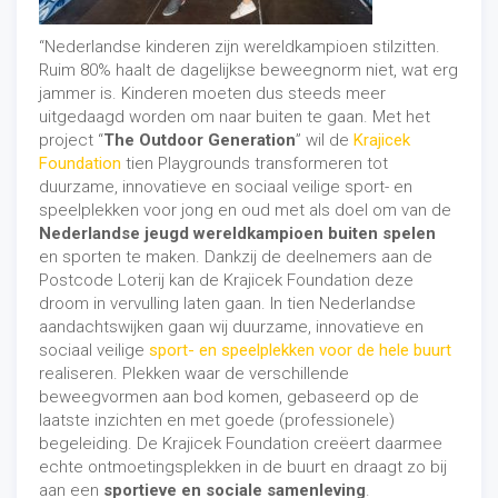
“Nederlandse kinderen zijn wereldkampioen stilzitten.
Ruim 80% haalt de dagelijkse beweegnorm niet, wat erg
jammer is. Kinderen moeten dus steeds meer
uitgedaagd worden om naar buiten te gaan. Met het
project “
The Outdoor Generation
” wil de
Krajicek
Foundation
tien Playgrounds transformeren tot
duurzame, innovatieve en sociaal veilige sport- en
speelplekken voor jong en oud met als doel om van de
Nederlandse jeugd wereldkampioen buiten spelen
en sporten te maken. Dankzij de deelnemers aan de
Postcode Loterij kan de Krajicek Foundation deze
droom in vervulling laten gaan. In tien Nederlandse
aandachtswijken gaan wij duurzame, innovatieve en
sociaal veilige
sport- en speelplekken voor de hele buurt
realiseren. Plekken waar de verschillende
beweegvormen aan bod komen, gebaseerd op de
laatste inzichten en met goede (professionele)
begeleiding. De Krajicek Foundation creëert daarmee
echte ontmoetingsplekken in de buurt en draagt zo bij
aan een
sportieve en sociale samenleving
.