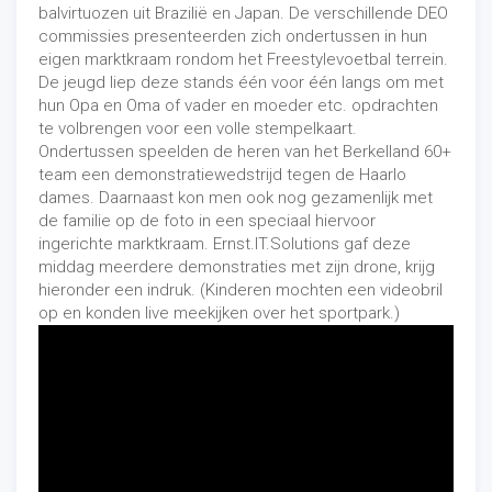
balvirtuozen uit Brazilië en Japan. De verschillende DEO
commissies presenteerden zich ondertussen in hun
eigen marktkraam rondom het Freestylevoetbal terrein.
De jeugd liep deze stands één voor één langs om met
hun Opa en Oma of vader en moeder etc. opdrachten
te volbrengen voor een volle stempelkaart.
Ondertussen speelden de heren van het Berkelland 60+
team een demonstratiewedstrijd tegen de Haarlo
dames. Daarnaast kon men ook nog gezamenlijk met
de familie op de foto in een speciaal hiervoor
ingerichte marktkraam.
Ernst.IT.Solutions
gaf deze
middag meerdere demonstraties met zijn drone, krijg
hieronder een indruk. (Kinderen mochten een videobril
op en konden live meekijken over het sportpark.)