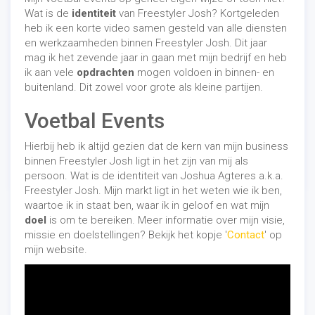
Wat is de
identiteit
van Freestyler Josh? Kortgeleden
heb ik een korte video samen gesteld van alle diensten
06 - 22 03 65 98
en werkzaamheden binnen Freestyler Josh. Dit jaar
mag ik het zevende jaar in gaan met mijn bedrijf en heb
ik aan vele
opdrachten
mogen voldoen in binnen- en
buitenland. Dit zowel voor grote als kleine partijen.
Voetbal Events
Hierbij heb ik altijd gezien dat de kern van mijn business
binnen Freestyler Josh ligt in het zijn van mij als
Acts
/
Open dag
/
Shows
/
Voetbalvereniging
-
08/16/2019
persoon. Wat is de identiteit van Joshua Agteres a.k.a.
Freestyler Josh. Mijn markt ligt in het weten wie ik ben,
waartoe ik in staat ben, waar ik in geloof en wat mijn
doel
is om te bereiken. Meer informatie over mijn visie,
missie en doelstellingen? Bekijk het kopje '
Contact
' op
mijn website.