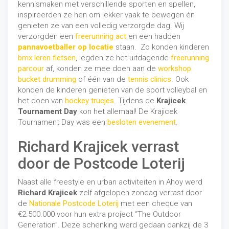
kennismaken met verschillende sporten en spellen,
inspireerden ze hen om lekker vaak te bewegen én
genieten ze van een volledig verzorgde dag. Wij
Lees meer op de website van de voetbalclub VV DEO
verzorgden een
freerunning act
en een hadden
zelf, zie:
https://vvdeo.nl/volop-vertier-bij-opa-en-
pannavoetballer op locatie
staan. Zo konden kinderen
omadag/
.
bmx leren fietsen
, legden ze het uitdagende
freerunning
Website: www.freestylerjosh.nl
parcour
af, konden ze mee doen aan de
workshop
E-mail: info@freestylerjosh.nl
bucket drumming
of één van de
tennis clinics
. Ook
Telefoon: +31 6 22 03 65 98
konden de kinderen genieten van de sport volleybal en
het doen van
hockey trucjes
. Tijdens de
Krajicek
Tournament Day
kon het allemaal! De Krajicek
Tournament Day was een
besloten evenement
.
Richard Krajicek verrast
door de Postcode Loterij
Naast alle freestyle en urban activiteiten in Ahoy werd
Richard Krajicek
zelf afgelopen zondag verrast door
de
Nationale Postcode Loterij
met een cheque van
€2.500.000 voor hun extra project “The Outdoor
Generation”. Deze schenking werd gedaan dankzij de 3