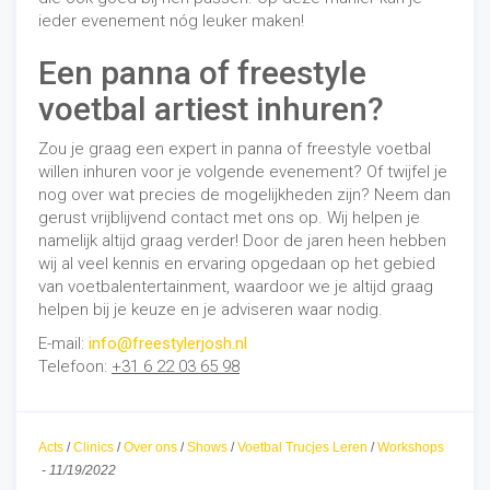
ieder evenement nóg leuker maken!
Een panna of freestyle
voetbal artiest inhuren?
Zou je graag een expert in panna of freestyle voetbal
willen inhuren voor je volgende evenement? Of twijfel je
nog over wat precies de mogelijkheden zijn? Neem dan
gerust vrijblijvend contact met ons op. Wij helpen je
namelijk altijd graag verder! Door de jaren heen hebben
wij al veel kennis en ervaring opgedaan op het gebied
van voetbalentertainment, waardoor we je altijd graag
helpen bij je keuze en je adviseren waar nodig.
E-mail:
info@freestylerjosh.nl
Telefoon:
+31 6 22 03 65 98
Acts
/
Clinics
/
Over ons
/
Shows
/
Voetbal Trucjes Leren
/
Workshops
-
11/19/2022