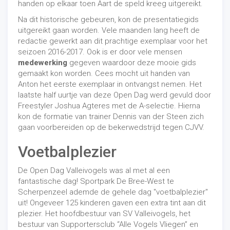
handen op elkaar toen Aart de speld kreeg uitgereikt.
Na dit historische gebeuren, kon de presentatiegids
uitgereikt gaan worden. Vele maanden lang heeft de
redactie gewerkt aan dit prachtige exemplaar voor het
seizoen 2016-2017. Ook is er door vele mensen
medewerking
gegeven waardoor deze mooie gids
gemaakt kon worden. Cees mocht uit handen van
Anton het eerste exemplaar in ontvangst nemen. Het
laatste half uurtje van deze Open Dag werd gevuld door
Freestyler Joshua Agteres met de A-selectie. Hierna
kon de formatie van trainer Dennis van der Steen zich
gaan voorbereiden op de bekerwedstrijd tegen CJVV.
Voetbalplezier
De Open Dag Valleivogels was al met al een
fantastische dag! Sportpark De Bree-West te
Scherpenzeel ademde de gehele dag "voetbalplezier"
uit! Ongeveer 125 kinderen gaven een extra tint aan dit
plezier. Het hoofdbestuur van SV Valleivogels, het
bestuur van Supportersclub “Alle Vogels Vliegen” en