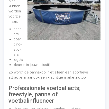
oien
kunnen
worden
voorzie
n van:
bann
ers
boar
ding‑
stick
ers
logo’s
kleuren in jouw huisstijl
Zo wordt de pannakooi niet alleen een sportieve
attractie, maar ook een krachtige marketingtool.
Professionele voetbal acts;
freestyle, panna of
voetbalinfluencer
Maak de voetbalbeleving compleet met een