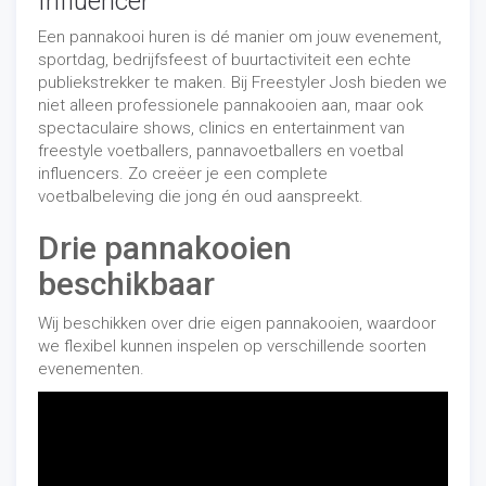
Influencer
Een pannakooi huren is dé manier om jouw evenement,
sportdag, bedrijfsfeest of buurtactiviteit een echte
publiekstrekker te maken. Bij Freestyler Josh bieden we
niet alleen professionele pannakooien aan, maar ook
spectaculaire shows, clinics en entertainment van
freestyle voetballers, pannavoetballers en voetbal
influencers. Zo creëer je een complete
voetbalbeleving die jong én oud aanspreekt.
Drie pannakooien
beschikbaar
Wij beschikken over drie eigen pannakooien, waardoor
we flexibel kunnen inspelen op verschillende soorten
evenementen.