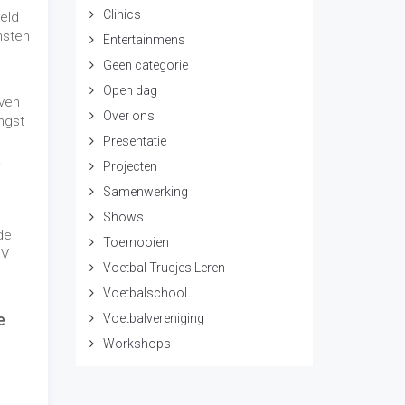
Clinics
peld
nsten
Entertainmens
Geen categorie
Open dag
ven
Over ons
ngst
Presentatie
.
Projecten
Samenwerking
Shows
de
Toernooien
SV
Voetbal Trucjes Leren
Voetbalschool
e
Voetbalvereniging
Workshops