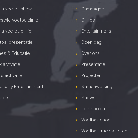
na voetbalshow
Campagne
style voetbalclinic
Clinics
a voetbalclinic
Entertainmens
bal presentatie
Open dag
es & Educatie
Over ons
 activatie
Presentatie
s activatie
Projecten
itality Entertainment
Samenwerking
ators
Shows
Toernooien
Voetbalschool
Voetbal Trucjes Leren