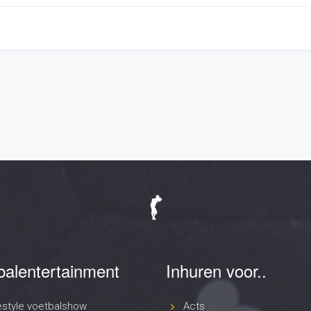
balentertainment
Inhuren voor..
estyle voetbalshow
Acts