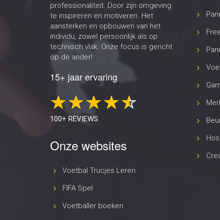
professionaliteit. Door zijn omgeving
Pan
te inspireren en motiveren. Het
aansterken en opbouwen van het
Free
individu, zowel persoonlijk als op
technisch vlak. Onze focus is gericht
Pann
op de ander!
Voet
15+ jaar ervaring
Gam
Merk
100+ REVIEWS
Beur
Hosp
Onze websites
Cre
Voetbal Trucjes Leren
FIFA Spel
Voetballer boeken