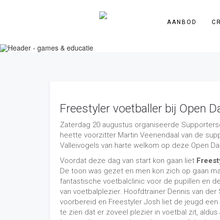
AANBOD
C
Freestyler voetballer bij Open D
Zaterdag 20 augustus organiseerde Supportersc
heette voorzitter Martin Veenendaal van de s
Valleivogels van harte welkom op deze Open Da
Voordat deze dag van start kon gaan liet
Freest
De toon was gezet en men kon zich op gaan make
fantastische voetbalclinic voor de pupillen en
van voetbalplezier. Hoofdtrainer Dennis van de
voorbereid en Freestyler Josh liet de jeugd een 
te zien dat er zoveel plezier in voetbal zit, ald