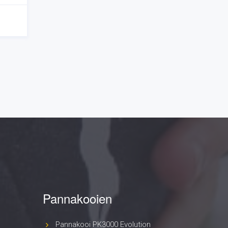
Pannakooien
Pannakooi PK3000 Evolution