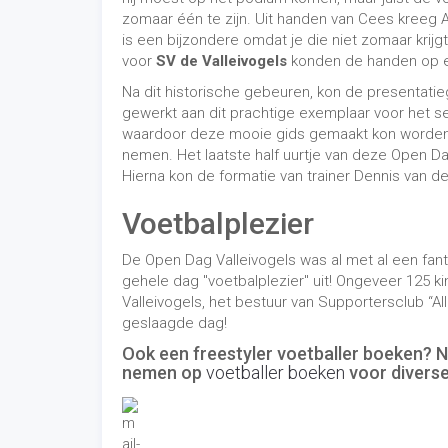
zomaar één te zijn. Uit handen van Cees kreeg A
is een bijzondere omdat je die niet zomaar krij
voor
SV de Valleivogels
konden de handen op elk
Na dit historische gebeuren, kon de presentati
gewerkt aan dit prachtige exemplaar voor het s
waardoor deze mooie gids gemaakt kon worden.
nemen. Het laatste half uurtje van deze Open D
Hierna kon de formatie van trainer Dennis van 
Voetbalplezier
De Open Dag Valleivogels was al met al een fa
gehele dag "voetbalplezier" uit! Ongeveer 125 ki
Valleivogels, het bestuur van Supportersclub “Al
geslaagde dag!
Ook een freestyler voetballer boeken? Ne
nemen op
voetballer boeken
voor diverse