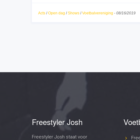
Acts
/
Open dag
/
Shows
/
Voetbalvereniging
-
08/16/2019
Freestyler Josh
Voet
Freestyler Josh staat voor
Fre