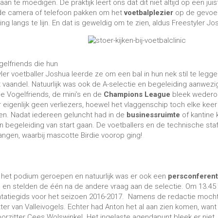
te moedigen. De praktijk leert ons dat dit niet altijd op een juis
s de camera of telefoon pakken om het
voetbalplezier
op de gevoel
ng langs te lijn. En dat is geweldig om te zien, aldus Freestyler Jo
elfriends die hun
tyler voetballer Joshua leerde ze om een bal in hun nek stil te legge
et vaandel. Natuurlijk was ook de A-selectie en begeleiding aanwezi
e Vogelfriends, de mini’s en de
Champions League
bleek weder
er eigenlijk geen verliezers, hoewel het vlaggenschip toch elke keer
. Nadat iedereen geluncht had in de
businessruimte
of kantine 
n begeleiding van start gaan. De voetballers en de technische sta
ngen, waarbij mascotte Birdie voorop ging!
 het podium geroepen en natuurlijk was er ook een
persconferent
d en stelden de één na de andere vraag aan de selectie. Om 13.45
sentatiegids voor het seizoen 2016-2017. Namens de redactie moch
ter van Valleivogels. Echter had Anton het al aan zien komen, want 
orzitter Cees Wolswinkel. Het ingelaste agendapunt bleek er niet