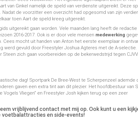
art van Ginkel namelijk de speld van verdienste uitgereikt. Deze s
gt. Nadat de voorzitter een overzicht had opgesomd van zijn verdie
aar toen Aart de speld kreeg uitgereikt.
egids uitgereikt gaan worden. Vele maanden lang heeft de redactie
eizoen 2016-2017. Ook is er door vele mensen
medewerking
gege
 Cees mocht uit handen van Anton het eerste exemplaar in ontva
ag werd gevuld door Freestyler Joshua Agteres met de A-selectie.
der Steen zich gaan voorbereiden op de bekerwedstrijd tegen CJVV
ntastische dag! Sportpark De Bree-West te Scherpenzeel ademde 
nderen gaven een extra tint aan dit plezier. Het hoofdbestuur van 
le Vogels Vliegen” en Freestyler Josh kijken terug op een zeer
em vrijblijvend contact met mij op. Ook kunt u een kijkj
 voetbalattracties en side-events!