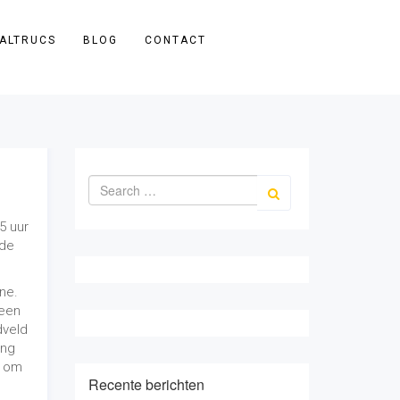
ALTRUCS
BLOG
CONTACT
5 uur
 de
ne.
 een
dveld
ing
r om
Recente berichten