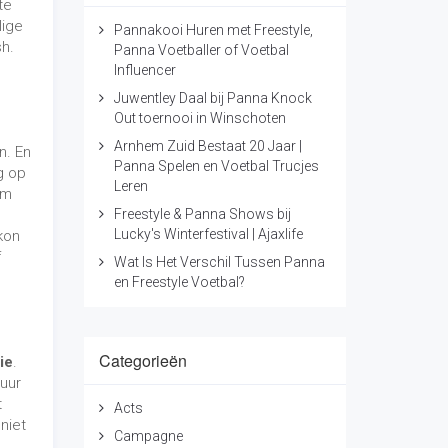
te
ige
Pannakooi Huren met Freestyle,
sh.
Panna Voetballer of Voetbal
Influencer
Juwentley Daal bij Panna Knock
Out toernooi in Winschoten
Arnhem Zuid Bestaat 20 Jaar |
n. En
Panna Spelen en Voetbal Trucjes
g op
Leren
om
Freestyle & Panna Shows bij
Lucky's Winterfestival | Ajaxlife
kon
f
Wat Is Het Verschil Tussen Panna
en Freestyle Voetbal?
Categorieën
ie
.
 uur
t
Acts
niet
Campagne