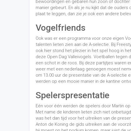
bewoordingen en gebaren hun zoon of dochter aan 
manier gebeurt. En als je nu kijkt dat de ouder
plaat te leggen, dan zie je ook een andere belevi
Vogelfriends
Ook was er een programma voor onze eigen Vog
talenten lieten zien aan de A-selectie. Bij Frees
ook hier stond het plezier in het spel hoog in h
deze Open Dag Valleivogels. Voetballen tegen d
een schot in de roos. Bij deze partijtjes waren 
weer met een nederlaag genoegen moest nemen
om 13.00 uur de presentatie van de A-selectie e
werden op een mooie manier in de kantine ontva
Spelerspresentatie
Eén voor één werden de spelers door Martin op
Met name de kinderen lieten zich niet onbetuig
was het dan tijd voor het uitreiken van de pre
Anton de Koning de gids uitreiken aan de voorzit
hij moest op het podium komen, maar juist de vo