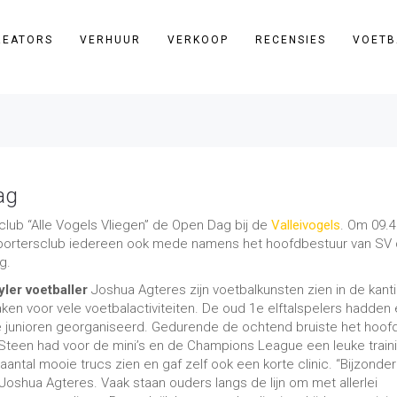
REATORS
VERHUUR
VERKOOP
RECENSIES
VOETB
ag
lub “Alle Vogels Vliegen” de Open Dag bij de
Valleivogels
. Om 09.4
upportersclub iedereen ook mede namens het hoofdbestuur van SV
g.
yler voetballer
Joshua Agteres zijn voetbalkunsten zien in de kanti
n voor vele voetbalactiviteiten. De oud 1e elftalspelers hadden
 de junioren georganiseerd. Gedurende de ochtend bruiste het hoof
r Steen had voor de mini’s en de Champions League een leuke train
aantal mooie trucs zien en gaf zelf ook een korte clinic. “Bijzonde
us Joshua Agteres. Vaak staan ouders langs de lijn om met allerlei