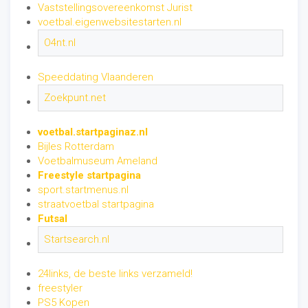
Vaststellingsovereenkomst Jurist
voetbal.eigenwebsitestarten.nl
O4nt.nl
Speeddating Vlaanderen
Zoekpunt.net
voetbal.startpaginaz.nl
Bijles Rotterdam
Voetbalmuseum Ameland
Freestyle startpagina
sport.startmenus.nl
straatvoetbal startpagina
Futsal
Startsearch.nl
24links, de beste links verzameld!
freestyler
PS5 Kopen