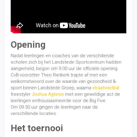
Opening
Nadat leerlingen en coaches van de verschillende
scholen zich bij het Landstede Sportcentrum hadden
aangemeld, begon om 9.00 uur de officiële opening.
CvB-voorzitter Theo Rietkerk trapte af met een
welkomstwoord over de waarde van gezondheid &
sport binnen Landstede Groep, waarna
straatvoetbal
freestyler
Joshua Agteres
met een geweldige act de
leerlingen enthousiasmeerde voor de Big Five.
Om 09.30 uur gingen de leerlingen naar de
verschillende locaties.
Het toernooi