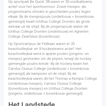
Op sportpark Be Quick ’28 waren er 30 voetbalteams
actief voor het sporttoernooi. Zowel meisjes- als
jongensteams streden in gescheiden poules tegen
elkaar. Bij de meisjespoule (onderbouw + bovenbouw
gemengd) kwam Ichthus College Dronten als grote
winnaar uit de strijd. Bij de jongenspoule waren dit
Ichthus College Dronten (onderbouw) en Agnieten
College Zwartsluis (bovenbouw).
Op Sportcampus de Pelikaan waren er 20
beachvolleybal- en 9 hockeyteams actief. Het
beachvolleybal werd in aparte poules (jongens- en
meisjes) gestreden om de prijzen, terwijl de hockey
gemengde poules kende. Bij de hockey kwam het
Carolus Clusius College (onderbouw + bovenbouw
gemengd) als kampioen uit de strijd. Bij de
beachvolleybal waren dit het Thomas a Kempis College
(onderbouw meisjes), Carolus Clusius College
(bovenbouw meisjes) en Ichthus College Dronten
(jongens, onderbouw + bovenbouw gemengd).
Het Landstede