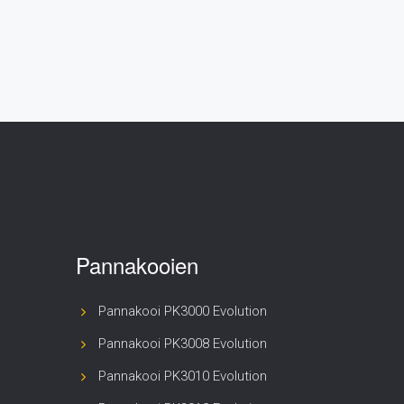
 met
en
 met
Pannakooien
Pannakooi PK3000 Evolution
Pannakooi PK3008 Evolution
chten
Pannakooi PK3010 Evolution