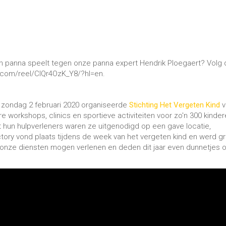
n panna speelt tegen onze panna expert Hendrik Ploegaert? Volg 
m.com/reel/ClQr4OzK_Y8/?hl=en.
p zondag 2 februari 2020 organiseerde
Stichting Het Vergeten Kind
v
re workshops, clinics en sportieve activiteiten voor zo'n 300 kinde
hun hulpverleners waren ze uitgenodigd op een gave locatie,
ory vond plaats tijdens de week van het vergeten kind en werd gr
 onze diensten mogen verlenen en deden dit jaar even dunnetjes 