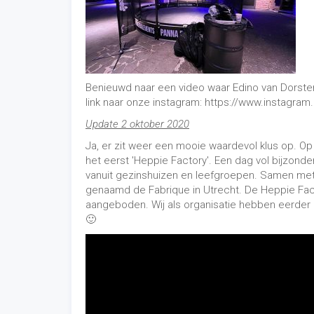
Benieuwd naar een video waar Edino van Dorste
link naar onze instagram: https://www.instagra
Update 2 oktober 2020
Ja, er zit weer een mooie waardevol klus op. O
het eerst 'Heppie Factory'. Een dag vol bijzonde
vanuit gezinshuizen en leefgroepen. Samen met 
genaamd de Fabrique in Utrecht. De Heppie Fact
aangeboden. Wij als organisatie hebben eerder
🙂