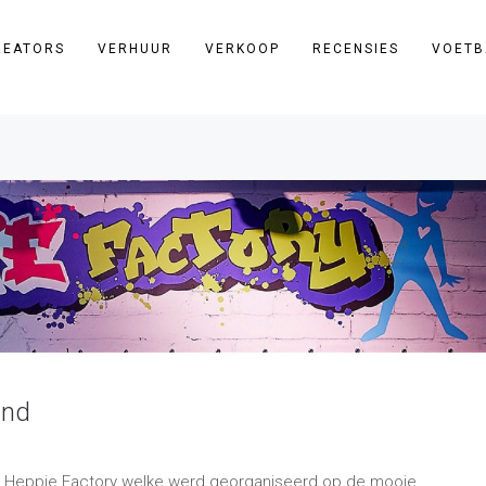
REATORS
VERHUUR
VERKOOP
RECENSIES
VOETB
ind
van Heppie Factory welke werd georganiseerd op de mooie