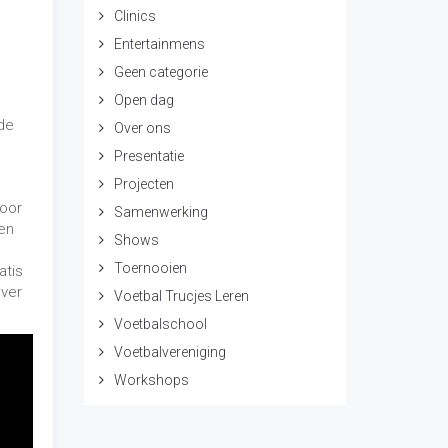
Clinics
Entertainmens
Geen categorie
Open dag
de
Over ons
Presentatie
Projecten
oor
Samenwerking
ren
Shows
Toernooien
atis
over
Voetbal Trucjes Leren
Voetbalschool
Voetbalvereniging
Workshops