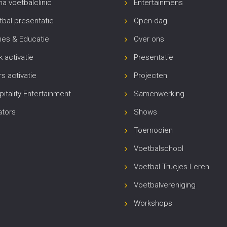
a voetbalclinic
Entertainmens
bal presentatie
Open dag
es & Educatie
Over ons
 activatie
Presentatie
s activatie
Projecten
itality Entertainment
Samenwerking
ators
Shows
Toernooien
oi
op locatie realiseren. Naast de
panna voetbalkooi
mochten wij
Voetbalschool
t
pannavoetballer
Samir Kali. De kinderen hebben genoten van zijn s
en 1 spelen als
voetbal trucjes leren
.
Voetbal Trucjes Leren
Voetbalvereniging
Workshops