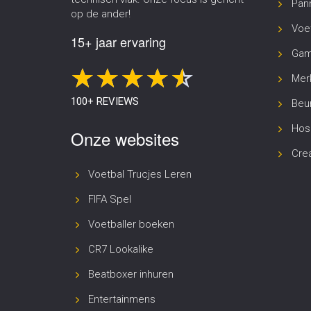
Pann
op de ander!
Voet
15+ jaar ervaring
Gam
Merk
100+ REVIEWS
Beur
Hosp
Onze websites
Cre
Onze invulling
Voetbal Trucjes Leren
Vanuit Freestyler Josh mochten wij een
pannako
FIFA Spel
invulling geven middels
panna voetbalclinics
me
en voetbal tricks en konden onder andere 1 teg
Voetballer boeken
CR7 Lookalike
Beatboxer inhuren
Entertainmens