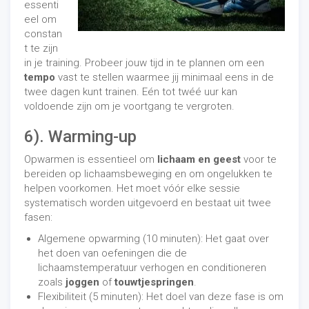
essenti
eel om
constan
t te zijn
in je training. Probeer jouw tijd in te plannen om een ​​
tempo
vast te stellen waarmee jij minimaal eens in de
twee dagen kunt trainen. Eén tot twéé uur kan
voldoende zijn om je voortgang te vergroten.
6). Warming-up
Opwarmen is essentieel om
lichaam en geest
voor te
bereiden op lichaamsbeweging en om ongelukken te
helpen voorkomen. Het moet vóór elke sessie
systematisch worden uitgevoerd en bestaat uit twee
fasen:
Algemene opwarming (10 minuten): Het gaat over
het doen van oefeningen die de
lichaamstemperatuur verhogen en conditioneren
zoals
joggen
of
touwtjespringen
.
Flexibiliteit (5 minuten): Het doel van deze fase is om