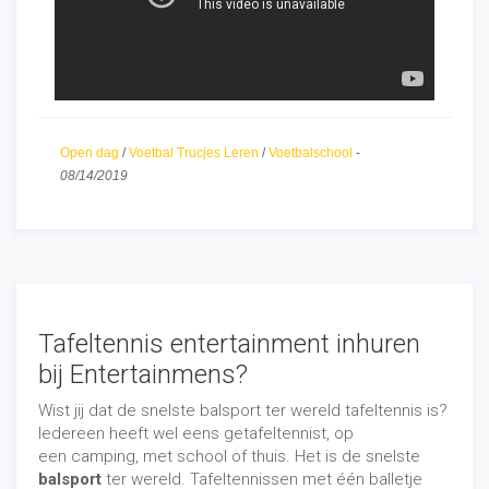
4-Skills Trainingsprogramma
Open dag
/
Voetbal Trucjes Leren
/
Voetbalschool
-
Het domineren van de 1 tegen 1 situatie. Mooier
08/14/2019
kan niet. Wij werken hierin samen met Rene
Meulensteen; grondlegger van deze visie en
jarenlang assistent trainer geweest bij Manchester
United. Nu hoofdtrainer van topclub Maccabi Haifa
uit Israel. Afhankelijk van hoeveel jaar uw kind traint
zowel bij zijn/ haar club, als dat bij 4-Skills, bieden
wij onze trainingen aan in 4 verschillende fases in
Tafeltennis entertainment inhuren
opbouw:
bij Entertainmens?
1) Techniek fase ( alle technische bewegingen
worden aangeleerd)
Wist jij dat de snelste balsport ter wereld tafeltennis is?
2) Tactische fase ( Technische bewegingen
Iedereen heeft wel eens getafeltennist, op
worden beheerst, nu tactisch toegepast)
een camping, met school of thuis. Het is de snelste
3) Fysieke Fase ( Kracht, uithoudingsvermogen,
balsport
ter wereld. Tafeltennissen met één balletje
snelheid worden ontwikkeld)