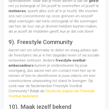
optimaliseren. Maar wat je moet weten is dat de
geest
net zo belangrijk is! Om jezelf te overtreffen of jezelf te
motiveren
, speelt alles zich af in je hoofd. We moeten
ons niet concentreren op onze grenzen en onszelf
altijd overtuigen dat niets onmogelijk is! Als sommigen
van hen de truc van je dromen hebben kunnen maken,
als je jezelf de middelen geeft, kun je dat ook doen!
9). Freestyle Community
Aarzel niet om informatie te delen en vraag advies aan
de freestylers die je in het dagelijks leven of via sociale
netwerken ontmoet. Andere
freestyle-voetbal-
ambassadeurs
kunnen je ondersteunen bij jouw
voortgang, dus aarzel niet om contact met hen op te
nemen of hen te identificeren in jouw video's om een ​​
constructieve uitwisseling tot stand te brengen. Op
zoek naar de Nederlandse Freestyle Voetbal
Community? Bekijk de
facebook-pagina van Freestyle
Voetbal Nederland
.
10). Maak jezelf bekend