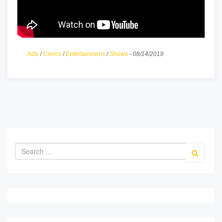
- Entertainmens is onderdeel van Freestyler Josh -
Acts
/
Clinics
/
Entertainmens
/
Shows
-
08/14/2019
Tafeltennisser inhuren
? Neem vrijblijvend contact op.
info@freestylerjosh.nl
06 - 22 03 65 98
Schrijf je in voor onze gratis open training op 31
augustus, van 14.00 - 15.15u om onze specifieke
training te ervaren. Dit kan door te reageren op
deze mail of via het aanmeldformulier op;
Open
Training
. Direct inschrijven voor 1 of meerdere
blokken kan natuurlijk ook. Schrijf je dan in
via;
Techniektraining
of het laat het ons weten door
te reageren via mail, telefoon of whatsapp (Joshua
- 06-22036598).
Iedereen is welkom om deel te nemen aan onze
trainingen. Individueel bekijken we in welke fase uw
kind zit en welk programma wordt aangeboden.