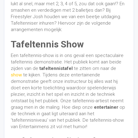
lukt al snel, maar met 2, 3, 4 of 5, zou dat ook gaan!? En
4) Mentale fase ( Gestimuleerd/ ontwikkeld wordt;
smashen en verdedigen met 2 balletjes dan? Bij
winnaarsmentaliteit, attitude)
Freestyler Josh houden we van een beetje uitdaging.
Wij bieden onze trainingen aan in 4 blokken van 7
Tafeltenniser inhuren? Hiervoor zijn de volgende
trainingen. Hierbij hoort 1 inhaaltraining door ziekte,
arrangementen mogelijk:
weersomstandigheden o.i.d. (dus totaal 8
trainingen). U kunt zich inschrijven per blok, of
Tafeltennis Show
meerdere blokken. Kosten voor 1 blok zijn 89,50
(inclusief 1-malig compleet 4-Skills voetbaltenue;
Een tafeltennis-show is in ons geval een spectaculaire
shirt, broek, sokken)
tafeltennis demonstratie. Het publiek komt aan beide
Trainers voor de locatie DVS'33 Ermelo
zijden van de
tafeltennistafel
te zitten om naar de
- Joshua Agteres (Hoofdcoördinator 4-
show
te kijken. Tijdens deze entertainende
Skills/DVS'33 Ermelo Academy)
demonstratie geeft onze instructeur bij alles wat hij
- Marco Hop (Trainer van de JO13-1 van DVS'33
doet een korte toelichting waardoor spelenderwijs
Ermelo en Coördinator 4-Skills/DVS'33 Ermelo
plezier, inzicht in het spel en inzicht in de techniek
Academy)
ontstaat bij het publiek. Onze tafeltennis-artiest neemt
- Dennis Temmink (Trainer van de JO9-1 van DVS'33
graag men in de maling. Hoe diep onze
entertainer
op
Ermelo en 4-Skills/DVS'33 Ermelo Academy)
de techniek in gaat ligt uiteraard aan het
- Thom van Santen (Trainer van de F-league)
‘tafeltennisniveau’ van het publiek. De tafeltennis-show
Bij inschrijving voor de eerste keer bij 4-Skills
van Entertainmens zit vol met humor!
Soccer Academy ontvangt u een compleet tenue.
Dit is eenmalig. Dit houdt in, dat wanneer u in bezit