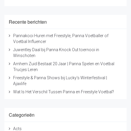
Neem dus teamgenoten, klasgenoten en
buurtgenoten mee naar de eerste gratis Open
Training op woensdag 31 augustus!
Recente berichten
Pannakooi Huren met Freestyle, Panna Voetballer of
Voetbal Influencer
Juwentley Daal bij Panna Knock Out toernooi in
Winschoten
Arnhem Zuid Bestaat 20 Jaar | Panna Spelen en Voetbal
Trucjes Leren
Freestyle & Panna Shows bij Lucky's Winterfestival |
Ajaxlife
Wat Is Het Verschil Tussen Panna en Freestyle Voetbal?
Categorieën
Acts