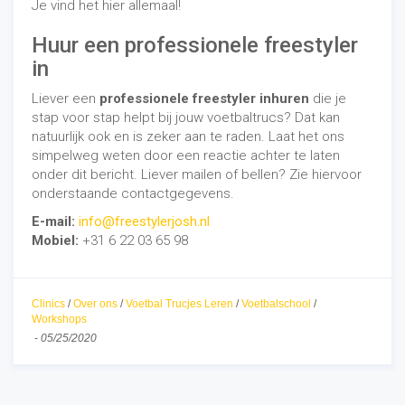
Je vind het hier allemaal!
Huur een professionele freestyler
in
Liever een
professionele freestyler inhuren
die je
stap voor stap helpt bij jouw voetbaltrucs? Dat kan
natuurlijk ook en is zeker aan te raden. Laat het ons
simpelweg weten door een reactie achter te laten
onder dit bericht. Liever mailen of bellen? Zie hiervoor
onderstaande contactgegevens.
E-mail:
info@freestylerjosh.nl
Mobiel:
+31 6 22 03 65 98
Clinics
/
Over ons
/
Voetbal Trucjes Leren
/
Voetbalschool
/
Workshops
-
05/25/2020