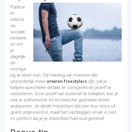
Publice
er
video's
op
sociale
netwerk
en om
je
dagelijk
se
voortga
ng te laten zien. De mening van mensen die
uitzonderlijk meer
ervaren freestylers
zijn, zal je
helpen specifieke details te corrigeren en jezelf te
verbeteren. Door jezelf van buitenaf te bekijken, kun je
ook je esthetische en technische gebreken beter
analyseren. Je denkt misschien dat een truc mooi of
goed uitgevoerd is, maar het vastleggen ervan is niet
zo perfect als je je misschien had voorgesteld!