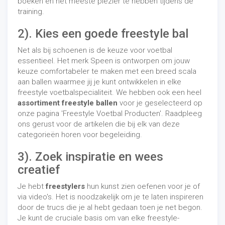
boeken en het meeste plezier te hebben tijdens de
training.
2). Kies een goede freestyle bal
Net als bij schoenen is de keuze voor voetbal
essentieel. Het merk Speen is ontworpen om jouw
keuze comfortabeler te maken met een breed scala
aan ballen waarmee jij je kunt ontwikkelen in elke
freestyle voetbalspecialiteit. We hebben ook een heel
assortiment freestyle ballen
voor je geselecteerd op
onze pagina 'Freestyle Voetbal Producten'. Raadpleeg
ons gerust voor de artikelen die bij elk van deze
categorieën horen voor begeleiding.
3).
Zoek inspiratie en wees
creatief
Je hebt
freestylers
hun kunst zien oefenen voor je of
via video's. Het is noodzakelijk om je te laten inspireren
door de trucs die je al hebt gedaan toen je net begon.
Je kunt de cruciale basis om van elke freestyle-