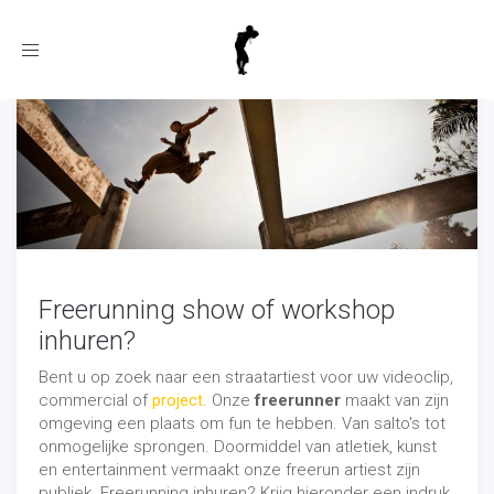
Toggle
navigation
Freerunning show of workshop
inhuren?
Bent u op zoek naar een straatartiest voor uw videoclip,
commercial of
project
. Onze
freerunner
maakt van zijn
omgeving een plaats om fun te hebben. Van salto's tot
onmogelijke sprongen. Doormiddel van atletiek, kunst
en entertainment vermaakt onze freerun artiest zijn
publiek. Freerunning inhuren? Krijg hieronder een indruk.