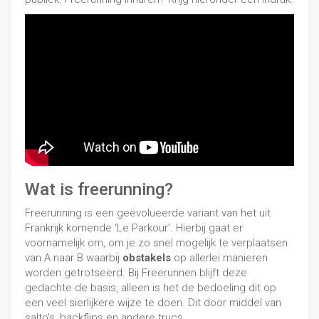
Wat is freerunning?
Freerunning is een geëvolueerde variant van het uit
Frankrijk komende ‘Le Parkour’. Hierbij gaat er
voornamelijk om, om je zo snel mogelijk te verplaatsen
van A naar B waarbij
obstakels
op allerlei manieren
worden getrotseerd. Bij Freerunnen blijft deze
gedachte de basis, alleen is het de bedoeling dit op
een veel sierlijkere wijze te doen. Dit door middel van
salto’s, backflips en andere trucs.