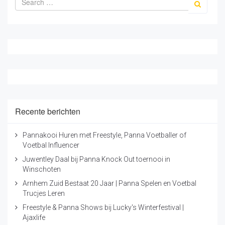
een vervolgopleiding die bij jou past!
Recente berichten
Pannavoetballer met
Pannakooi Huren met Freestyle, Panna Voetballer of
Voetbal Influencer
voetbalkooi inhuren?
Juwentley Daal bij Panna Knock Out toernooi in
Winschoten
Is uw interesse gewekt en bent u benieuwd geraakt
naar de voorwaarden van zo’n
pannakooi
? Of het
Arnhem Zuid Bestaat 20 Jaar | Panna Spelen en Voetbal
programma van zo'n pannavoetbal artiest? Of heeft u
Trucjes Leren
wellicht andere voetbal ideeën? Graag denken wij met
Freestyle & Panna Shows bij Lucky's Winterfestival |
u mee. Neem contact met ons op door te mailen
Ajaxlife
naar
info@freestylerjosh.nl
of ons te bellen op 06-