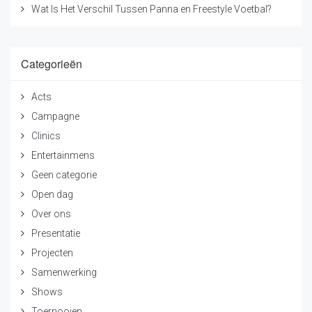
Wat Is Het Verschil Tussen Panna en Freestyle Voetbal?
22036598.
Categorieën
Acts
Campagne
Clinics
Entertainmens
Geen categorie
Open dag
Over ons
Presentatie
Projecten
Samenwerking
Shows
Toernooien