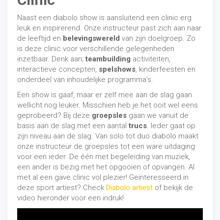
Naast een diabolo show is aansluitend een clinic erg
leuk en inspirerend. Onze instructeur past zich aan naar
de leeftijd en
belevingswereld
van zijn doelgroep. Zo
is deze clinic voor verschillende gelegenheden
inzetbaar. Denk aan;
teambuilding
activiteiten,
interactieve concepten,
spelshows
, kinderfeesten en
onderdeel van inhoudelijke programma’s.
Een show is gaaf, maar er zelf mee aan de slag gaan
wellicht nog leuker. Misschien heb je het ooit wel eens
geprobeerd? Bij deze
groepsles
gaan we vanuit de
basis aan de slag met een aantal
trucs
. Ieder gaat op
zijn niveau aan de slag. Van solo tot duo diabolo maakt
onze instructeur de groepsles tot een ware uitdaging
voor een ieder. De één met begeleiding van muziek,
een ander is bezig met het opgooien of opvangen. Al
met al een gave clinic vol plezier! Geïnteresseerd in
deze sport artiest? Check
Diabolo artiest
of bekijk de
video hieronder voor een indruk!