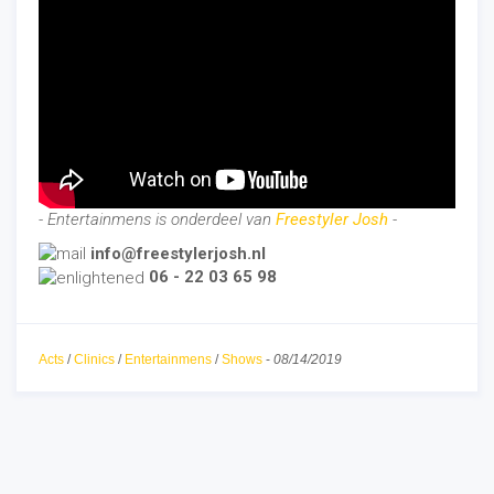
- Entertainmens is onderdeel van
Freestyler Josh
-
info@freestylerjosh.nl
06 - 22 03 65 98
Acts
/
Clinics
/
Entertainmens
/
Shows
-
08/14/2019