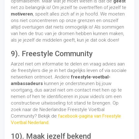
optimaliseren. Maar wat je moet weten is dat de
geest
net zo belangrijk is! Om jezelf te overtreffen of jezelf te
motiveren
, speelt alles zich af in je hoofd. We moeten
ons niet concentreren op onze grenzen en onszelf
altijd overtuigen dat niets onmogelijk is! Als sommigen
van hen de truc van je dromen hebben kunnen maken,
als je jezelf de middelen geeft, kun je dat ook doen!
9). Freestyle Community
Aarzel niet om informatie te delen en vraag advies aan
de freestylers die je in het dagelijks leven of via sociale
netwerken ontmoet. Andere
freestyle-voetbal-
ambassadeurs
kunnen je ondersteunen bij jouw
voortgang, dus aarzel niet om contact met hen op te
nemen of hen te identificeren in jouw video's om een ​​
constructieve uitwisseling tot stand te brengen. Op
zoek naar de Nederlandse Freestyle Voetbal
Community? Bekijk de
facebook-pagina van Freestyle
Voetbal Nederland
.
10). Maak jezelf bekend