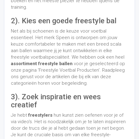
boeken en het meeste plezier te hebben tijdens de
training.
2). Kies een goede freestyle bal
Net als bij schoenen is de keuze voor voetbal
essentieel. Het merk Speen is ontworpen om jouw
keuze comfortabeler te maken met een breed scala
aan ballen waarmee jij je kunt ontwikkelen in elke
freestyle voetbalspecialiteit. We hebben ook een heel
assortiment freestyle ballen
voor je geselecteerd op
onze pagina 'Freestyle Voetbal Producten'. Raadpleeg
ons gerust voor de artikelen die bij elk van deze
categorieën horen voor begeleiding.
3).
Zoek inspiratie en wees
creatief
Je hebt
freestylers
hun kunst zien oefenen voor je of
via video's. Het is noodzakelijk om je te laten inspireren
door de trucs die je al hebt gedaan toen je net begon.
Je kunt de cruciale basis om van elke freestyle-