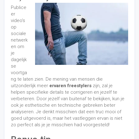
Publice
er
video's
op
sociale
netwerk
en om
je
dagelijk
se
voortga
ng te laten zien. De mening van mensen die
uitzonderlijk meer
ervaren freestylers
zijn, zal je
helpen specifieke details te corrigeren en jezelf te
verbeteren. Door jezelf van buitenaf te bekijken, kun je
ook je esthetische en technische gebreken beter
analyseren. Je denkt misschien dat een truc mooi of
goed uitgevoerd is, maar het vastleggen ervan is niet
zo perfect als je je misschien had voorgesteld!