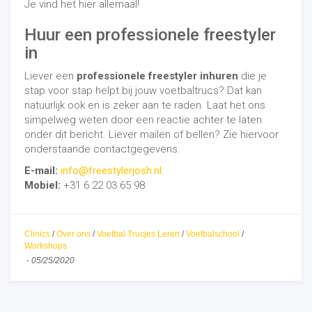
Je vind het hier allemaal!
Huur een professionele freestyler
in
Liever een
professionele freestyler inhuren
die je
stap voor stap helpt bij jouw voetbaltrucs? Dat kan
natuurlijk ook en is zeker aan te raden. Laat het ons
simpelweg weten door een reactie achter te laten
onder dit bericht. Liever mailen of bellen? Zie hiervoor
onderstaande contactgegevens.
E-mail:
info@freestylerjosh.nl
Mobiel:
+31 6 22 03 65 98
Clinics
/
Over ons
/
Voetbal Trucjes Leren
/
Voetbalschool
/
Workshops
-
05/25/2020