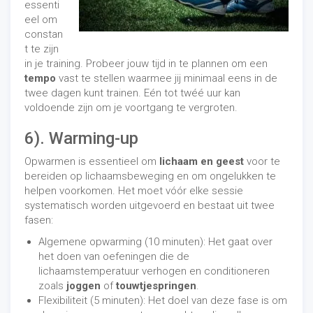
essenti
eel om
constan
t te zijn
in je training. Probeer jouw tijd in te plannen om een ​​
tempo
vast te stellen waarmee jij minimaal eens in de
twee dagen kunt trainen. Eén tot twéé uur kan
voldoende zijn om je voortgang te vergroten.
6). Warming-up
Opwarmen is essentieel om
lichaam en geest
voor te
bereiden op lichaamsbeweging en om ongelukken te
helpen voorkomen. Het moet vóór elke sessie
systematisch worden uitgevoerd en bestaat uit twee
fasen:
Algemene opwarming (10 minuten): Het gaat over
het doen van oefeningen die de
lichaamstemperatuur verhogen en conditioneren
zoals
joggen
of
touwtjespringen
.
Flexibiliteit (5 minuten): Het doel van deze fase is om