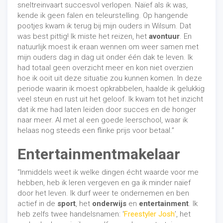
sneltreinvaart succesvol verlopen. Naïef als ik was,
kende ik geen falen en teleurstelling. Op hangende
pootjes kwam ik terug bij mijn ouders in Wilsum. Dat
was best pittig! Ik miste het reizen, het
avontuur
. En
natuurlijk moest ik eraan wennen om weer samen met
mijn ouders dag in dag uit onder één dak te leven. Ik
had totaal geen overzicht meer en kon niet overzien
hoe ik ooit uit deze situatie zou kunnen komen. In deze
periode waarin ik moest opkrabbelen, haalde ik gelukkig
veel steun en rust uit het geloof. Ik kwam tot het inzicht
dat ik me had laten leiden door succes en de honger
naar meer. Al met al een goede leerschool, waar ik
helaas nog steeds een flinke prijs voor betaal.”
Entertainmentmakelaar
“Inmiddels weet ik welke dingen écht waarde voor me
hebben, heb ik leren vergeven en ga ik minder naïef
door het leven. Ik durf weer te ondernemen en ben
actief in de
sport
, het
onderwijs
en
entertainment
. Ik
heb zelfs twee handelsnamen: ‘
Freestyler Josh
’, het