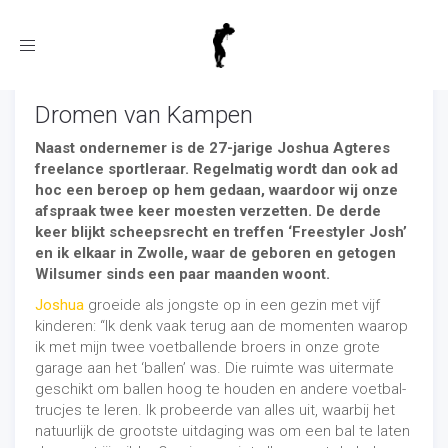
Toggle
navigation
Dromen van Kampen
Naast ondernemer is de 27-jarige Joshua Agteres
freelance sportleraar. Regelmatig wordt dan ook ad
hoc een beroep op hem gedaan, waardoor wij onze
afspraak twee keer moesten verzetten. De derde
keer blijkt scheepsrecht en treffen ‘Freestyler Josh’
en ik elkaar in Zwolle, waar de geboren en getogen
Wilsumer sinds een paar maanden woont.
Joshua
groeide als jongste op in een gezin met vijf
kinderen: “Ik denk vaak terug aan de momenten waarop
ik met mijn twee voetballende broers in onze grote
garage aan het ‘ballen’ was. Die ruimte was uitermate
geschikt om ballen hoog te houden en andere voetbal-
trucjes te leren. Ik probeerde van alles uit, waarbij het
natuurlijk de grootste uitdaging was om een bal te laten