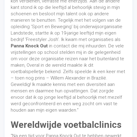
kon verdienen, verraste me enerzijds. Aan de andere
kant stond ik op die leeftijd al behoorlijk stevig in mijn
schoenen en besloot mijn talent ook op andere
manieren te benutten. Tegelijk met het volgen van de
opleiding ‘Sport en Beweging’ bij onderwijsorganisatie
Landstede, startte ik op 19-jarige leeftijd mijn eigen
bedrijf ‘Freestyler Josh’. Ik kwam met organisaties als
Panna Knock Out
in contact die mij inhuurden. De vele
vrijstellingen op school stelden mij in de gelegenheid
om voor deze organisatie reizen naar het buitenland te
maken, Overal in de wereld maakte ik dit
voetbalspelletje bekend. Zelfs speelde ik een keer met
– toen nog prins – Willem Alexander in Brazilië.
Geweldig! Ik maakte kennis met een diversiteit aan
mensen en daarmee hun opvattingen. Dat zorgde
ervoor dat ik op jonge leeftijd al behoorlijk met mezelf
werd geconfronteerd en een weg zocht om vast te
houden aan mijn eigen waarden.”
Wereldwijde voetbalclinics
“Na een tijd voor Panna Knock Out te hebben gewerkt,