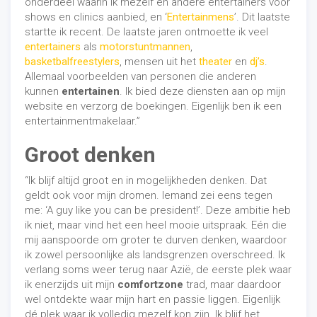
onderdeel waarin ik mezelf en andere entertainers voor
shows en clinics aanbied, en ‘
Entertainmens
’. Dit laatste
startte ik recent. De laatste jaren ontmoette ik veel
entertainers
als
motorstuntmannen
,
basketbalfreestylers
, mensen uit het
theater
en
dj’s
.
Allemaal voorbeelden van personen die anderen
kunnen
entertainen
. Ik bied deze diensten aan op mijn
website en verzorg de boekingen. Eigenlijk ben ik een
entertainmentmakelaar.”
Groot denken
“Ik blijf altijd groot en in mogelijkheden denken. Dat
geldt ook voor mijn dromen. Iemand zei eens tegen
me: ‘A guy like you can be president!’. Deze ambitie heb
ik niet, maar vind het een heel mooie uitspraak. Eén die
mij aanspoorde om groter te durven denken, waardoor
ik zowel persoonlijke als landsgrenzen overschreed. Ik
verlang soms weer terug naar Azië, de eerste plek waar
ik enerzijds uit mijn
comfortzone
trad, maar daardoor
wel ontdekte waar mijn hart en passie liggen. Eigenlijk
dé plek waar ik volledig mezelf kon zijn. Ik blijf het