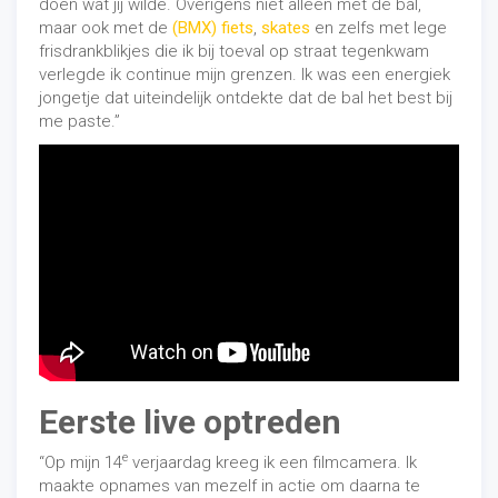
doen wat jij wilde. Overigens niet alleen met de bal,
maar ook met de
(BMX) fiets
,
skates
en zelfs met lege
frisdrankblikjes die ik bij toeval op straat tegenkwam
verlegde ik continue mijn grenzen. Ik was een energiek
jongetje dat uiteindelijk ontdekte dat de bal het best bij
me paste.”
Eerste live optreden
e
“Op mijn 14
verjaardag kreeg ik een filmcamera. Ik
maakte opnames van mezelf in actie om daarna te