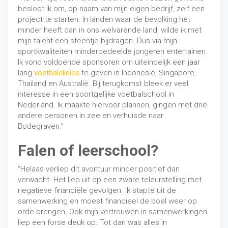
besloot ik om, op naam van mijn eigen bedrijf, zelf een
project te starten. In landen waar de bevolking het
minder heeft dan in ons welvarende land, wilde ik met
mijn talent een steentje bijdragen. Dus via mijn
sportkwaliteiten minderbedeelde jongeren entertainen.
Ik vond voldoende sponsoren om uiteindelijk een jaar
lang
voetbalclinics
te geven in Indonesië, Singapore,
Thailand en Australië. Bij terugkomst bleek er veel
interesse in een soortgelijke voetbalschool in
Nederland. Ik maakte hiervoor plannen, gingen met drie
andere personen in zee en verhuisde naar
Bodegraven.”
Falen of leerschool?
“Helaas verliep dit avontuur minder positief dan
verwacht. Het liep uit op een zware teleurstelling met
negatieve financiële gevolgen. Ik stapte uit de
samenwerking en moest financieel de boel weer op
orde brengen. Ook mijn vertrouwen in samenwerkingen
liep een forse deuk op. Tot dan was alles in