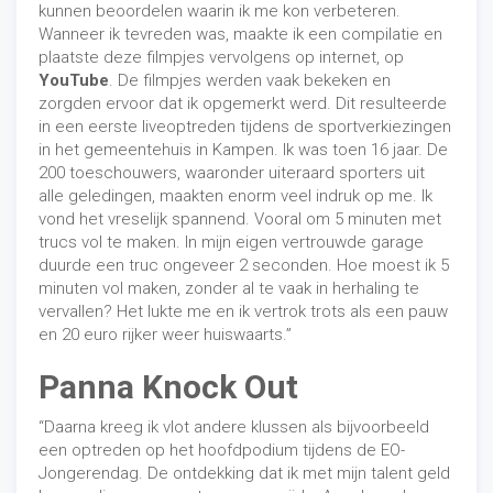
kunnen beoordelen waarin ik me kon verbeteren.
Wanneer ik tevreden was, maakte ik een compilatie en
plaatste deze filmpjes vervolgens op internet, op
YouTube
. De filmpjes werden vaak bekeken en
zorgden ervoor dat ik opgemerkt werd. Dit resulteerde
in een eerste liveoptreden tijdens de sportverkiezingen
in het gemeentehuis in Kampen. Ik was toen 16 jaar. De
200 toeschouwers, waaronder uiteraard sporters uit
alle geledingen, maakten enorm veel indruk op me. Ik
vond het vreselijk spannend. Vooral om 5 minuten met
trucs vol te maken. In mijn eigen vertrouwde garage
duurde een truc ongeveer 2 seconden. Hoe moest ik 5
minuten vol maken, zonder al te vaak in herhaling te
vervallen? Het lukte me en ik vertrok trots als een pauw
en 20 euro rijker weer huiswaarts.”
Panna Knock Out
“Daarna kreeg ik vlot andere klussen als bijvoorbeeld
een optreden op het hoofdpodium tijdens de EO-
Jongerendag. De ontdekking dat ik met mijn talent geld