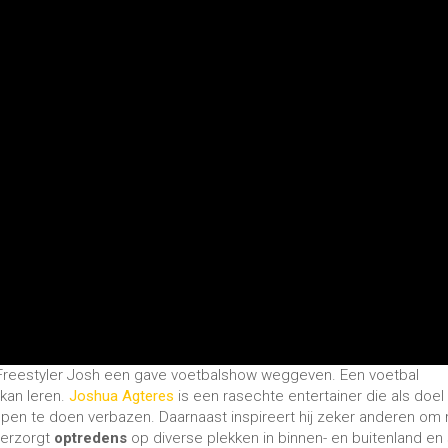
t Freestyler Josh een gave voetbalshow weggeven. Een voetbal
kan leren.
Joshua Agteres
is een rasechte entertainer die als doel
pen te doen verbazen. Daarnaast inspireert hij zeker anderen om
 verzorgt
optredens
op diverse plekken in binnen- en buitenland en 