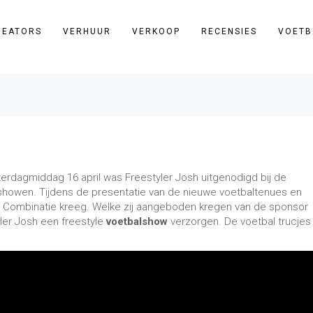
REATORS
VERHUUR
VERKOOP
RECENSIES
VOETB
terdagmiddag 16 april was Freestyler Josh uitgenodigd bij de
e showen. Tijdens de presentatie van de nieuwe voetbaltenues en
st Combinatie kreeg. Welke zij aangeboden kregen van de sponsor
ler Josh een freestyle
voetbalshow
verzorgen. De voetbal trucjes