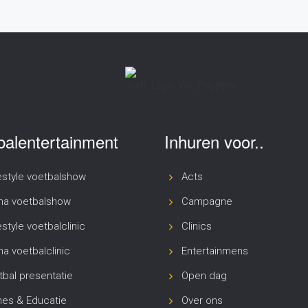
balentertainment
Inhuren voor..
estyle voetbalshow
Acts
na voetbalshow
Campagne
style voetbalclinic
Clinics
a voetbalclinic
Entertainmens
bal presentatie
Open dag
es & Educatie
Over ons