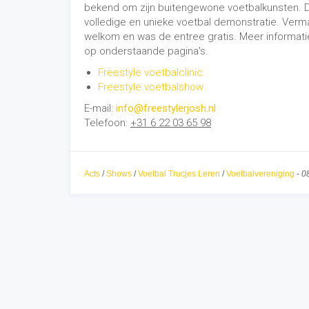
bekend om zijn buitengewone voetbalkunsten. D
volledige en unieke voetbal demonstratie. Verma
welkom en was de entree gratis. Meer informati
op onderstaande pagina's.
Freestyle voetbalclinic
Freestyle voetbalshow
E-mail:
info@freestylerjosh.nl
Telefoon:
+31 6 22 03 65 98
Acts
/
Shows
/
Voetbal Trucjes Leren
/
Voetbalvereniging
-
0