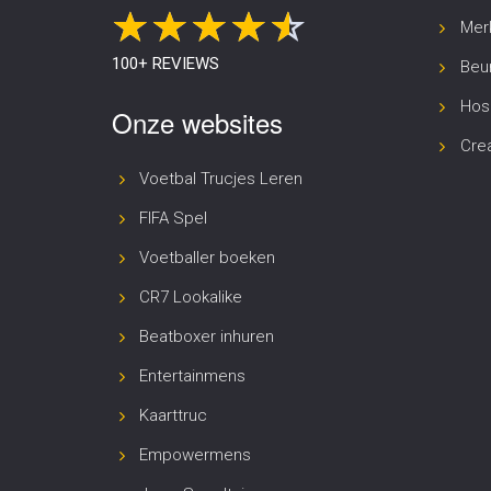
Merk
100+ REVIEWS
Beur
Hosp
Onze websites
Cre
Voetbal Trucjes Leren
FIFA Spel
Voetballer boeken
CR7 Lookalike
Beatboxer inhuren
Entertainmens
Kaarttruc
Empowermens