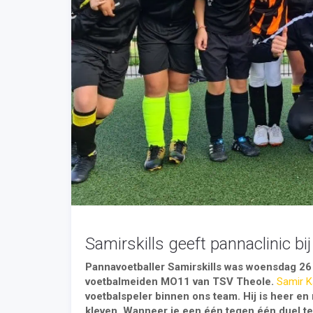
Samirskills geeft pannaclinic b
Pannavoetballer Samirskills was woensdag 26
voetbalmeiden MO11 van TSV Theole.
Samir Ka
voetbalspeler binnen ons team. Hij is heer en
kleven. Wanneer je een één tegen één duel te