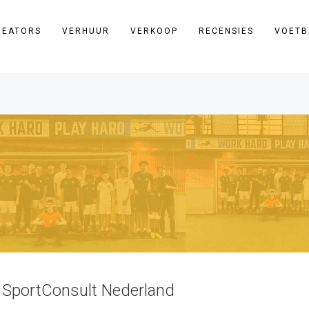
REATORS
VERHUUR
VERKOOP
RECENSIES
VOETB
j SportConsult Nederland