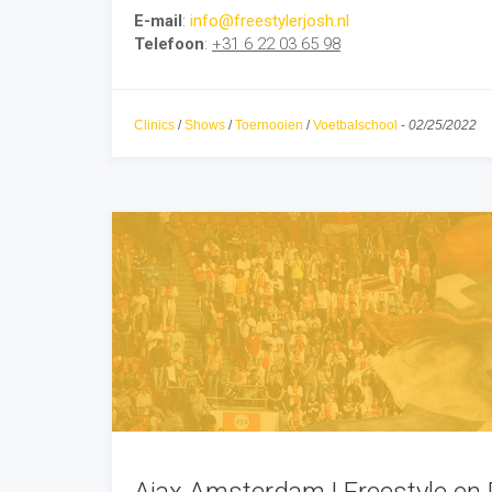
E-mail
:
info@freestylerjosh.nl
Telefoon
:
+31 6 22 03 65 98
Clinics
/
Shows
/
Toernooien
/
Voetbalschool
-
02/25/2022