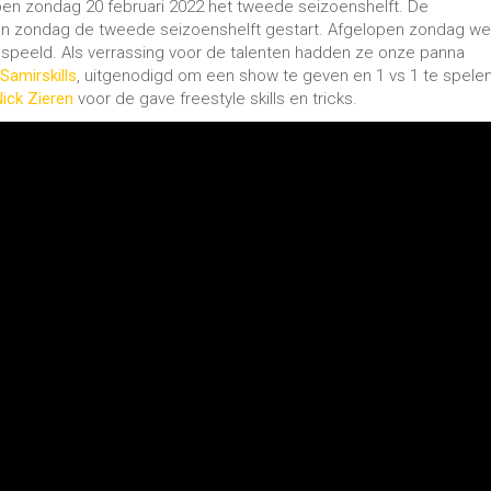
pen zondag 20 februari 2022 het tweede seizoenshelft. De
en zondag de tweede seizoenshelft gestart. Afgelopen zondag we
gespeeld. Als verrassing voor de talenten hadden ze onze panna
Samirskills
, uitgenodigd om een show te geven en 1 vs 1 te spele
ick Zieren
voor de gave freestyle skills en tricks.