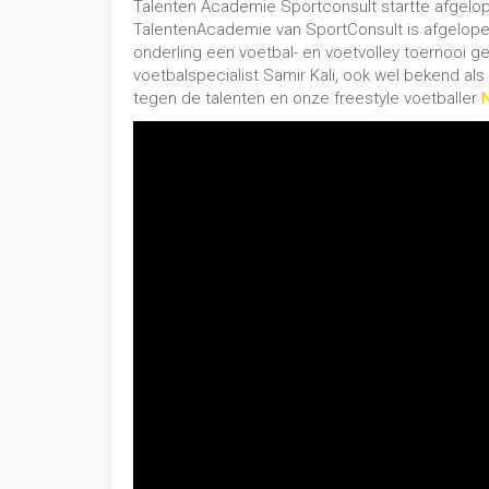
Talenten Academie Sportconsult startte afgelo
TalentenAcademie van SportConsult is afgelop
onderling een voetbal- en voetvolley toernooi 
voetbalspecialist Samir Kali, ook wel bekend als
tegen de talenten en onze freestyle voetballer
N