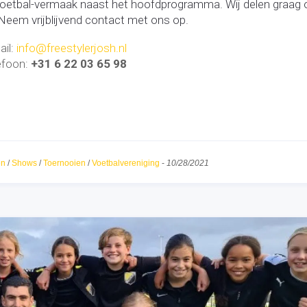
r voetbal-vermaak naast het hoofdprogramma. Wij delen graag
 Neem vrijblijvend contact met ons op.
ail:
info@freestylerjosh.nl
efoon:
+31 6 22 03 65 98
en
/
Shows
/
Toernooien
/
Voetbalvereniging
-
10/28/2021