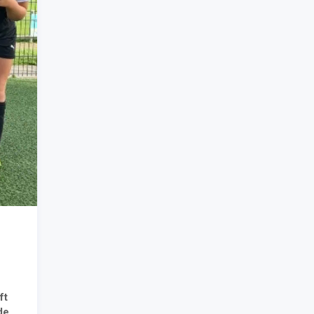
ft
de