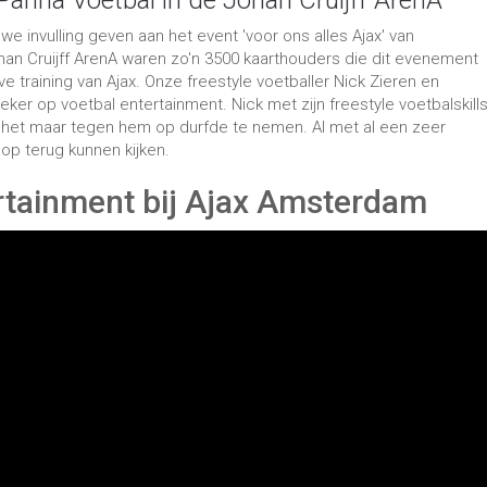
Panna Voetbal in de Johan Cruijff ArenA
invulling geven aan het event 'voor ons alles Ajax' van
an Cruijff ArenA waren zo'n 3500 kaarthouders die dit evenement
 training van Ajax. Onze freestyle voetballer Nick Zieren en
er op voetbal entertainment. Nick met zijn freestyle voetbalskill
 het maar tegen hem op durfde te nemen. Al met al een zeer
p terug kunnen kijken.
ertainment bij Ajax Amsterdam