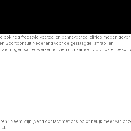
 ook nog freestyle voetbal en pannavoetbal clinics mogen geven
en Sportconsult Nederland voor de geslaagde "aftrap" en
t we mogen samenwerken en zien uit naar een vruchtbare toekoms
uren? Neem vrijblijvend contact met ons op of bekijk meer van onz
ruk.