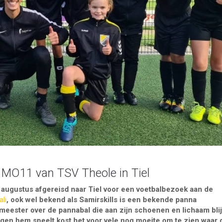
ij MO11 van TSV Theole in Tiel
 augustus afgereisd naar Tiel voor een voetbalbezoek aan de
li
, ook wel bekend als Samirskills is een bekende panna
 meester over de pannabal die aan zijn schoenen en lichaam blij
gen hem speelt kost het voor vele nog moeite om te zien waar 