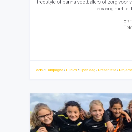
freestyle of panna voetballers of zorg voo
ervaring met je.
E-m
Tel
Acts
/
Campagne
/
Clinics
/
Open dag
/
Presentatie
/
Project