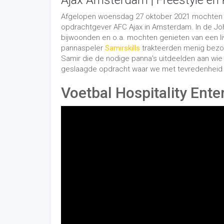
Ajax Amsterdam | Freestyle en 
Afgelopen woensdag 27 oktober 2021 mochten we 
opdrachtgever AFC Ajax in Amsterdam. In de Joh
bijwoonden en o.a. mochten genieten van een live
pannaspeler
Samirskills
trakteerden menig bezoek
Samir die de nodige panna's uitdeelden aan wie
geslaagde opdracht waar we met tevredenheid o
Voetbal Hospitality Ent