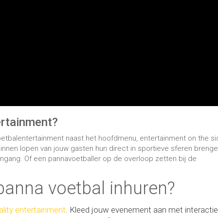
ertainment?
voetbalentertainment naast het hoofdmenu, entertainment on the s
 binnen lopen van jouw gasten hun direct in sportieve sferen breng
e ingang. Of een pannavoetballer op de overloop zetten bij de
 panna voetbal inhuren?
ality entertainment
. Kleed jouw evenement aan met interacti