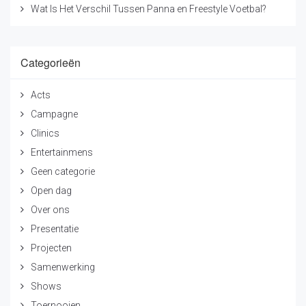
Wat Is Het Verschil Tussen Panna en Freestyle Voetbal?
22036598.
Categorieën
Acts
Campagne
Clinics
Entertainmens
Geen categorie
Open dag
Over ons
Presentatie
Projecten
Samenwerking
Shows
Toernooien