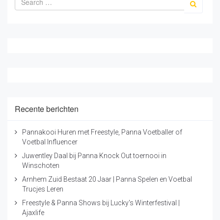
een vervolgopleiding die bij jou past!
Recente berichten
Pannavoetballer met
Pannakooi Huren met Freestyle, Panna Voetballer of
Voetbal Influencer
voetbalkooi inhuren?
Juwentley Daal bij Panna Knock Out toernooi in
Winschoten
Is uw interesse gewekt en bent u benieuwd geraakt
naar de voorwaarden van zo’n
pannakooi
? Of het
Arnhem Zuid Bestaat 20 Jaar | Panna Spelen en Voetbal
programma van zo'n pannavoetbal artiest? Of heeft u
Trucjes Leren
wellicht andere voetbal ideeën? Graag denken wij met
Freestyle & Panna Shows bij Lucky's Winterfestival |
u mee. Neem contact met ons op door te mailen
Ajaxlife
naar
info@freestylerjosh.nl
of ons te bellen op 06-