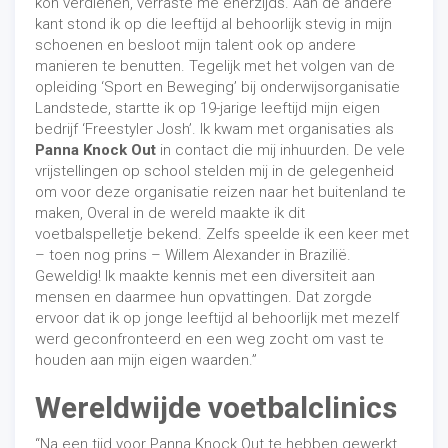
kon verdienen, verraste me enerzijds. Aan de andere
kant stond ik op die leeftijd al behoorlijk stevig in mijn
schoenen en besloot mijn talent ook op andere
manieren te benutten. Tegelijk met het volgen van de
opleiding ‘Sport en Beweging’ bij onderwijsorganisatie
Landstede, startte ik op 19-jarige leeftijd mijn eigen
bedrijf ‘Freestyler Josh’. Ik kwam met organisaties als
Panna Knock Out
in contact die mij inhuurden. De vele
vrijstellingen op school stelden mij in de gelegenheid
om voor deze organisatie reizen naar het buitenland te
maken, Overal in de wereld maakte ik dit
voetbalspelletje bekend. Zelfs speelde ik een keer met
– toen nog prins – Willem Alexander in Brazilië.
Geweldig! Ik maakte kennis met een diversiteit aan
mensen en daarmee hun opvattingen. Dat zorgde
ervoor dat ik op jonge leeftijd al behoorlijk met mezelf
werd geconfronteerd en een weg zocht om vast te
houden aan mijn eigen waarden.”
Wereldwijde voetbalclinics
“Na een tijd voor Panna Knock Out te hebben gewerkt,