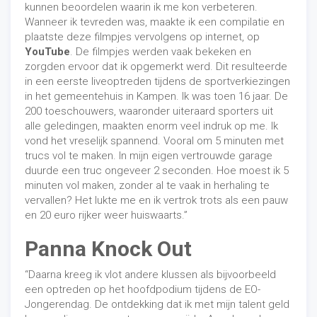
kunnen beoordelen waarin ik me kon verbeteren.
Wanneer ik tevreden was, maakte ik een compilatie en
plaatste deze filmpjes vervolgens op internet, op
YouTube
. De filmpjes werden vaak bekeken en
zorgden ervoor dat ik opgemerkt werd. Dit resulteerde
in een eerste liveoptreden tijdens de sportverkiezingen
in het gemeentehuis in Kampen. Ik was toen 16 jaar. De
200 toeschouwers, waaronder uiteraard sporters uit
alle geledingen, maakten enorm veel indruk op me. Ik
vond het vreselijk spannend. Vooral om 5 minuten met
trucs vol te maken. In mijn eigen vertrouwde garage
duurde een truc ongeveer 2 seconden. Hoe moest ik 5
minuten vol maken, zonder al te vaak in herhaling te
vervallen? Het lukte me en ik vertrok trots als een pauw
en 20 euro rijker weer huiswaarts.”
Panna Knock Out
“Daarna kreeg ik vlot andere klussen als bijvoorbeeld
een optreden op het hoofdpodium tijdens de EO-
Jongerendag. De ontdekking dat ik met mijn talent geld