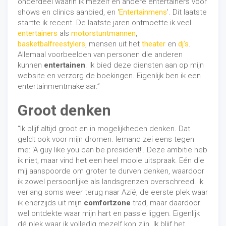
onderdeel waarin ik mezelf en andere entertainers voor
shows en clinics aanbied, en ‘
Entertainmens
’. Dit laatste
startte ik recent. De laatste jaren ontmoette ik veel
entertainers
als
motorstuntmannen
,
basketbalfreestylers
, mensen uit het
theater
en
dj’s
.
Allemaal voorbeelden van personen die anderen
kunnen
entertainen
. Ik bied deze diensten aan op mijn
website en verzorg de boekingen. Eigenlijk ben ik een
entertainmentmakelaar.”
Groot denken
“Ik blijf altijd groot en in mogelijkheden denken. Dat
geldt ook voor mijn dromen. Iemand zei eens tegen
me: ‘A guy like you can be president!’. Deze ambitie heb
ik niet, maar vind het een heel mooie uitspraak. Eén die
mij aanspoorde om groter te durven denken, waardoor
ik zowel persoonlijke als landsgrenzen overschreed. Ik
verlang soms weer terug naar Azië, de eerste plek waar
ik enerzijds uit mijn
comfortzone
trad, maar daardoor
wel ontdekte waar mijn hart en passie liggen. Eigenlijk
dé plek waar ik volledig mezelf kon zijn. Ik blijf het