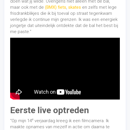
doen wat jij wilde. Overigens niet alleen met de bal,
maar ook met de
(BMX) fiets
,
skates
en zelfs met lege
frisdrankblikjes die ik bij toeval op straat tegenkwam
verlegde ik continue mijn grenzen. Ik was een energiek
jongetje dat uiteindelijk ontdekte dat de bal het best bij
me paste.”
Eerste live optreden
e
“Op mijn 14
verjaardag kreeg ik een filmcamera. Ik
maakte opnames van mezelf in actie om daarna te