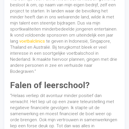
besloot ik om, op naam van mijn eigen bedrijf, zelf een
project te starten. In landen waar de bevolking het
minder heeft dan in ons welvarende land, wilde ik met
mijn talent een steentje bijdragen. Dus via mijn
sportkwaliteiten minderbedeelde jongeren entertainen.
Ik vond voldoende sponsoren om uiteindelijk een jaar
lang
voetbalclinics
te geven in Indonesië, Singapore,
Thailand en Australië. Bij terugkomst bleek er veel
interesse in een soortgelijke voetbalschool in
Nederland. Ik maakte hiervoor plannen, gingen met drie
andere personen in zee en verhuisde naar
Bodegraven.”
Falen of leerschool?
“Helaas verliep dit avontuur minder positief dan
verwacht. Het liep uit op een zware teleurstelling met
negatieve financiële gevolgen. Ik stapte uit de
samenwerking en moest financieel de boel weer op
orde brengen. Ook mijn vertrouwen in samenwerkingen
liep een forse deuk op. Tot dan was alles in