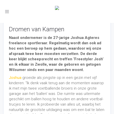
Toggle
navigation
Dromen van Kampen
Naast ondernemer is de 27-jarige Joshua Agteres
freelance sportleraar. Regelmatig wordt dan ook ad
hoc een beroep op hem gedaan, waardoor wij onze
afspraak twee keer moesten verzetten. De derde
keer blijkt scheepsrecht en treffen ‘Freestyler Josh’
en ik elkaar in Zwolle, waar de geboren en getogen
Wilsumer sinds een paar maanden woont.
Joshua
groeide als jongste op in een gezin met vijf
kinderen: “Ik denk vaak terug aan de momenten waarop
ik met mijn twee voetballende broers in onze grote
garage aan het ‘ballen’ was. Die ruimte was uitermate
geschikt om ballen hoog te houden en andere voetbal-
trucjes te leren. Ik probeerde van alles uit, waarbij het
natuurlijk de grootste uitdaging was om een bal te laten