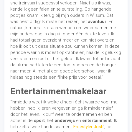
sneltreinvaart succesvol verlopen. Naïef als ik was,
kende ik geen falen en teleurstelling. Op hangende
pootjes kwam ik terug bij mijn ouders in Wilsum. Dat
was best pittig! Ik miste het reizen, het
avontuur
. En
natuurlijk moest ik eraan wennen om weer samen met
mijn ouders dag in dag uit onder één dak te leven. Ik
had totaal geen overzicht meer en kon niet overzien
hoe ik ooit uit deze situatie zou kunnen komen. In deze
periode waarin ik moest opkrabbelen, haalde ik gelukkig
veel steun en rust uit het geloof. Ik kwam tot het inzicht
dat ik me had laten leiden door succes en de honger
naar meer. Al met al een goede leerschool, waar ik
helaas nog steeds een flinke prijs voor betaal.”
Entertainmentmakelaar
“Inmiddels weet ik welke dingen écht waarde voor me
hebben, heb ik leren vergeven en ga ik minder naïef
door het leven. Ik durf weer te ondernemen en ben
actief in de
sport
, het
onderwijs
en
entertainment
. Ik
heb zelfs twee handelsnamen: ‘
Freestyler Josh
’, het