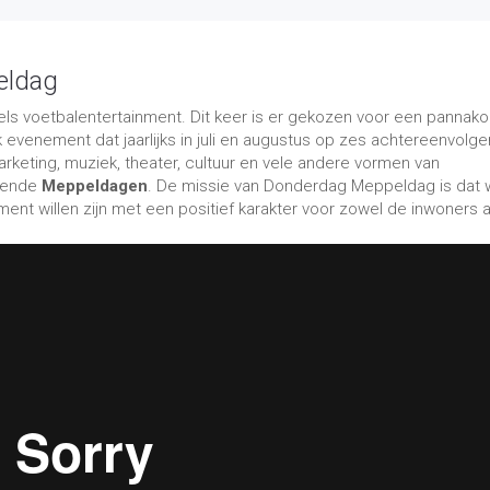
 donderdag allemaal een ander thema. Wie denkt dat hij, net als h
 in minder dan 5 seconden, kon een kijkje nemen bij het MK band
jventeams gingen de strijd met elkaar aan. Bezoekers die meer met