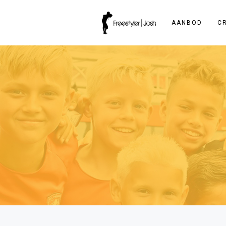
AANBOD
C
Pannakooi bij Donderdag Mepp
Een groots evenement in Meppel ingevuld middel
Donderdag Meppeldag is een gratis toegankelijk
donderdagen in Meppel wordt gehouden. Citymark
entertainment staan centraal op de landelijk b
steeds vernieuwend en vooral een gratis eveneme
toerist.