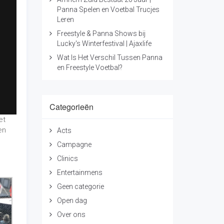
Clinics
Entertainmens
Geen categorie
Open dag
Over ons
Presentatie
Projecten
Samenwerking
Shows
Toernooien
el en
Voetbal Trucjes Leren
ezig.
Voetbalschool
n
in
Voetbalvereniging
Workshops
nden