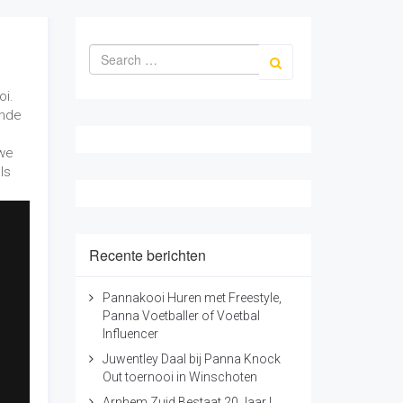
Pannakooi Huren met Freestyle,
Panna Voetballer of Voetbal
Influencer
Juwentley Daal bij Panna Knock
Out toernooi in Winschoten
Arnhem Zuid Bestaat 20 Jaar |
Panna Spelen en Voetbal Trucjes
Leren
Freestyle & Panna Shows bij
Lucky's Winterfestival | Ajaxlife
Wat Is Het Verschil Tussen Panna
en Freestyle Voetbal?
Categorieën
et
en
Acts
Campagne