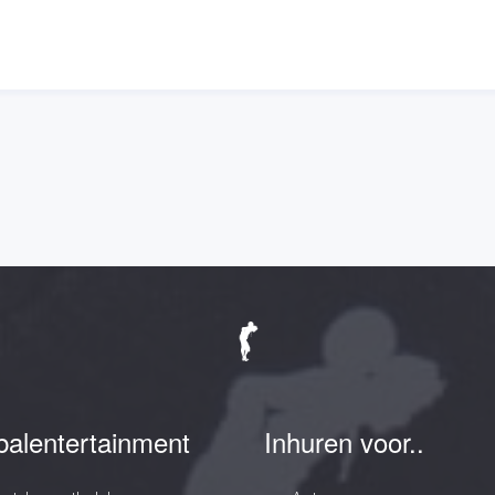
balentertainment
Inhuren voor..
estyle voetbalshow
Acts
na voetbalshow
Campagne
style voetbalclinic
Clinics
a voetbalclinic
Entertainmens
bal presentatie
Open dag
es & Educatie
Over ons
 activatie
Presentatie
s activatie
Projecten
itality Entertainment
Samenwerking