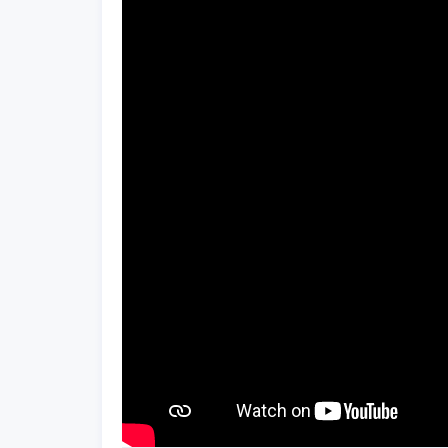
Acts
/
Projecten
/
Shows
-
09/04/2019