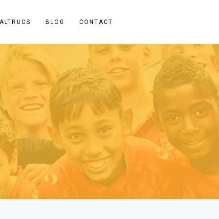
ALTRUCS
BLOG
CONTACT
oi.
ende
 we
ls
Recente berichten