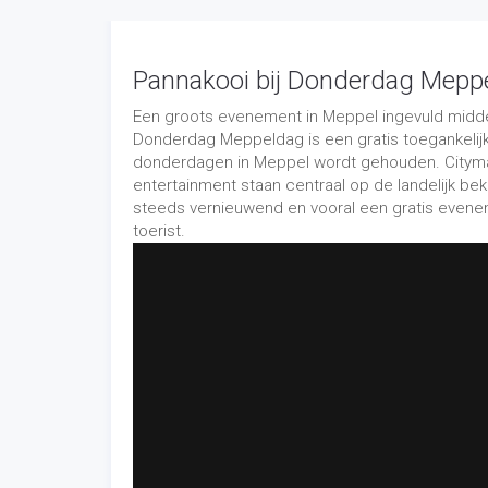
De pleinen in Meppel hadden afgelopen jaar elke
team van Max Verstappen 4 banden kan wisselen
wisselen op het Kerkplein. Verschillende bedri