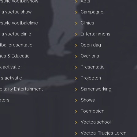
ators
Shows
Toernooien
Voetbalschool
Voetbal Trucjes Leren
Voetbalvereniging
Workshops