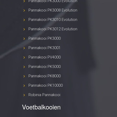
Pannakooi PK10000
Robinia Pannakooi
Voetbalkooien
Voetbalkooi FJ1000
Voetbalkooi PK7000
Robinia Voetbalkooi
Contact
Skagerrakstraat 21, 8262 VJ Kampen
+31 6 22 03 65 98
info@freestylerjosh.nl
Ma - Vr: 9:00 - 17:00u