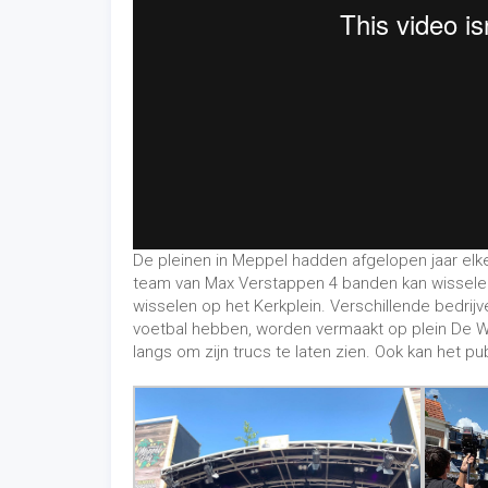
voetbal hebben, worden vermaakt op plein De W
langs om zijn trucs te laten zien. Ook kan het pu
Het Prinsenplein was het terrein van de versch
FC Meppel Acro verzorgden demonstraties. Ook
De Brede Woldstraat stond in het teken van
gez
Meppeler sportscholen. Afkoelen kon op het wint
het Slotplantsoen.
Freestyler Josh mocht twee middagen vullen met
pannakooi
. Zo stonden we met de
pannakooi
in
van organisatie MEProductions. Bedankt deeln