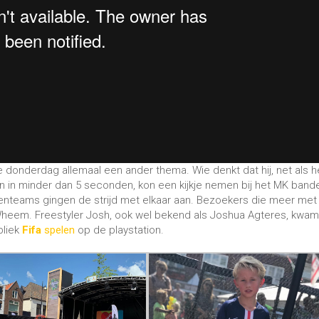
heem. Freestyler Josh, ook wel bekend als Joshua Agteres, kwam
bliek
Fifa
spelen
op de playstation.
illende Meppeler
sportverenigingen
. Team Bastov, Weerbaar Mepp
 Nederlands Kampioen Acro, Nova Houtman uit Meppel, was aanw
ondheid
. Er was een gezondheidsmarkt en er zijn presentaties va
erplein, op de Groenmarkt. Voor kinderen was er allerlei vermaak 
 voetbal entertainment middels voetbalshows en -clinics in de
 Meppel op het Slotplantsoen en De Wheem. Een gaaf event in ha
emers en toeschouwers voor het maken voor het maken van een