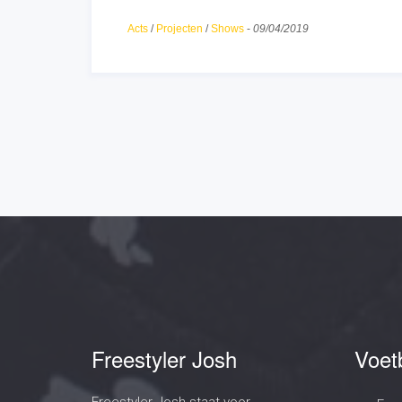
Freestyler Josh
Voet
Freestyler Josh staat voor
Fre
professionaliteit. Door zijn omgeving
Pan
te inspireren en motiveren. Het
aansterken en opbouwen van het
Free
individu, zowel persoonlijk als op
technisch vlak. Onze focus is gericht
Pann
op de ander!
Voet
15+ jaar ervaring
Gam
Merk
100+ REVIEWS
Beur
Hosp