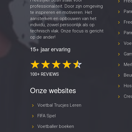
Onze websites
Cre
Voetbal Trucjes Leren
FIFA Spel
Voetballer boeken
CR7 Lookalike
Beatboxer inhuren
Entertainmens
Kaarttruc
Empowermens
Jouw Speeltuin