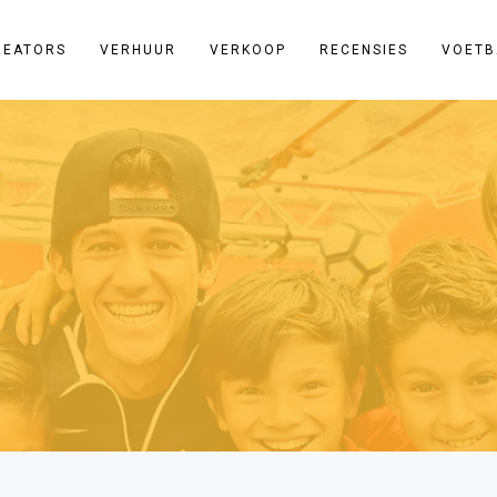
REATORS
VERHUUR
VERKOOP
RECENSIES
VOETB
eldag
s voetbalentertainment. Dit keer is er gekozen voor een pannako
 evenement dat jaarlijks in juli en augustus op zes achtereenvolg
eting, muziek, theater, cultuur en vele andere vormen van
ekende
Meppeldagen
. De missie van Donderdag Meppeldag is dat
nt willen zijn met een positief karakter voor zowel de inwoners a