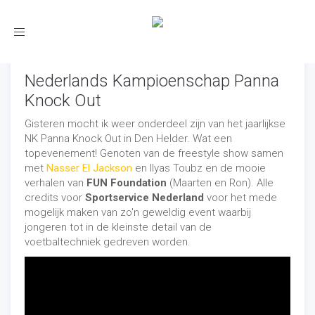
Toggle
navigation
Nederlands Kampioenschap Panna
Knock Out
Gisteren mocht ik weer onderdeel zijn van het jaarlijkse
NK Panna Knock Out in Den Helder. Wat een
topevenement! Genoten van de freestyle show samen
met
Nasser El Jackson
en Ilyas Toubz en de mooie
verhalen van
FUN Foundation
(Maarten en Ron). Alle
credits voor
Sportservice Nederland
voor het mede
mogelijk maken van zo'n geweldig event waarbij
jongeren tot in de kleinste detail van de
voetbaltechniek gedreven worden.