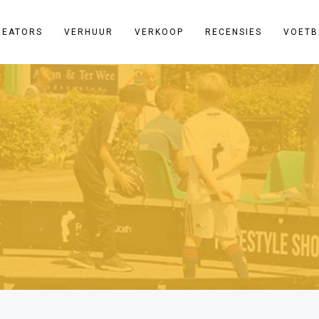
REATORS
VERHUUR
VERKOOP
RECENSIES
VOETB
na en Freestyle Voetbal?