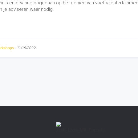
balentertainment
Inhuren voor..
estyle voetbalshow
Acts
na voetbalshow
Campagne
style voetbalclinic
Clinics
a voetbalclinic
Entertainmens
bal presentatie
Open dag
es & Educatie
Over ons