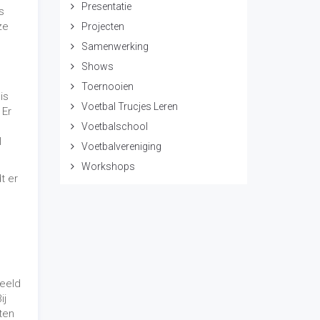
beeld
ij
ten