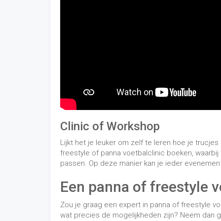
freestyle of panna voetbalclinic boeken, waarbi
passen. Op deze manier kan je ieder evenement
Een panna of freestyle v
Zou je graag een expert in panna of freestyle vo
wat precies de mogelijkheden zijn? Neem dan geru
verder! Door de jaren heen hebben wij al veel k
waardoor we je altijd graag helpen bij je keuze 
E-mail:
info@freestylerjosh.nl
Telefoon:
+31 6 22 03 65 98
Acts
/
Clinics
/
Over ons
/
Shows
/
Voetbal Trucjes Leren
/
Wo