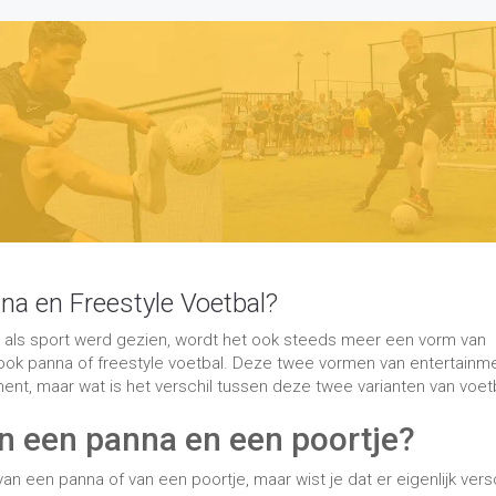
 als sport werd gezien, wordt het ook steeds meer een vorm van
s ook panna of freestyle voetbal. Deze twee vormen van entertainm
ent, maar wat is het verschil tussen deze twee varianten van voet
en een panna en een poortje?
en panna of van een poortje, maar wist je dat er eigenlijk versc
 waar we vooral aan denken als we ‘panna’ roepen bij het voetbal.
ssen de benen van de andere speler door. Panna is echter net een
 de benen van de andere spelen geschoten, maar lukt het de spele
l zit dus vooral in het balbezit nadat de bal tussen de benen van 
Het woord ‘panna’ betekent dan ook ‘poortje’ in het Surinaams. Bij
oor de benen van de tegenstander te schieten en deze daarna ook
aatvoetbal in Suriname is ontstaan, is deze inmiddels al weer geru
ettend populair gevonden. Het is dan ook een leuk spel om te spel
tijtje kunt doen.
edacht?