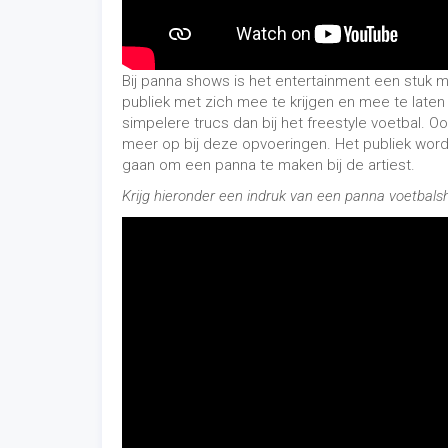
Clinic of Workshop
Lijkt het je leuker om zelf te leren hoe je truc