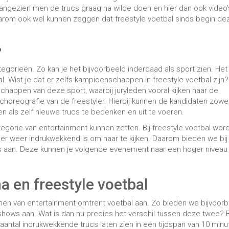
a en freestyle voetbal
rmen van entertainment omtrent voetbal aan. Zo bieden we bijvoor
hows aan. Wat is dan nu precies het verschil tussen deze twee? B
aantal indrukwekkende trucs laten zien in een tijdspan van 10 minu
angere of kortere show wilt hebben).
alshow.