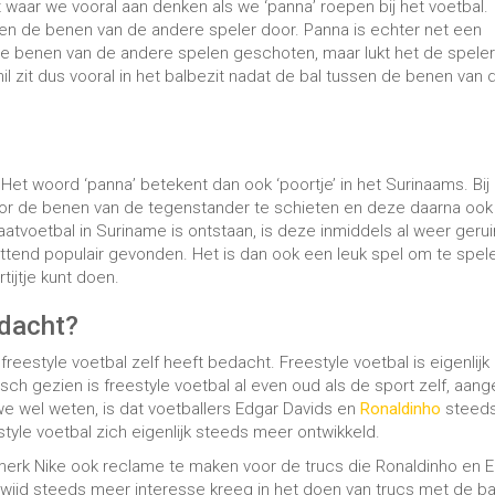
 freestyle voetbal zelf heeft bedacht. Freestyle voetbal is eigenlijk
ch gezien is freestyle voetbal al even oud als de sport zelf, aang
we wel weten, is dat voetballers Edgar Davids en
Ronaldinho
steed
tyle voetbal zich eigenlijk steeds meer ontwikkeld.
rk Nike ook reclame te maken voor de trucs die Ronaldinho en 
ijd steeds meer interesse kreeg in het doen van trucs met de ba
aangezien men de trucs graag na wilde doen en hier dan ook video’
arom ook wel kunnen zeggen dat freestyle voetbal sinds begin de
?
tegorieën. Zo kan je het bijvoorbeeld inderdaad als sport zien. Het 
. Wist je dat er zelfs kampioenschappen in freestyle voetbal zijn?
schappen van deze sport, waarbij juryleden vooral kijken naar de
n choreografie van de freestyler. Hierbij kunnen de kandidaten zowe
n als zelf nieuwe trucs te bedenken en uit te voeren.
egorie van entertainment kunnen zetten. Bij freestyle voetbal word
r weer indrukwekkend is om naar te kijken. Daarom bieden we bij
ws aan. Deze kunnen je volgende evenement naar een hoger niveau