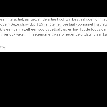
jes moet doen met een voetbal? Je kan bij Freestyler Josh nu ook ee