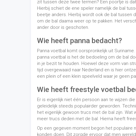
Er is eigenlijk niet één persoon aan te wijzen die
geleidelijk steeds populairder geworden. Technis
het eigenlijk gewoon trucs met de bal zijn. Wat 
meer trucs deden met de bal. Hierna heeft frees
Op een gegeven moment begon het populaire me
konden doen. Dit zorgde ervoor dat men wereldw
Youtube heeft hier overigens ook in geholpen, 
over maakte en op Youtube plaatste. Je zou da
eeuw echt populair is geworden.
Is freestyle voetbal een sport
Freestyle voetbal hoort thuis in verschillende ca
een soort van uitbreiding van het gewone voetbal
zijn zowel nationale als internationale kampioen
creativiteit, moeilijkheid, behendigheid, show e
bestaande trucs van andere freestylers gebruike
Je zou freestyle voetbal overigens ook in de cat
als het ware een show opgevoerd wat iedere kee
Freestyler Josh dan ook freestyle voetbal sho