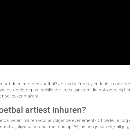
j we de doelgroep verschillende trucs aanleren die ook goed bij he
 nóg leuker maken!
oetbal artiest inhuren?
etbal willen inhuren voor je volgende evenement? Of twijfel je nog
st vrijblijvend contact met ons op. Wij helpen je namelijk altijd 
ennis en ervaring opgedaan op het gebied van voetbalentertainmen
en je adviseren waar nodig.
rkshops
-
11/19/2022