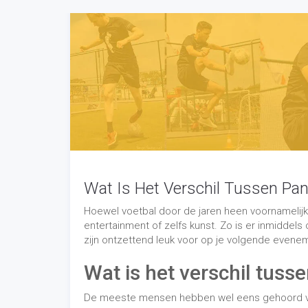
Hoewel voetbal door de jaren heen voornamelijk
entertainment of zelfs kunst. Zo is er inmiddel
zijn ontzettend leuk voor op je volgende evenem
Wat is het verschil tuss
De meeste mensen hebben wel eens gehoord van e
zit tussen deze twee termen? Een poortje is dat
Hierbij schiet de ene speler namelijk de bal tu
beetje anders. Hierbij wordt ook de bal tussen
om de bal daarna weer op te pakken. Het verschi
ander door is geschoten.
Wie heeft panna bedacht?
Panna voetbal komt oorspronkelijk uit Suriname. 
panna voetbal is het de bedoeling om de bal d
in je bezit te houden. Hoewel deze vorm van str
tijd overgewaaid naar Nederland en is hier ontz
een plein of een klein speelveld waar je geen par
Wie heeft freestyle voetbal b