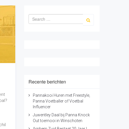
ent
Pannakooi Huren met Freestyle,
bal?
Panna Voetballer of Voetbal
Influencer
Juwentley Daal bij Panna Knock
Out toernooi in Winschoten
hil
Arnhem Zuid Bestaat 20 Jaar |
Panna Spelen en Voetbal Trucjes
Leren
r ook
Freestyle & Panna Shows bij
de
Lucky's Winterfestival | Ajaxlife
Wat Is Het Verschil Tussen Panna
en Freestyle Voetbal?
 nog
ime
Categorieën
en op
Acts
Campagne