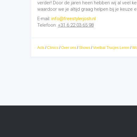
Freestyler Josh
Voet
Freestyler Josh staat voor
Fre
professionaliteit. Door zijn omgeving
Pan
te inspireren en motiveren. Het
aansterken en opbouwen van het
Free
individu, zowel persoonlijk als op
technisch vlak. Onze focus is gericht
Pann
op de ander!
Voet
15+ jaar ervaring
Gam