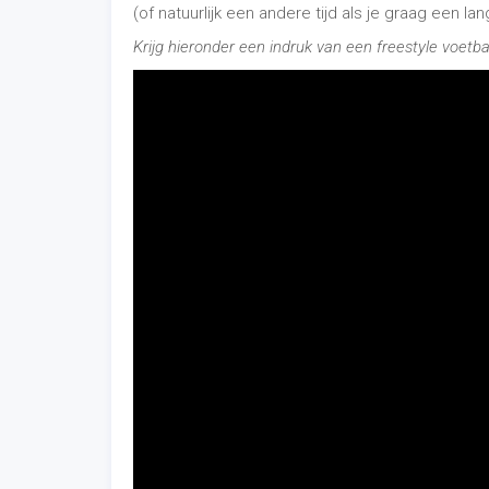
Bij panna shows is het entertainment een stuk me
publiek met zich mee te krijgen en mee te laten
simpelere trucs dan bij het freestyle voetbal. Oo
meer op bij deze opvoeringen. Het publiek word
gaan om een panna te maken bij de artiest.
Krijg hieronder een indruk van een panna voetbal