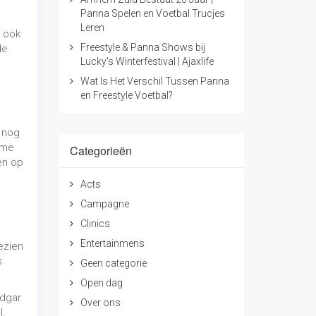
Clinics
Entertainmens
ezien
s
Geen categorie
Open dag
Edgar
Over ons
l.
Presentatie
s
ze
Projecten
Samenwerking
Shows
Toernooien
is
Voetbal Trucjes Leren
 Er
Voetbalschool
l
Voetbalvereniging
Workshops
t er