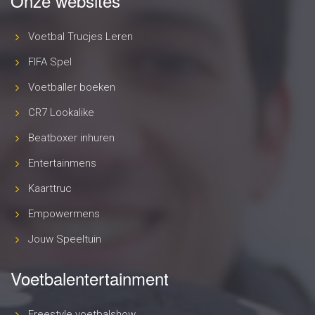
Onze websites
Voetbal Trucjes Leren
FIFA Spel
Voetballer boeken
CR7 Lookalike
Beatboxer inhuren
Entertainmens
Kaarttruc
Empowermens
Jouw Speeltuin
Voetbalentertainment
Freestyle voetbalshow