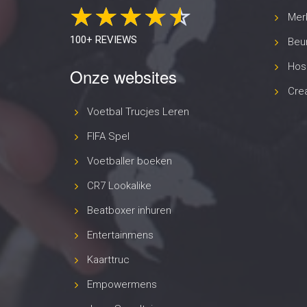
Merk
100+ REVIEWS
Beur
Hosp
Onze websites
Cre
Voetbal Trucjes Leren
FIFA Spel
Voetballer boeken
CR7 Lookalike
Beatboxer inhuren
Entertainmens
Kaarttruc
Empowermens