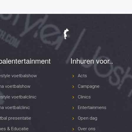
balentertainment
Inhuren voor..
estyle voetbalshow
Acts
na voetbalshow
Campagne
style voetbalclinic
Clinics
a voetbalclinic
Entertainmens
bal presentatie
Open dag
es & Educatie
Over ons