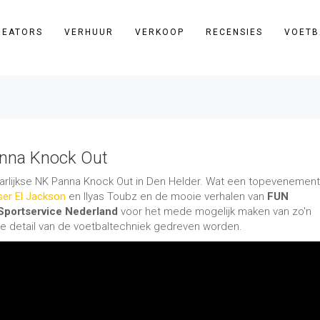
REATORS
VERHUUR
VERKOOP
RECENSIES
VOETB
nna Knock Out
jaarlijkse NK Panna Knock Out in Den Helder. Wat een topevenement
er El Jackson
en Ilyas Toubz en de mooie verhalen van
FUN
Sportservice Nederland
voor het mede mogelijk maken van zo'n
ste detail van de voetbaltechniek gedreven worden.