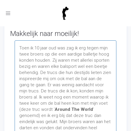
Toggle
navigation
Makkelijk naar moeilijk!
Toen ik 10 jaar oud was zag ik erg tegen mijn
twee broers op die een aardige balletje hoog
konden houden. Zij waren met allerlei sporten
bezig en waren elke balsport wel een beetje
behendig. De trucs die hun destijds lieten zien
inspireerde mij om ook met de bal aan de
gang te gaan. Er was weinig aandacht voor
mijn trucs. De trucs die ik kon, konden mijn
broers al. Ik weet nog een moment waarop ik
twee keer om de bal heen kon met mijn voet
(deze truc wordt '
Around The World
'
genoemd) en ik erg blij dat deze truc dan
eindelijk was gelukt. Mijn broers waren aan het
darten en vonden dat ondervinden heel