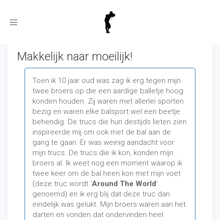
Toggle
navigation
Makkelijk naar moeilijk!
Toen ik 10 jaar oud was zag ik erg tegen mijn
twee broers op die een aardige balletje hoog
konden houden. Zij waren met allerlei sporten
bezig en waren elke balsport wel een beetje
behendig. De trucs die hun destijds lieten zien
inspireerde mij om ook met de bal aan de
gang te gaan. Er was weinig aandacht voor
mijn trucs. De trucs die ik kon, konden mijn
broers al. Ik weet nog een moment waarop ik
twee keer om de bal heen kon met mijn voet
(deze truc wordt '
Around The World
'
genoemd) en ik erg blij dat deze truc dan
eindelijk was gelukt. Mijn broers waren aan het
darten en vonden dat ondervinden heel