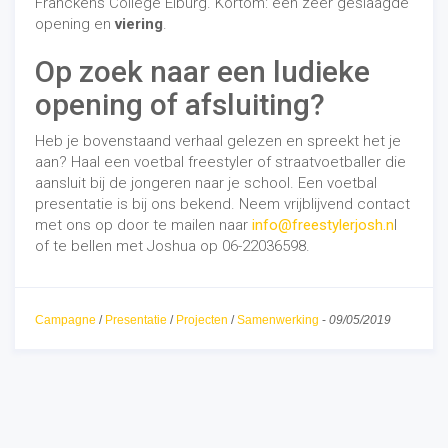
Franckens College Elburg. Kortom: een zeer geslaagde
opening en
viering
.
Op zoek naar een ludieke
opening of afsluiting?
Heb je bovenstaand verhaal gelezen en spreekt het je
aan? Haal een voetbal freestyler of straatvoetballer die
aansluit bij de jongeren naar je school. Een voetbal
presentatie is bij ons bekend. Neem vrijblijvend contact
met ons op door te mailen naar
info@freestylerjosh.n
l
of te bellen met Joshua op 06-22036598.
Campagne
/
Presentatie
/
Projecten
/
Samenwerking
-
09/05/2019