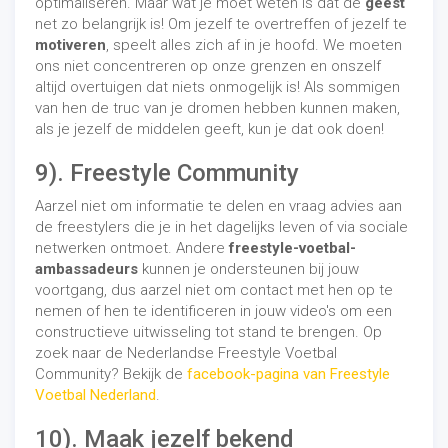
optimaliseren. Maar wat je moet weten is dat de
geest
net zo belangrijk is! Om jezelf te overtreffen of jezelf te
motiveren
, speelt alles zich af in je hoofd. We moeten
ons niet concentreren op onze grenzen en onszelf
altijd overtuigen dat niets onmogelijk is! Als sommigen
van hen de truc van je dromen hebben kunnen maken,
als je jezelf de middelen geeft, kun je dat ook doen!
9). Freestyle Community
Aarzel niet om informatie te delen en vraag advies aan
de freestylers die je in het dagelijks leven of via sociale
netwerken ontmoet. Andere
freestyle-voetbal-
ambassadeurs
kunnen je ondersteunen bij jouw
voortgang, dus aarzel niet om contact met hen op te
nemen of hen te identificeren in jouw video's om een ​​
constructieve uitwisseling tot stand te brengen. Op
zoek naar de Nederlandse Freestyle Voetbal
Community? Bekijk de
facebook-pagina van Freestyle
Voetbal Nederland
.
10). Maak jezelf bekend