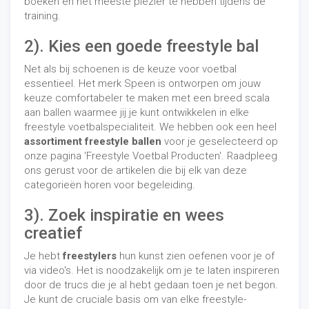
boeken en het meeste plezier te hebben tijdens de
training.
2). Kies een goede freestyle bal
Net als bij schoenen is de keuze voor voetbal
essentieel. Het merk Speen is ontworpen om jouw
keuze comfortabeler te maken met een breed scala
aan ballen waarmee jij je kunt ontwikkelen in elke
freestyle voetbalspecialiteit. We hebben ook een heel
assortiment freestyle ballen
voor je geselecteerd op
onze pagina 'Freestyle Voetbal Producten'. Raadpleeg
ons gerust voor de artikelen die bij elk van deze
categorieën horen voor begeleiding.
3).
Zoek inspiratie en wees
creatief
Je hebt
freestylers
hun kunst zien oefenen voor je of
via video's. Het is noodzakelijk om je te laten inspireren
door de trucs die je al hebt gedaan toen je net begon.
Je kunt de cruciale basis om van elke freestyle-