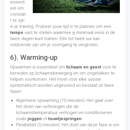
essenti
eel om
constan
t te zijn
in je training. Probeer jouw tijd in te plannen om een ​​
tempo
vast te stellen waarmee jij minimaal eens in de
twee dagen kunt trainen. Eén tot twéé uur kan
voldoende zijn om je voortgang te vergroten.
6). Warming-up
Opwarmen is essentieel om
lichaam en geest
voor te
bereiden op lichaamsbeweging en om ongelukken te
helpen voorkomen. Het moet vóór elke sessie
systematisch worden uitgevoerd en bestaat uit twee
fasen:
Algemene opwarming (10 minuten): Het gaat over
het doen van oefeningen die de
lichaamstemperatuur verhogen en conditioneren
zoals
joggen
of
touwtjespringen
.
Flexibiliteit (5 minuten): Het doel van deze fase is om