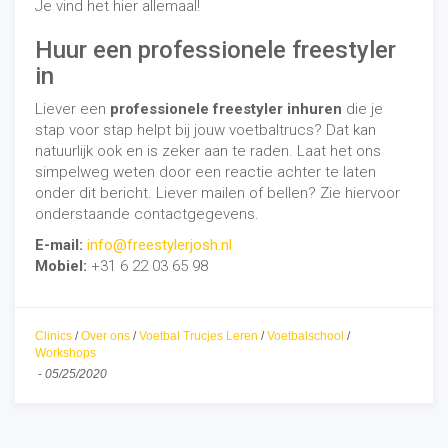
Je vind het hier allemaal!
Huur een professionele freestyler
in
Liever een
professionele freestyler inhuren
die je
stap voor stap helpt bij jouw voetbaltrucs? Dat kan
natuurlijk ook en is zeker aan te raden. Laat het ons
simpelweg weten door een reactie achter te laten
onder dit bericht. Liever mailen of bellen? Zie hiervoor
onderstaande contactgegevens.
E-mail:
info@freestylerjosh.nl
Mobiel:
+31 6 22 03 65 98
Clinics
/
Over ons
/
Voetbal Trucjes Leren
/
Voetbalschool
/
Workshops
-
05/25/2020