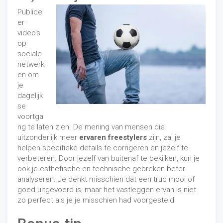
Publice
er
video's
op
sociale
netwerk
en om
je
dagelijk
se
voortga
ng te laten zien. De mening van mensen die
uitzonderlijk meer
ervaren freestylers
zijn, zal je
helpen specifieke details te corrigeren en jezelf te
verbeteren. Door jezelf van buitenaf te bekijken, kun je
ook je esthetische en technische gebreken beter
analyseren. Je denkt misschien dat een truc mooi of
goed uitgevoerd is, maar het vastleggen ervan is niet
zo perfect als je je misschien had voorgesteld!