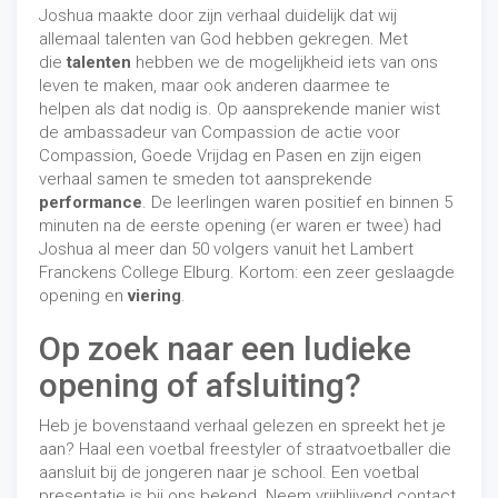
Joshua maakte door zijn verhaal duidelijk dat wij
allemaal talenten van God hebben gekregen. Met
die
talenten
hebben we de mogelijkheid iets van ons
leven te maken, maar ook anderen daarmee te
helpen als dat nodig is. Op aansprekende manier wist
de ambassadeur van Compassion de actie voor
Compassion, Goede Vrijdag en Pasen en zijn eigen
verhaal samen te smeden tot aansprekende
performance
. De leerlingen waren positief en binnen 5
minuten na de eerste opening (er waren er twee) had
Joshua al meer dan 50 volgers vanuit het Lambert
Franckens College Elburg. Kortom: een zeer geslaagde
opening en
viering
.
Op zoek naar een ludieke
opening of afsluiting?
Heb je bovenstaand verhaal gelezen en spreekt het je
aan? Haal een voetbal freestyler of straatvoetballer die
aansluit bij de jongeren naar je school. Een voetbal
presentatie is bij ons bekend. Neem vrijblijvend contact