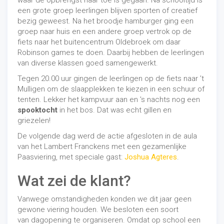
waar de opbrengst naar toe is gegaan. Na schooltijd is
een grote groep leerlingen blijven sporten of creatief
bezig geweest. Na het broodje hamburger ging een
groep naar huis en een andere groep vertrok op de
fiets naar het buitencentrum Oldebroek om daar
Robinson games te doen. Daarbij hebben de leerlingen
van diverse klassen goed samengewerkt.
Tegen 20.00 uur gingen de leerlingen op de fiets naar 't
Mulligen om de slaapplekken te kiezen in een schuur of
tenten. Lekker het kampvuur aan en 's nachts nog een
spooktocht
in het bos. Dat was echt gillen en
griezelen!
De volgende dag werd de actie afgesloten in de aula
van het Lambert Franckens met een gezamenlijke
Paasviering, met speciale gast:
Joshua Agteres
.
Wat zei de klant?
Vanwege omstandigheden konden we dit jaar geen
gewone viering houden. We besloten een soort
van dagopening te organiseren. Omdat op school een