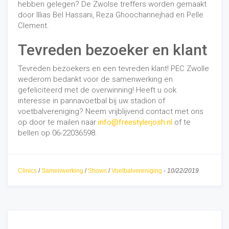
hebben gelegen? De Zwolse treffers worden gemaakt
door Illias Bel Hassani, Reza Ghoochannejhad en Pelle
Clement.
Tevreden bezoeker en klant
Tevreden bezoekers en een tevreden klant!
PEC Zwolle
wederom bedankt voor de samenwerking en
gefeliciteerd met de overwinning! Heeft u ook
interesse in pannavoetbal bij uw stadion of
voetbalvereniging? Neem vrijblijvend contact met ons
op door te mailen naar
info@freestylerjosh.nl
of te
bellen op 06-22036598.
Clinics
/
Samenwerking
/
Shows
/
Voetbalvereniging
-
10/22/2019