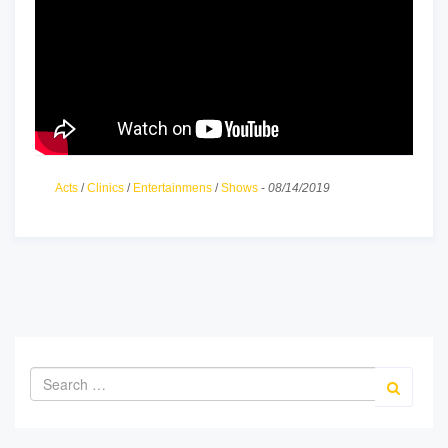
- Entertainmens is onderdeel van Freestyler Josh -
Acts
/
Clinics
/
Entertainmens
/
Shows
-
08/14/2019
info@freestylerjosh.nl
06 - 22 03 65 98