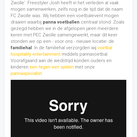
Zwolle'. Freestyler Josh heeft in het verleden al vaak
mogen samenwerken, zelfs nog in de tijd dat de naam
FC Zwolle was.
Wij hebben een voetbalevent mogen
draaien waarbij
panna voetballen
centraal stond.
Zoals
gezegd hebben we in de afgelopen jaren meerdere
keren met PEC Zwolle samengewerkt, maar dit keer
stonden we op een - voor ons - nieuwe locatie: de
familiehal
. In de familiehal verzorgden wij
voetbal
hospitality entertainment
middels pannavoetbal.
Voorafgaand aan de wedstrijd konden ouders en
kinderen
een-tegen-een spelen
met onze
pannaspecialist
.