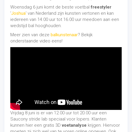
Woensdag 6 juni komt de beste voetbal
freestyler
'
Joshua
' van Nederland zijn kunsten vertonen en kan
iedereen van 14.00 uur tot 16.00 uur meedoen aan een
wedstijd bal hooghouden.
Meer zien van deze
balkunstenaar
? Bekijk
onderstaande video eens!
Vrijdag 8 juni is er van 12.00 uur tot 20.00 uur een
Saucony stride lab speciaal voor lopers. Klanten
kunnen hier een gratis 3D
voetanalyse
krijgen. Hiervoor
moeten zij zich wel van te voren online opgeven. Ook