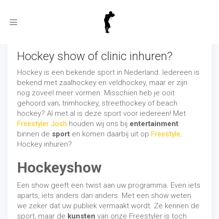
Toggle
navigation
Hockey show of clinic inhuren?
Hockey is een bekende sport in Nederland. Iedereen is
bekend met zaalhockey en veldhockey, maar er zijn
nog zoveel meer vormen. Misschien heb je ooit
gehoord van; trimhockey, streethockey of beach
hockey? Al met al is deze sport voor iedereen! Met
Freestyler Josh
houden wij ons bij
entertainment
binnen de
sport
en komen daarbij uit op
Freestyle
.
Hockey inhuren?
Hockeyshow
Een show geeft een twist aan uw programma. Even iets
aparts, iets anders dan anders. Met een show weten
we zeker dat uw publiek vermaakt wordt. Ze kennen de
sport, maar de
kunsten
van onze Freestyler is toch