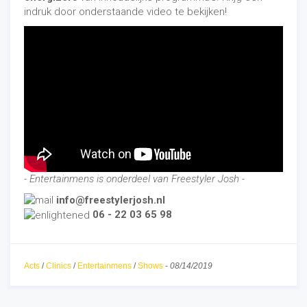
indruk door onderstaande video te bekijken!
- Entertainmens is onderdeel van Freestyler Josh -
info@freestylerjosh.nl
06 - 22 03 65 98
Acts
/
Clinics
/
Entertainmens
/
Shows
-
08/14/2019