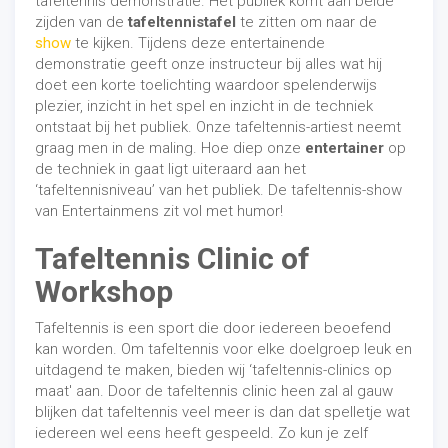
tafeltennis demonstratie. Het publiek komt aan beide
zijden van de
tafeltennistafel
te zitten om naar de
show
te kijken. Tijdens deze entertainende
demonstratie geeft onze instructeur bij alles wat hij
doet een korte toelichting waardoor spelenderwijs
plezier, inzicht in het spel en inzicht in de techniek
ontstaat bij het publiek. Onze tafeltennis-artiest neemt
graag men in de maling. Hoe diep onze
entertainer
op
de techniek in gaat ligt uiteraard aan het
‘tafeltennisniveau’ van het publiek. De tafeltennis-show
van Entertainmens zit vol met humor!
Tafeltennis Clinic of
Workshop
Tafeltennis is een sport die door iedereen beoefend
kan worden. Om tafeltennis voor elke doelgroep leuk en
uitdagend te maken, bieden wij ‘tafeltennis-clinics op
maat' aan. Door de tafeltennis clinic heen zal al gauw
blijken dat tafeltennis veel meer is dan dat spelletje wat
iedereen wel eens heeft gespeeld. Zo kun je zelf