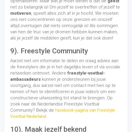
optimaliseren. Maar wat je moet weten is dat de
geest
net zo belangrijk is! Om jezelf te overtreffen of jezelf te
motiveren
, speelt alles zich af in je hoofd. We moeten
ons niet concentreren op onze grenzen en onszelf
altijd overtuigen dat niets onmogelijk is! Als sommigen
van hen de truc van je dromen hebben kunnen maken,
als je jezelf de middelen geeft, kun je dat ook doen!
9). Freestyle Community
Aarzel niet om informatie te delen en vraag advies aan
de freestylers die je in het dagelijks leven of via sociale
netwerken ontmoet. Andere
freestyle-voetbal-
ambassadeurs
kunnen je ondersteunen bij jouw
voortgang, dus aarzel niet om contact met hen op te
nemen of hen te identificeren in jouw video's om een ​​
constructieve uitwisseling tot stand te brengen. Op
zoek naar de Nederlandse Freestyle Voetbal
Community? Bekijk de
facebook-pagina van Freestyle
Voetbal Nederland
.
10). Maak jezelf bekend