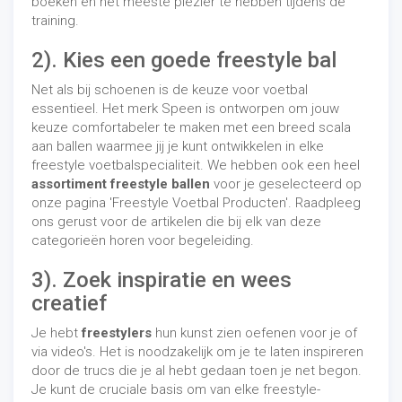
boeken en het meeste plezier te hebben tijdens de
training.
2). Kies een goede freestyle bal
Net als bij schoenen is de keuze voor voetbal
essentieel. Het merk Speen is ontworpen om jouw
keuze comfortabeler te maken met een breed scala
aan ballen waarmee jij je kunt ontwikkelen in elke
freestyle voetbalspecialiteit. We hebben ook een heel
assortiment freestyle ballen
voor je geselecteerd op
onze pagina 'Freestyle Voetbal Producten'. Raadpleeg
ons gerust voor de artikelen die bij elk van deze
categorieën horen voor begeleiding.
3).
Zoek inspiratie en wees
creatief
Je hebt
freestylers
hun kunst zien oefenen voor je of
via video's. Het is noodzakelijk om je te laten inspireren
door de trucs die je al hebt gedaan toen je net begon.
Je kunt de cruciale basis om van elke freestyle-