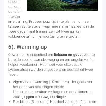
essenti
eel om
constan
t te zijn
in je training. Probeer jouw tijd in te plannen om een ​​
tempo
vast te stellen waarmee jij minimaal eens in de
twee dagen kunt trainen. Eén tot twéé uur kan
voldoende zijn om je voortgang te vergroten.
6). Warming-up
Opwarmen is essentieel om
lichaam en geest
voor te
bereiden op lichaamsbeweging en om ongelukken te
helpen voorkomen. Het moet vóór elke sessie
systematisch worden uitgevoerd en bestaat uit twee
fasen:
Algemene opwarming (10 minuten): Het gaat over
het doen van oefeningen die de
lichaamstemperatuur verhogen en conditioneren
zoals
joggen
of
touwtjespringen
.
Flexibiliteit (5 minuten): Het doel van deze fase is om