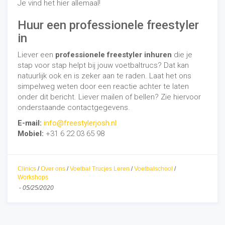
Je vind het hier allemaal!
Huur een professionele freestyler
in
Liever een
professionele freestyler inhuren
die je
stap voor stap helpt bij jouw voetbaltrucs? Dat kan
natuurlijk ook en is zeker aan te raden. Laat het ons
simpelweg weten door een reactie achter te laten
onder dit bericht. Liever mailen of bellen? Zie hiervoor
onderstaande contactgegevens.
E-mail:
info@freestylerjosh.nl
Mobiel:
+31 6 22 03 65 98
Clinics
/
Over ons
/
Voetbal Trucjes Leren
/
Voetbalschool
/
Workshops
-
05/25/2020