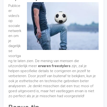
Publice
er
video's
op
sociale
netwerk
en om
je
dagelijk
se
voortga
ng te laten zien. De mening van mensen die
uitzonderlijk meer
ervaren freestylers
zijn, zal je
helpen specifieke details te corrigeren en jezelf te
verbeteren. Door jezelf van buitenaf te bekijken, kun je
ook je esthetische en technische gebreken beter
analyseren. Je denkt misschien dat een truc mooi of
goed uitgevoerd is, maar het vastleggen ervan is niet
zo perfect als je je misschien had voorgesteld!